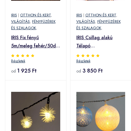
IRIS
|
OTTHON ÉS KERT
,
IRIS
|
OTTHON ÉS KERT
,
VILÁGÍTÁS
,
FÉNYFÜZÉREK
VILÁGÍTÁS
,
FÉNYFÜZÉREK
ÉS SZALAGOK
,
ÉS SZALAGOK
,
IRIS Fix fényű
IRIS Csillag alakú
5m/meleg fehér/50db
Télapó
LED-es fénydekoráció
mintás/30x30cm/meleg
Részletek
Részletek
(273-01) (273-01)
fehér LED-es fa
1 925 Ft
fénydekoráció (310-
3 850 Ft
od
od
03) (310-03)