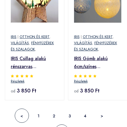
IRIS
|
OTTHON ÉS KERT
,
IRIS
|
OTTHON ÉS KERT
,
VILÁGÍTÁS
,
FÉNYFÜZÉREK
VILÁGÍTÁS
,
FÉNYFÜZÉREK
ÉS SZALAGOK
,
ÉS SZALAGOK
,
IRIS Csillag alakú
IRIS Gömb alakú
rénszarvas
6cm/színes
mintás/30x30cm/meleg
fonott/4,5m/kék-
Részletek
Részletek
fehér LED-es fa
v.kék-fehér/30db LED-
fénydekoráció (310-
3 850 Ft
es/USB-s
3 850 Ft
od
od
01) (310-01)
fénydekoráció (104-
43) (104-43)
<
1
2
3
4
>