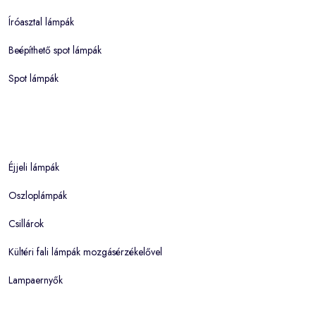
Íróasztal lámpák
Beépíthető spot lámpák
Spot lámpák
Éjjeli lámpák
Oszloplámpák
Csillárok
Kültéri fali lámpák mozgásérzékelővel
Lampaernyők