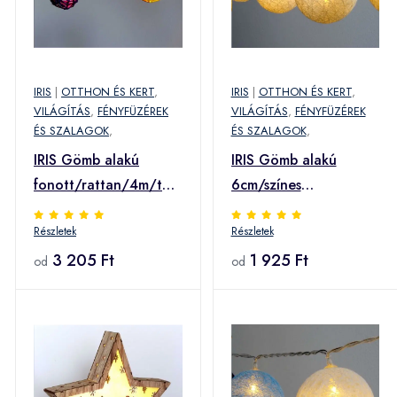
IRIS
|
OTTHON ÉS KERT
,
IRIS
|
OTTHON ÉS KERT
,
VILÁGÍTÁS
,
FÉNYFÜZÉREK
VILÁGÍTÁS
,
FÉNYFÜZÉREK
ÉS SZALAGOK
,
ÉS SZALAGOK
,
IRIS Gömb alakú
IRIS Gömb alakú
fonott/rattan/4m/több
6cm/színes
színű/20db LED-
fonott/1,5m/meleg
Részletek
Részletek
es/3xAA elemes
fehér/10db LED-
fénydekoráció (101-
3 205 Ft
es/USB-s
1 925 Ft
od
od
02) (101-02)
fénydekoráció (104-
12) (104-12)