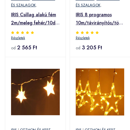
ÉS SZALAGOK
,
ÉS SZALAGOK
,
IRIS Csillag alakú fém
IRIS 8 programos
2m/meleg fehér/10db
10m/távirányítós/több
LED-es/3xAA elemes
színű/100db LED-
Részletek
Részletek
fénydekoráció (240-
es/USB-s
01) (240-01)
2 565 Ft
fénydekoráció (273-
3 205 Ft
od
od
32) (273-32)
IRIS
|
OTTHON ÉS KERT
,
IRIS
|
OTTHON ÉS KERT
,