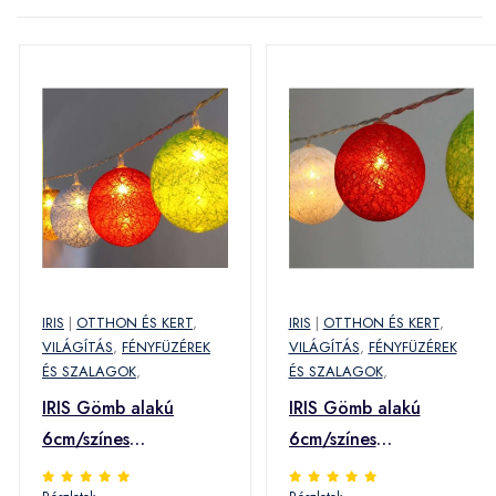
IRIS
|
OTTHON ÉS KERT
,
IRIS
|
OTTHON ÉS KERT
,
VILÁGÍTÁS
,
FÉNYFÜZÉREK
VILÁGÍTÁS
,
FÉNYFÜZÉREK
ÉS SZALAGOK
,
ÉS SZALAGOK
,
IRIS Gömb alakú
IRIS Gömb alakú
6cm/színes
6cm/színes
fonott/1,5m/barna-
fonott/1,5m/piros-