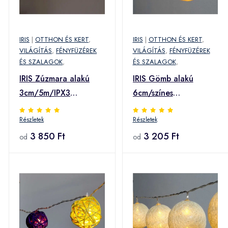
IRIS
|
OTTHON ÉS KERT
,
IRIS
|
OTTHON ÉS KERT
,
VILÁGÍTÁS
,
FÉNYFÜZÉREK
VILÁGÍTÁS
,
FÉNYFÜZÉREK
ÉS SZALAGOK
,
ÉS SZALAGOK
,
IRIS Zúzmara alakú
IRIS Gömb alakú
3cm/5m/IPX3
6cm/színes
szabványos/meleg
fonott/3m/kék-v.kék-
Részletek
Részletek
fehér/20db LED-
fehér/20db LED-
es/napelemes
3 850 Ft
es/USB-s
3 205 Ft
od
od
fénydekoráció (315-
fénydekoráció (104-
01) (315-01)
27) (104-27)