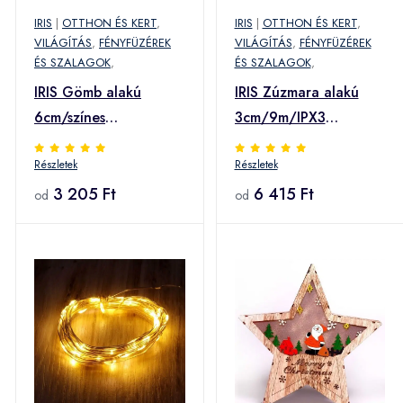
IRIS
|
OTTHON ÉS KERT
,
IRIS
|
OTTHON ÉS KERT
,
VILÁGÍTÁS
,
FÉNYFÜZÉREK
VILÁGÍTÁS
,
FÉNYFÜZÉREK
ÉS SZALAGOK
,
ÉS SZALAGOK
,
IRIS Gömb alakú
IRIS Zúzmara alakú
6cm/színes
3cm/9m/IPX3
fonott/3m/szürke-
szabványos/meleg
Részletek
Részletek
fehér/20db LED-
fehér/50db LED-
es/USB-s
3 205 Ft
es/napelemes
6 415 Ft
od
od
fénydekoráció (104-
fénydekoráció (315-
30) (104-30)
05) (315-05)