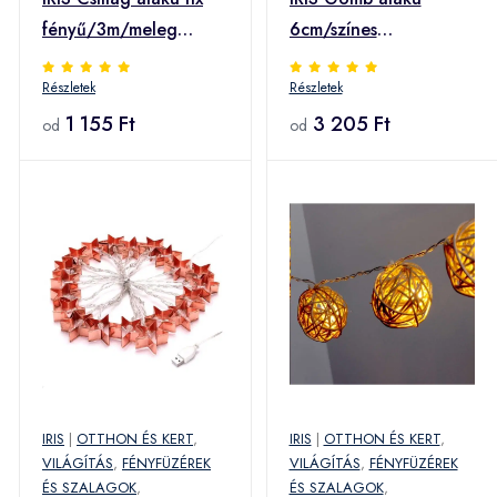
fényű/3m/meleg
6cm/színes
fehér/10db LED-es
fonott/3m/zöld-kék-
Részletek
Részletek
USB-s fénydekoráció
fehér/20db LED-
(152-05) (152-05)
1 155 Ft
es/USB-s
3 205 Ft
od
od
fénydekoráció (104-
31) (104-31)
IRIS
|
OTTHON ÉS KERT
,
IRIS
|
OTTHON ÉS KERT
,
VILÁGÍTÁS
,
FÉNYFÜZÉREK
VILÁGÍTÁS
,
FÉNYFÜZÉREK
ÉS SZALAGOK
,
ÉS SZALAGOK
,