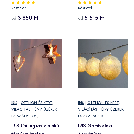
fonott/4,5m/zöld-kék-
fehér/20db LED-
Részletek
Részletek
fehér/30db LED-
es/USB-s
es/USB-s
3 850 Ft
fénydekoráció (240-
5 515 Ft
od
od
fénydekoráció (104-
09) (IRIS 240-09)
47) (104-47)
IRIS
|
OTTHON ÉS KERT
,
IRIS
|
OTTHON ÉS KERT
,
VILÁGÍTÁS
,
FÉNYFÜZÉREK
VILÁGÍTÁS
,
FÉNYFÜZÉREK
ÉS SZALAGOK
,
ÉS SZALAGOK
,
IRIS Csillag+szív alakú
IRIS Gömb alakú