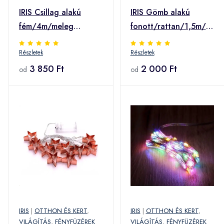
IRIS Csillag alakú
IRIS Gömb alakú
fém/4m/meleg
fonott/rattan/1,5m/mele
fehér/20db LED-
fehér/10db LED-
Részletek
Részletek
es/USB-s
es/3xAA elemes
fénydekoráció (240-
3 850 Ft
fénydekoráció (102-
2 000 Ft
od
od
04) (240-04)
01) (102-01)
IRIS
|
OTTHON ÉS KERT
,
IRIS
|
OTTHON ÉS KERT
,
VILÁGÍTÁS
,
FÉNYFÜZÉREK
VILÁGÍTÁS
,
FÉNYFÜZÉREK