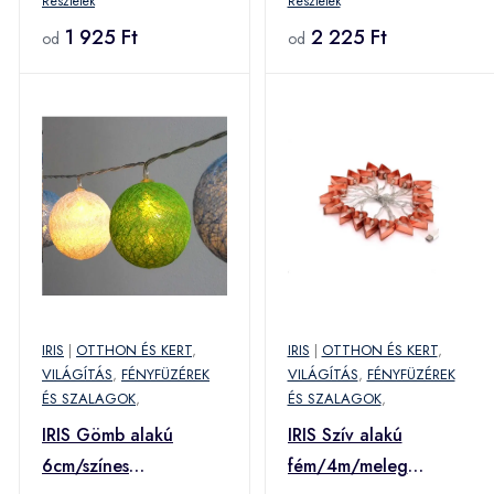
Részletek
Részletek
piros-kék-zöld/10db
fehér-zöld/10db LED-
LED-es/USB-s
1 925 Ft
es/USB-s
2 225 Ft
od
od
fénydekoráció (104-
fénydekoráció (104-
13) (104-13)
16) (104-16)
IRIS
|
OTTHON ÉS KERT
,
IRIS
|
OTTHON ÉS KERT
,
VILÁGÍTÁS
,
FÉNYFÜZÉREK
VILÁGÍTÁS
,
FÉNYFÜZÉREK
ÉS SZALAGOK
,
ÉS SZALAGOK
,
IRIS Gömb alakú
IRIS Szív alakú
6cm/színes
fém/4m/meleg