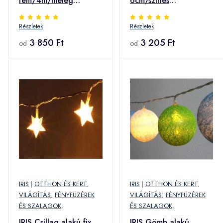
fém/4m/meleg
6cm/színes
fehér/20db LED-
fonott/3m/meleg
Részletek
Részletek
es/USB-s
fehér/20db LED-
fénydekoráció (240-
3 850 Ft
es/USB-s
3 205 Ft
od
od
14) (240-14)
fénydekoráció (104-
28) (104-28)
IRIS
|
OTTHON ÉS KERT
,
IRIS
|
OTTHON ÉS KERT
,
VILÁGÍTÁS
,
FÉNYFÜZÉREK
VILÁGÍTÁS
,
FÉNYFÜZÉREK
ÉS SZALAGOK
,
ÉS SZALAGOK
,
IRIS Csillag alakú fix
IRIS Gömb alakú