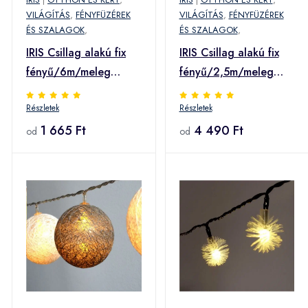
VILÁGÍTÁS
,
FÉNYFÜZÉREK
VILÁGÍTÁS
,
FÉNYFÜZÉREK
ÉS SZALAGOK
,
ÉS SZALAGOK
,
IRIS Csillag alakú fix
IRIS Csillag alakú fix
fényű/6m/meleg
fényű/2,5m/meleg
fehér/40db LED-
fehér/12db LED-es
Részletek
Részletek
es/3xAA elemes
USB-s fénydekoráció
fénydekoráció (152-
1 665 Ft
(312-01) (312-01)
4 490 Ft
od
od
03) (152-03)