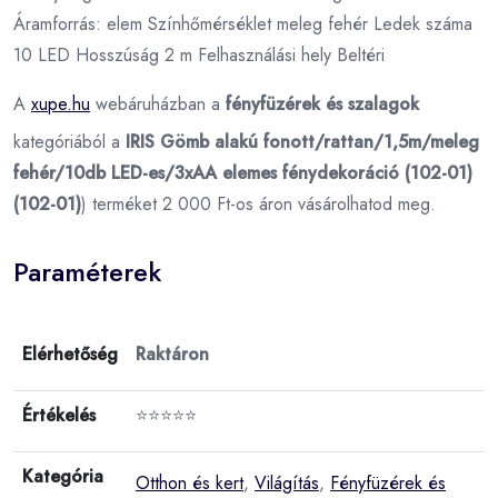
Áramforrás: elem Színhőmérséklet meleg fehér Ledek száma
10 LED Hosszúság 2 m Felhasználási hely Beltéri
A
xupe.hu
webáruházban a
fényfüzérek és szalagok
kategóriából a
IRIS Gömb alakú fonott/rattan/1,5m/meleg
fehér/10db LED-es/3xAA elemes fénydekoráció (102-01)
(102-01)
) terméket 2 000 Ft-os áron vásárolhatod meg.
Paraméterek
Elérhetőség
Raktáron
Értékelés
⭐⭐⭐⭐⭐
Kategória
Otthon és kert
,
Világítás
,
Fényfüzérek és