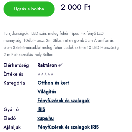
2 000 Ft
Ugrás a boltba
Tulajdonságok: LED szín: meleg fehér Típus: Fix fényű LED
mennyiség: 10db Hossz: 2m Stílus: rattan gömb 5cm Áramforrás:
elem Színhőmérséklet meleg fehér Ledek száma 10 LED Hosszúság
2 m Felhasználási hely Beltéri
Elérhetőség
Raktáron ✅
Értékelés
⭐⭐⭐⭐⭐
Kategória
Otthon és kert
Világítás
Fényfüzérek és szalagok
Gyártó
IRIS
Eladó
xupe.hu
Ajánljuk
Fényfüzérek és szalagok IRIS