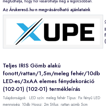
megtudhatja, hogy hol vásárolhatja meg a legolcsóbban.
Az Árukereső.hu-n megvásárolható ajánlataink
Teljes IRIS Gömb alakú
fonott/rattan/1,5m/meleg fehér/10db
LED-es/3xAA elemes fénydekoráció
(102-01) (102-01) termékleírás
Tulajdonságok: LED szín: meleg fehér Típus: Fix fényű LED
mennyiség: 10db Hossz: 2m Stílus: rattan gömb 5cm