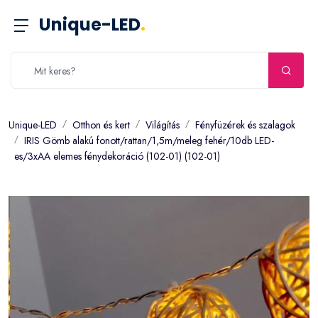
Unique-LED
.
Unique-LED
Otthon és kert
Világítás
Fényfüzérek és szalagok
IRIS Gömb alakú fonott/rattan/1,5m/meleg fehér/10db LED-
es/3xAA elemes fénydekoráció (102-01) (102-01)