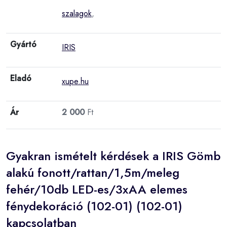
szalagok
,
Gyártó
IRIS
Eladó
xupe.hu
Ár
2 000
Ft
Gyakran ismételt kérdések a IRIS Gömb
alakú fonott/rattan/1,5m/meleg
fehér/10db LED-es/3xAA elemes
fénydekoráció (102-01) (102-01)
kapcsolatban