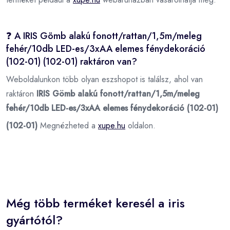
❓ A IRIS Gömb alakú fonott/rattan/1,5m/meleg
fehér/10db LED-es/3xAA elemes fénydekoráció
(102-01) (102-01) raktáron van?
Weboldalunkon több olyan eszshopot is találsz, ahol van
raktáron
IRIS Gömb alakú fonott/rattan/1,5m/meleg
fehér/10db LED-es/3xAA elemes fénydekoráció (102-01)
(102-01)
Megnézheted a
xupe.hu
oldalon.
Még több terméket keresél a iris
gyártótól?