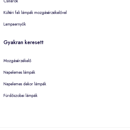
Csillárok
Kültéri fali lámpák mozgásérzékelővel
Lampaernyők
Gyakran keresett
Mozgásérzékelő
Napelemes lámpák
Napelemes dekor lámpák
Fürdőszobai lámpák