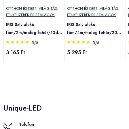
OTTHON ÉS KERT
,
VILÁGÍTÁS
,
OTTHON ÉS KERT
,
VILÁGÍTÁS
,
FÉNYFÜZÉREK ÉS SZALAGOK
,
FÉNYFÜZÉREK ÉS SZALAGOK
,
IRIS Szív alakú
IRIS Szív alakú
fém/2m/meleg fehér/10db
fém/4m/meleg fehér/20db
LED-es/2xAA elemes
LED-es/3xAA elemes
5/5
5/5
-
fénydekoráció (240-06)
fénydekoráció (240-07)
3 165 Ft
5 295 Ft
(IRIS 240-06)
(IRIS 240-07)
Unique-LED
Telefon