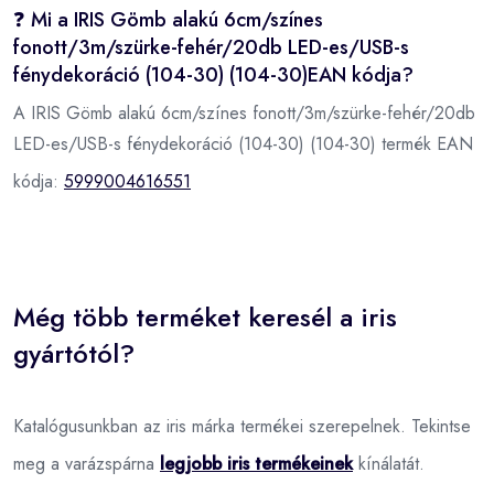
❓ Mi a IRIS Gömb alakú 6cm/színes
fonott/3m/szürke-fehér/20db LED-es/USB-s
fénydekoráció (104-30) (104-30)EAN kódja?
A IRIS Gömb alakú 6cm/színes fonott/3m/szürke-fehér/20db
LED-es/USB-s fénydekoráció (104-30) (104-30) termék EAN
kódja:
5999004616551
Még több terméket keresél a iris
gyártótól?
Katalógusunkban az iris márka termékei szerepelnek. Tekintse
meg a varázspárna
legjobb iris termékeinek
kínálatát.