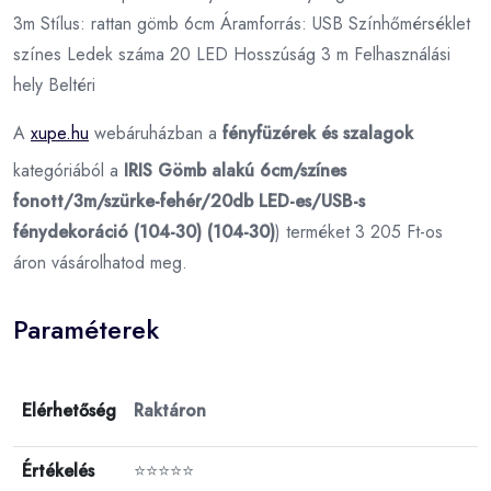
3m Stílus: rattan gömb 6cm Áramforrás: USB Színhőmérséklet
színes Ledek száma 20 LED Hosszúság 3 m Felhasználási
hely Beltéri
A
xupe.hu
webáruházban a
fényfüzérek és szalagok
kategóriából a
IRIS Gömb alakú 6cm/színes
fonott/3m/szürke-fehér/20db LED-es/USB-s
fénydekoráció (104-30) (104-30)
) terméket 3 205 Ft-os
áron vásárolhatod meg.
Paraméterek
Elérhetőség
Raktáron
Értékelés
⭐⭐⭐⭐⭐