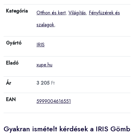
Kategória
Otthon és kert
,
Világítás
,
Fényfüzérek és
szalagok
,
Gyártó
IRIS
Eladó
xupe.hu
Ár
3 205
Ft
EAN
5999004616551
Gyakran ismételt kérdések a IRIS Gömb