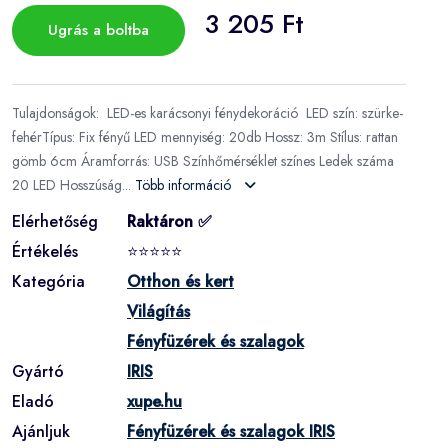
3 205 Ft
Ugrás a boltba
Tulajdonságok: LED-es karácsonyi fénydekoráció LED szín: szürke-
fehérTípus: Fix fényű LED mennyiség: 20db Hossz: 3m Stílus: rattan
gömb 6cm Áramforrás: USB Színhőmérséklet színes Ledek száma
20 LED Hosszúság...
Több információ
Elérhetőség
Raktáron ✅
Értékelés
⭐⭐⭐⭐⭐
Kategória
Otthon és kert
Világítás
Fényfüzérek és szalagok
Gyártó
IRIS
Eladó
xupe.hu
Ajánljuk
Fényfüzérek és szalagok IRIS