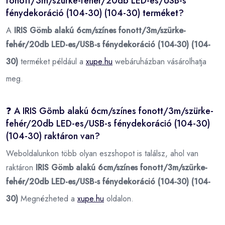
fonott/3m/szürke-fehér/20db LED-es/USB-s
fénydekoráció (104-30) (104-30) terméket?
A
IRIS Gömb alakú 6cm/színes fonott/3m/szürke-
fehér/20db LED-es/USB-s fénydekoráció (104-30) (104-
30)
terméket például a
xupe.hu
webáruházban vásárolhatja
meg.
❓ A IRIS Gömb alakú 6cm/színes fonott/3m/szürke-
fehér/20db LED-es/USB-s fénydekoráció (104-30)
(104-30) raktáron van?
Weboldalunkon több olyan eszshopot is találsz, ahol van
raktáron
IRIS Gömb alakú 6cm/színes fonott/3m/szürke-
fehér/20db LED-es/USB-s fénydekoráció (104-30) (104-
30)
Megnézheted a
xupe.hu
oldalon.