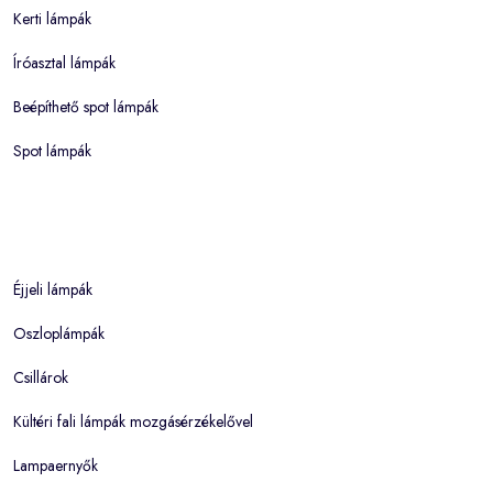
Kerti lámpák
Íróasztal lámpák
Beépíthető spot lámpák
Spot lámpák
Éjjeli lámpák
Oszloplámpák
Csillárok
Kültéri fali lámpák mozgásérzékelővel
Lampaernyők