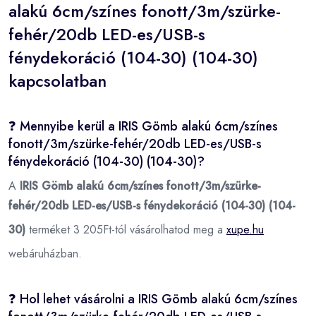
alakú 6cm/színes fonott/3m/szürke-
fehér/20db LED-es/USB-s
fénydekoráció (104-30) (104-30)
kapcsolatban
❓ Mennyibe kerül a IRIS Gömb alakú 6cm/színes
fonott/3m/szürke-fehér/20db LED-es/USB-s
fénydekoráció (104-30) (104-30)?
A
IRIS Gömb alakú 6cm/színes fonott/3m/szürke-
fehér/20db LED-es/USB-s fénydekoráció (104-30) (104-
30)
terméket 3 205Ft-tól vásárolhatod meg a
xupe.hu
webáruházban.
❓ Hol lehet vásárolni a IRIS Gömb alakú 6cm/színes