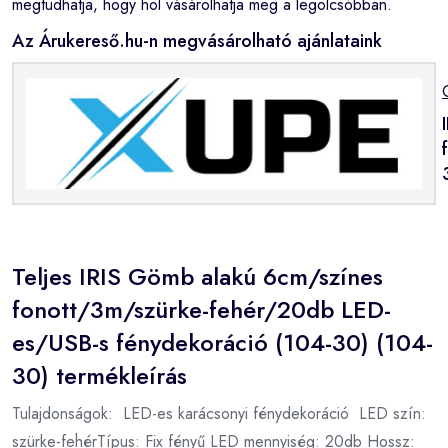
megtudhatja, hogy hol vásárolhatja meg a legolcsóbban.
Az Árukereső.hu-n megvásárolható ajánlataink
Teljes IRIS Gömb alakú 6cm/színes
fonott/3m/szürke-fehér/20db LED-
es/USB-s fénydekoráció (104-30) (104-
30) termékleírás
Tulajdonságok: LED-es karácsonyi fénydekoráció LED szín:
szürke-fehérTípus: Fix fényű LED mennyiség: 20db Hossz: