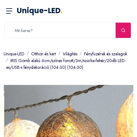
Unique-LED
.
Unique-LED
Otthon és kert
Világítás
Fényfüzérek és szalagok
IRIS Gömb alakú 6cm/színes fonott/3m/szürke-fehér/20db LED-
es/USB-s fénydekoráció (104-30) (104-30)