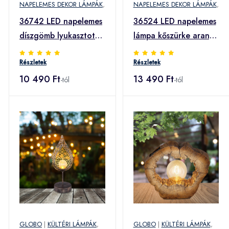
NAPELEMES DEKOR LÁMPÁK
,
NAPELEMES DEKOR LÁMPÁK
,
36742 LED napelemes
36524 LED napelemes
díszgömb lyukasztott,
lámpa kőszürke arany,
ezüst
csillag
Részletek
Részletek
10 490 Ft
13 490 Ft
-tól
-tól
GLOBO
|
KÜLTÉRI LÁMPÁK
,
GLOBO
|
KÜLTÉRI LÁMPÁK
,