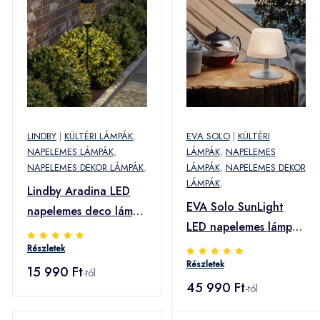
LINDBY
|
KÜLTÉRI LÁMPÁK
,
EVA SOLO
|
KÜLTÉRI
NAPELEMES LÁMPÁK
,
LÁMPÁK
,
NAPELEMES
NAPELEMES DEKOR LÁMPÁK
,
LÁMPÁK
,
NAPELEMES DEKOR
LÁMPÁK
,
Lindby Aradina LED
EVA Solo SunLight
napelemes deco lámpa
LED napelemes lámpa
földbe sz.
dermedt
Részletek
Részletek
15 990 Ft
-tól
45 990 Ft
-tól