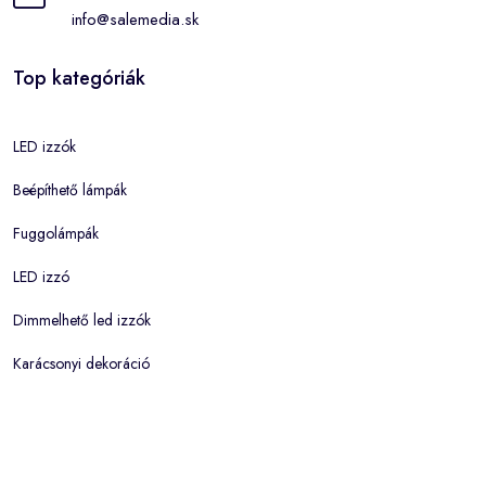
info@salemedia.sk
Top kategóriák
LED izzók
Beépíthető lámpák
Fuggolámpák
LED izzó
Dimmelhető led izzók
Karácsonyi dekoráció