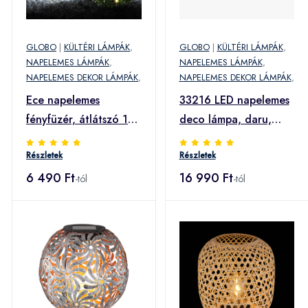
GLOBO
|
KÜLTÉRI LÁMPÁK
,
GLOBO
|
KÜLTÉRI LÁMPÁK
,
NAPELEMES LÁMPÁK
,
NAPELEMES LÁMPÁK
,
NAPELEMES DEKOR LÁMPÁK
,
NAPELEMES DEKOR LÁMPÁK
,
Ece napelemes
33216 LED napelemes
fényfüzér, átlátszó 10
deco lámpa, daru,
méter
szürke
Részletek
Részletek
6 490 Ft
16 990 Ft
-tól
-tól