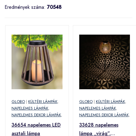
Eredmények száma:
70548
GLOBO
|
KÜLTÉRI LÁMPÁK
,
GLOBO
|
KÜLTÉRI LÁMPÁK
,
NAPELEMES LÁMPÁK
,
NAPELEMES LÁMPÁK
,
NAPELEMES DEKOR LÁMPÁK
,
NAPELEMES DEKOR LÁMPÁK
,
36654 napelemes LED
33628 napelemes
asztali lámpa
lámpa „virág”,