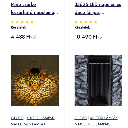
Mino szürke
33626 LED napelemes
leszúrható napelemes
deco lámpa,
LED lámpa
leszúrható ezüst
Részletek
Részletek
4 488 Ft
10 490 Ft
-tól
-tól
GLOBO
|
KÜLTÉRI LÁMPÁK
,
GLOBO
|
KÜLTÉRI LÁMPÁK
,
NAPELEMES LÁMPÁK
,
NAPELEMES LÁMPÁK
,