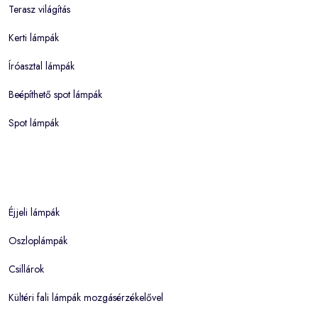
Terasz világítás
Kerti lámpák
Íróasztal lámpák
Beépíthető spot lámpák
Spot lámpák
Éjjeli lámpák
Oszloplámpák
Csillárok
Kültéri fali lámpák mozgásérzékelővel