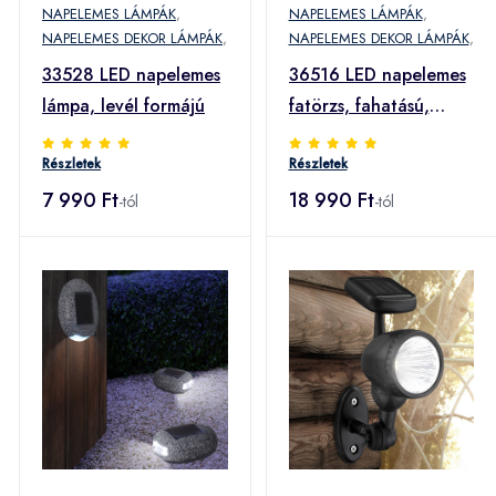
NAPELEMES LÁMPÁK
,
NAPELEMES LÁMPÁK
,
NAPELEMES DEKOR LÁMPÁK
,
NAPELEMES DEKOR LÁMPÁK
,
33528 LED napelemes
36516 LED napelemes
lámpa, levél formájú
fatörzs, fahatású,
körtével
Részletek
Részletek
7 990 Ft
18 990 Ft
-tól
-tól