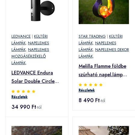
LEDVANCE
|
KÜLTÉRI
STAR TRADING
|
KÜLTÉRI
LÁMPÁK
,
NAPELEMES
LÁMPÁK
,
NAPELEMES
LÁMPÁK
,
NAPELEMES
LÁMPÁK
,
NAPELEMES DEKOR
MOZGÁSÉRZÉKELŐ
LÁMPÁK
,
LÁMPÁK
,
Melilla Flamme földbe
LEDVANCE Endura
szúrható napel.lámpa
Solar Double Circle
LED-del
fali fekete
Részletek
Részletek
8 490 Ft
-tól
34 990 Ft
-tól