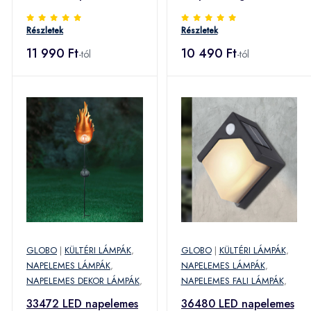
leszúrható szürke
Részletek
Részletek
11 990 Ft
10 490 Ft
-tól
-tól
GLOBO
|
KÜLTÉRI LÁMPÁK
,
GLOBO
|
KÜLTÉRI LÁMPÁK
,
NAPELEMES LÁMPÁK
,
NAPELEMES LÁMPÁK
,
NAPELEMES DEKOR LÁMPÁK
,
NAPELEMES FALI LÁMPÁK
,
33472 LED napelemes
36480 LED napelemes