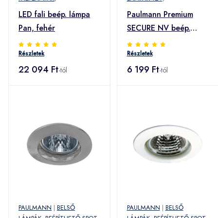
LED fali beép. lámpa
Paulmann Premium
Pan, fehér
SECURE NV beép.
lámpa, króm
Részletek
Részletek
22 094 Ft
6 199 Ft
-tól
-tól
PAULMANN
|
BELSŐ
PAULMANN
|
BELSŐ