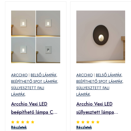
ARCCHIO
|
BELSŐ LÁMPÁK
,
ARCCHIO
|
BELSŐ LÁMPÁK
,
BEÉPÍTHETŐ SPOT LÁMPÁK
,
BEÉPÍTHETŐ SPOT LÁMPÁK
,
SÜLLYESZTETT FALI
SÜLLYESZTETT FALI
LÁMPÁK
,
LÁMPÁK
,
Arcchio Vexi LED
Arcchio Vexi LED
beépíthető lámpa CCT
süllyesztett lámpa
ezüst 7,5 cm
CCT fekete Ø 7,5 cm
Részletek
Részletek