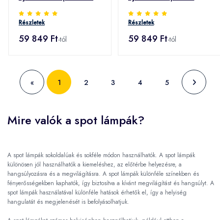
feh./ezüst
000K fekete
Részletek
Részletek
59 849 Ft
59 849 Ft
-tól
-tól
«
1
2
3
4
5
Mire valók a spot lámpák?
A spot lámpák sokoldalúak és sokféle módon használhatók. A spot lámpák
különösen jól használhatók a kiemeléshez, az előtérbe helyezésre, a
hangsúlyozásra és a megvilágításra. A spot lámpák különféle színekben és
fényerősségekben kaphatók, így biztosítva a kívánt megvilágítást és hangsúlyt. A
spot lámpák használatával különféle hatások érhetők el, így a helyiség
hangulatát és megjelenését is befolyásolhatjuk.