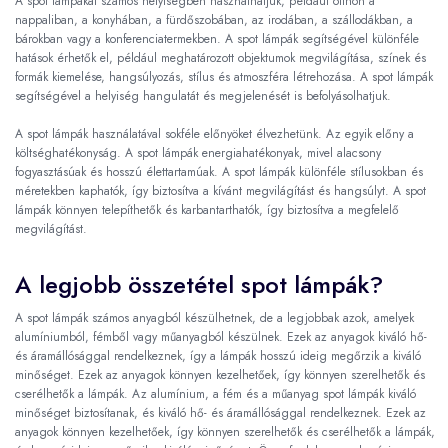
A spot lámpákat számos helyiségben használhatjuk, például otthon a
nappaliban, a konyhában, a fürdőszobában, az irodában, a szállodákban, a
bárokban vagy a konferenciatermekben. A spot lámpák segítségével különféle
hatások érhetők el, például meghatározott objektumok megvilágítása, színek és
formák kiemelése, hangsúlyozás, stílus és atmoszféra létrehozása. A spot lámpák
segítségével a helyiség hangulatát és megjelenését is befolyásolhatjuk.
A spot lámpák használatával sokféle előnyöket élvezhetünk. Az egyik előny a
költséghatékonyság. A spot lámpák energiahatékonyak, mivel alacsony
fogyasztásúak és hosszú élettartamúak. A spot lámpák különféle stílusokban és
méretekben kaphatók, így biztosítva a kívánt megvilágítást és hangsúlyt. A spot
lámpák könnyen telepíthetők és karbantarthatók, így biztosítva a megfelelő
megvilágítást.
A legjobb összetétel spot lámpák?
A spot lámpák számos anyagból készülhetnek, de a legjobbak azok, amelyek
alumíniumból, fémből vagy műanyagból készülnek. Ezek az anyagok kiváló hő-
és áramállósággal rendelkeznek, így a lámpák hosszú ideig megőrzik a kiváló
minőséget. Ezek az anyagok könnyen kezelhetőek, így könnyen szerelhetők és
cserélhetők a lámpák. Az alumínium, a fém és a műanyag spot lámpák kiváló
minőséget biztosítanak, és kiváló hő- és áramállósággal rendelkeznek. Ezek az
anyagok könnyen kezelhetőek, így könnyen szerelhetők és cserélhetők a lámpák,