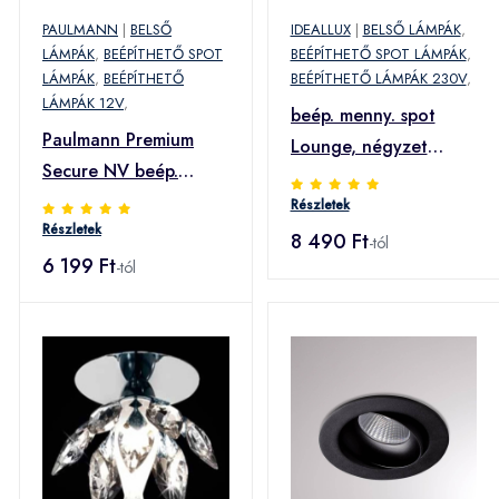
PAULMANN
|
BELSŐ
IDEALLUX
|
BELSŐ LÁMPÁK
,
LÁMPÁK
,
BEÉPÍTHETŐ SPOT
BEÉPÍTHETŐ SPOT LÁMPÁK
,
LÁMPÁK
,
BEÉPÍTHETŐ
BEÉPÍTHETŐ LÁMPÁK 230V
,
LÁMPÁK 12V
,
beép. menny. spot
Paulmann Premium
Lounge, négyzet
Secure NV beép.
alakú, fehér
lámpa, fehér
Részletek
Részletek
8 490 Ft
-tól
6 199 Ft
-tól