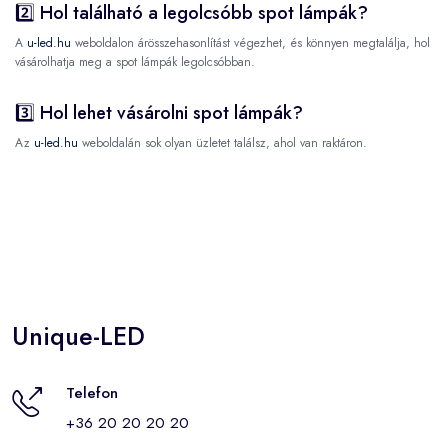
2️⃣ Hol található a legolcsóbb spot lámpák?
A
u-led.hu
weboldalon árösszehasonlítást végezhet, és könnyen megtalálja, hol
vásárolhatja meg a spot lámpák legolcsóbban.
3️⃣ Hol lehet vásárolni spot lámpák?
Az
u-led.hu
weboldalán sok olyan üzletet találsz, ahol van raktáron.
Unique-LED
Telefon
+36 20 20 20 20