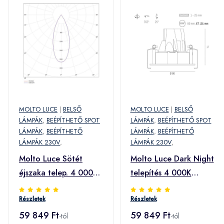
MOLTO LUCE
|
BELSŐ
MOLTO LUCE
|
BELSŐ
LÁMPÁK
,
BEÉPÍTHETŐ SPOT
LÁMPÁK
,
BEÉPÍTHETŐ SPOT
LÁMPÁK
,
BEÉPÍTHETŐ
LÁMPÁK
,
BEÉPÍTHETŐ
LÁMPÁK 230V
,
LÁMPÁK 230V
,
Molto Luce Sötét
Molto Luce Dark Night
éjszaka telep. 4 000K
telepítés 4 000K
fek./ezüst
fek./feh.
Részletek
Részletek
59 849 Ft
59 849 Ft
-tól
-tól