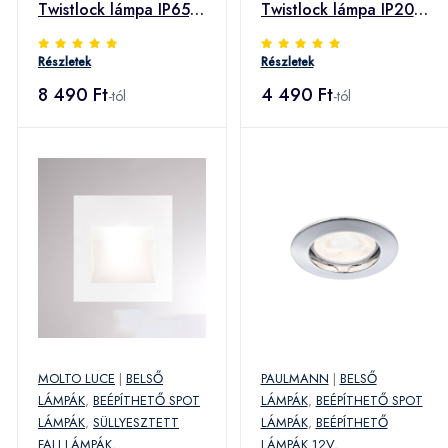
Twistlock lámpa IP65,
Twistlock lámpa IP20
fehér
fehér
Részletek
Részletek
8 490 Ft
4 490 Ft
-tól
-tól
MOLTO LUCE
|
BELSŐ
PAULMANN
|
BELSŐ
LÁMPÁK
,
BEÉPÍTHETŐ SPOT
LÁMPÁK
,
BEÉPÍTHETŐ SPOT
LÁMPÁK
,
SÜLLYESZTETT
LÁMPÁK
,
BEÉPÍTHETŐ
FALI LÁMPÁK
,
LÁMPÁK 12V
,