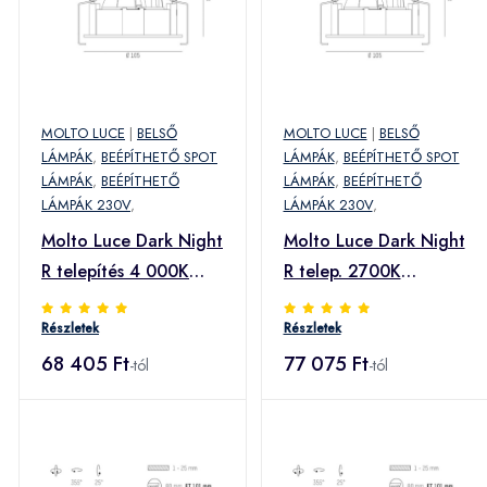
MOLTO LUCE
|
BELSŐ
MOLTO LUCE
|
BELSŐ
LÁMPÁK
,
BEÉPÍTHETŐ SPOT
LÁMPÁK
,
BEÉPÍTHETŐ SPOT
LÁMPÁK
,
BEÉPÍTHETŐ
LÁMPÁK
,
BEÉPÍTHETŐ
LÁMPÁK 230V
,
LÁMPÁK 230V
,
Molto Luce Dark Night
Molto Luce Dark Night
R telepítés 4 000K
R telep. 2700K
feh./fek.
feh./ezüst
Részletek
Részletek
68 405 Ft
77 075 Ft
-tól
-tól