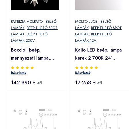
PATRIZIA VOLPATO
|
BELSŐ
MOLTO LUCE
|
BELSŐ
LÁMPÁK
,
BEÉPÍTHETŐ SPOT
LÁMPÁK
,
BEÉPÍTHETŐ SPOT
LÁMPÁK
,
BEÉPÍTHETŐ
LÁMPÁK
,
BEÉPÍTHETŐ
LÁMPÁK 230V
,
LÁMPÁK 12V
,
Boccioli beép.
Kalio LED beép. lámpa
mennyezeti lámpa,
kerek 2 700K 24°
átlátszó
fekete
Részletek
Részletek
142 990 Ft
17 258 Ft
-tól
-tól