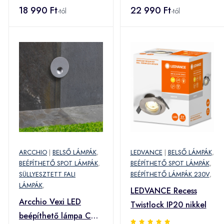
18 990 Ft
22 990 Ft
-tól
-tól
ARCCHIO
|
BELSŐ LÁMPÁK
,
LEDVANCE
|
BELSŐ LÁMPÁK
,
BEÉPÍTHETŐ SPOT LÁMPÁK
,
BEÉPÍTHETŐ SPOT LÁMPÁK
,
SÜLLYESZTETT FALI
BEÉPÍTHETŐ LÁMPÁK 230V
,
LÁMPÁK
,
LEDVANCE Recess
Arcchio Vexi LED
Twistlock IP20 nikkel
beépíthető lámpa CCT