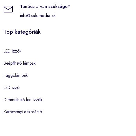
Tanácsra van szüksége?
info@salemedia.sk
Top kategóriák
LED izzók
Beépíthető lámpák
Fuggolámpák
LED izzó
Dimmelhető led izzók
Karácsonyi dekoráció