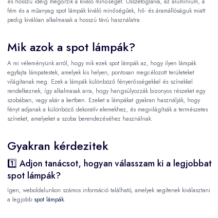
és hosszú ideig megőrzik a kiváló minőséget. Összefoglalva, az alumínium, a
fém és a műanyag spot lámpák kiváló minőségűek, hő- és áramállóságuk miatt
pedig kiválóan alkalmasak a hosszú távú használatra.
Mik azok a spot lámpák?
A mi véleményünk arról, hogy mik ezek spot lámpák az, hogy ilyen lámpák
egyfajta lámpatestek, amelyek kis helyen, pontosan megcélozott területeket
világítanak meg. Ezek a lámpák különböző fényerősségekkel és színekkel
rendelkeznek, így alkalmasak arra, hogy hangsúlyozzák bizonyos részeket egy
szobában, vagy akár a kertben. Ezeket a lámpákat gyakran használják, hogy
fényt adjanak a különböző dekoratív elemekhez, és megvilágítsák a természetes
színeket, amelyeket a szoba berendezéséhez használnak.
Gyakran kérdezitek
1️⃣ Adjon tanácsot, hogyan válasszam ki a legjobbat
spot lámpák?
Igen, weboldalunkon számos információ található, amelyek segítenek kiválasztani
a legjobb
spot lámpák
.