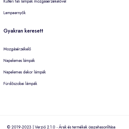
Kültéri fali lámpák mozgásérzékelővel
Lampaernyők
Gyakran keresett
Mozgásérzékelő
Napelemes lámpák
Napelemes dekor lámpák
Fürdőszobai lámpák
© 2019-2023 | Verzió 2.1.0 -
Árak és termékek összehasonlítása