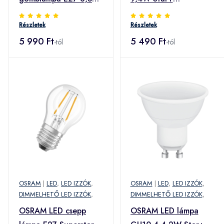
G125 827 Glow dim
Távvezérlő matt
Részletek
Részletek
5 990 Ft
5 490 Ft
-tól
-tól
OSRAM
|
LED
,
LED IZZÓK
,
OSRAM
|
LED
,
LED IZZÓK
,
DIMMELHETŐ LED IZZÓK
,
DIMMELHETŐ LED IZZÓK
,
OSRAM LED csepp
OSRAM LED lámpa