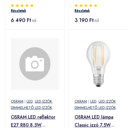
dimmelhető
2700K matt dimm
Részletek
Részletek
6 490 Ft
3 190 Ft
-tól
-tól
OSRAM
|
LED
,
LED IZZÓK
,
OSRAM
|
LED
,
LED IZZÓK
,
DIMMELHETŐ LED IZZÓK
,
DIMMELHETŐ LED IZZÓK
,
OSRAM LED reflektor
OSRAM LED lámpa
E27 R80 8,5W
Classic izzó 7,5W