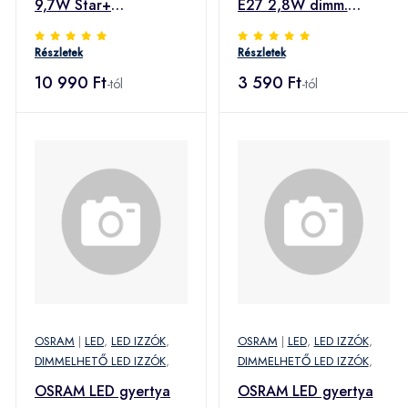
9,7W Star+
E27 2,8W dimm.
RemoteControl 2er
meleg f. átlátszó
Részletek
Részletek
10 990 Ft
3 590 Ft
-tól
-tól
OSRAM
|
LED
,
LED IZZÓK
,
OSRAM
|
LED
,
LED IZZÓK
,
DIMMELHETŐ LED IZZÓK
,
DIMMELHETŐ LED IZZÓK
,
OSRAM LED gyertya
OSRAM LED gyertya