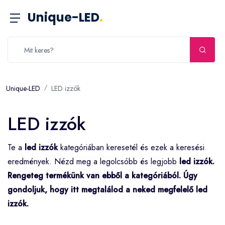
Unique-LED
.
Unique-LED
LED izzók
LED izzók
Te a
led izzók
kategóriában keresetél és ezek a keresési
eredmények. Nézd meg a legolcsóbb és legjobb
led izzók
.
Rengeteg termékünk van ebből a kategóriából. Úgy
gondoljuk, hogy itt megtalálod a neked megfelelő
led
izzók
.