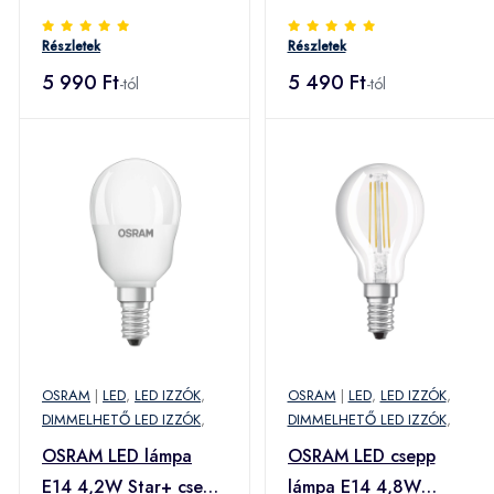
2 700 K 36° dimm
átlátszó 4 000 K
Részletek
Részletek
5 990 Ft
5 490 Ft
-tól
-tól
OSRAM
|
LED
,
LED IZZÓK
,
OSRAM
|
LED
,
LED IZZÓK
,
DIMMELHETŐ LED IZZÓK
,
DIMMELHETŐ LED IZZÓK
,
OSRAM LED lámpa
OSRAM LED csepp
E14 4,2W Star+ csepp
lámpa E14 4,8W