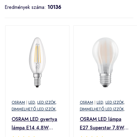
Eredmények száma:
10136
OSRAM
|
LED
,
LED IZZÓK
,
OSRAM
|
LED
,
LED IZZÓK
,
DIMMELHETŐ LED IZZÓK
,
DIMMELHETŐ LED IZZÓK
,
OSRAM LED gyertya
OSRAM LED lámpa
lámpa E14 4,8W
E27 Superstar 7,8W
általános fehér
matt 4000K dimm