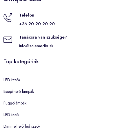
Telefon
+36 20 20 20 20
Tanácsra van szüksége?
info@salemedia.sk
Top kategóriák
LED izzók
Beépíthető lámpák
Fuggolámpák
LED izzó
Dimmelhető led izzók