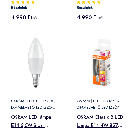
gyertya matt távir.
Star+ GLOWdim
Részletek
Részletek
4 990 Ft
4 990 Ft
-tól
-tól
OSRAM
|
LED
,
LED IZZÓK
,
OSRAM
|
LED
,
LED IZZÓK
,
DIMMELHETŐ LED IZZÓK
,
DIMMELHETŐ LED IZZÓK
,
OSRAM LED lámpa
OSRAM Classic B LED
E14 5,5W Star+
lámpa E14 4W 827