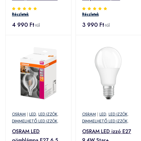
távvez. matt
Superstar 840 dimm
Részletek
Részletek
4 990 Ft
3 990 Ft
-tól
-tól
OSRAM
|
LED
,
LED IZZÓK
,
OSRAM
|
LED
,
LED IZZÓK
,
DIMMELHETŐ LED IZZÓK
,
DIMMELHETŐ LED IZZÓK
,
OSRAM LED
OSRAM LED izzó E27
gömblámpa E27 6,5W
9,4W Star+