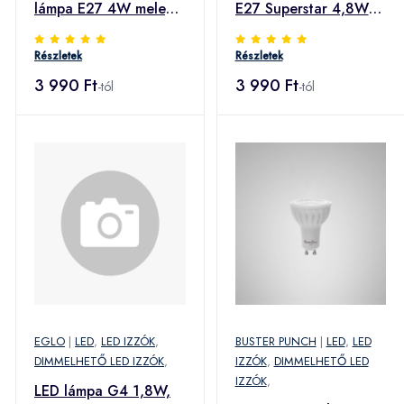
lámpa E27 4W meleg
E27 Superstar 4,8W
fehér dimm
2 700 K matt
Részletek
Részletek
3 990 Ft
3 990 Ft
-tól
-tól
EGLO
|
LED
,
LED IZZÓK
,
BUSTER PUNCH
|
LED
,
LED
DIMMELHETŐ LED IZZÓK
,
IZZÓK
,
DIMMELHETŐ LED
IZZÓK
,
LED lámpa G4 1,8W,