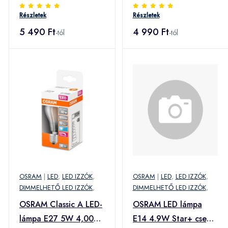
gyertya távvez matt
3fok. dimm.
Részletek
Részletek
5 490 Ft
4 990 Ft
-tól
-tól
OSRAM
|
LED
,
LED IZZÓK
,
OSRAM
|
LED
,
LED IZZÓK
,
DIMMELHETŐ LED IZZÓK
,
DIMMELHETŐ LED IZZÓK
,
OSRAM Classic A LED-
OSRAM LED lámpa
lámpa E27 5W 4,000K
E14 4.9W Star+ csepp