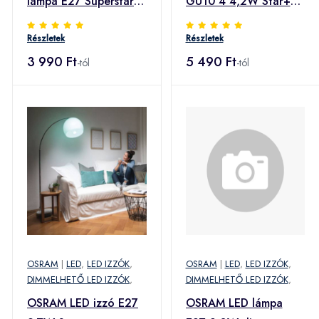
lámpa E27 Superstar
GU10 4 4,2W Star+
4W átlát. 2700
távvezérlő
Részletek
Részletek
3 990 Ft
5 490 Ft
-tól
-tól
OSRAM
|
LED
,
LED IZZÓK
,
OSRAM
|
LED
,
LED IZZÓK
,
DIMMELHETŐ LED IZZÓK
,
DIMMELHETŐ LED IZZÓK
,
OSRAM LED izzó E27
OSRAM LED lámpa