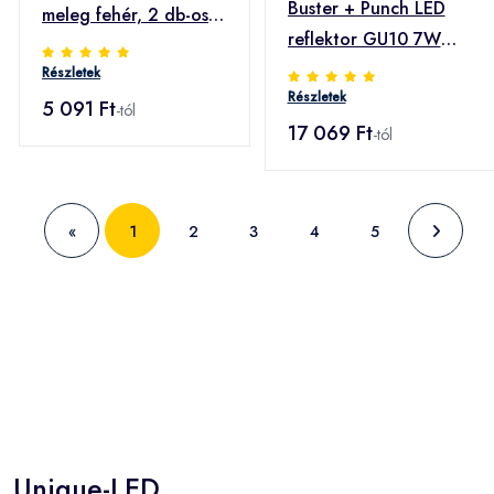
Buster + Punch LED
meleg fehér, 2 db-os
reflektor GU10 7W
csomagban
dim 2700K 3x
Részletek
Részletek
5 091 Ft
-tól
17 069 Ft
-tól
«
1
2
3
4
5
Unique-LED