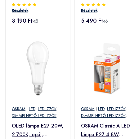
matt dim
matt Távirányító
Részletek
Részletek
3 190 Ft
5 490 Ft
-tól
-tól
OSRAM
|
LED
,
LED IZZÓK
,
OSRAM
|
LED
,
LED IZZÓK
,
DIMMELHETŐ LED IZZÓK
,
DIMMELHETŐ LED IZZÓK
,
OLED lámpa E27 20W,
OSRAM Classic A LED
2 700K, opál,
lámpa E27 4,8W