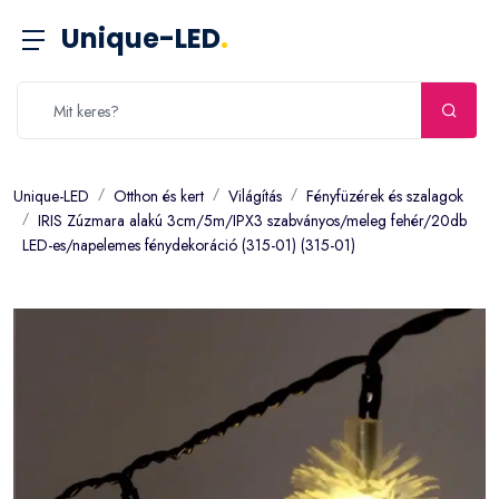
Unique-LED
.
Unique-LED
Otthon és kert
Világítás
Fényfüzérek és szalagok
IRIS Zúzmara alakú 3cm/5m/IPX3 szabványos/meleg fehér/20db
LED-es/napelemes fénydekoráció (315-01) (315-01)