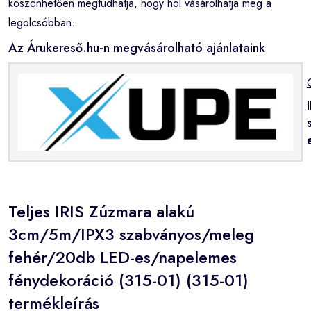
köszönhetően megtudhatja, hogy hol vásárolhatja meg a
legolcsóbban.
Az Árukereső.hu-n megvásárolható ajánlataink
Teljes IRIS Zúzmara alakú
3cm/5m/IPX3 szabványos/meleg
fehér/20db LED-es/napelemes
fénydekoráció (315-01) (315-01)
termékleírás