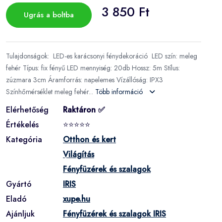
3 850 Ft
Ugrás a boltba
Tulajdonságok: LED-es karácsonyi fénydekoráció LED szín: meleg
fehér Típus: fix fényű LED mennyiség: 20db Hossz: 5m Stílus:
zúzmara 3cm Áramforrás: napelemes Vízállóság: IPX3
Színhőmérséklet meleg fehér...
Több információ
Elérhetőség
Raktáron ✅
Értékelés
⭐⭐⭐⭐⭐
Kategória
Otthon és kert
Világítás
Fényfüzérek és szalagok
Gyártó
IRIS
Eladó
xupe.hu
Ajánljuk
Fényfüzérek és szalagok IRIS