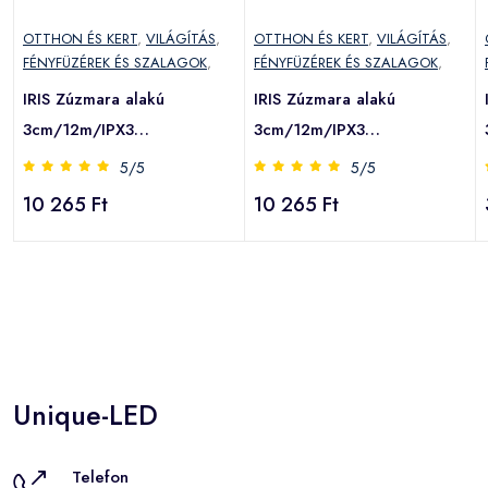
OTTHON ÉS KERT
,
VILÁGÍTÁS
,
OTTHON ÉS KERT
,
VILÁGÍTÁS
,
FÉNYFÜZÉREK ÉS SZALAGOK
,
FÉNYFÜZÉREK ÉS SZALAGOK
,
IRIS Zúzmara alakú
IRIS Zúzmara alakú
3cm/12m/IPX3
3cm/12m/IPX3
szabványos/meleg
szabványos/több
5/5
5/5
fehér/100db LED-
színű/100db LED-
10 265 Ft
10 265 Ft
es/napelemes
es/napelemes
fénydekoráció (315-07)
fénydekoráció (315-06)
(315-07)
(315-06)
Unique-LED
Telefon