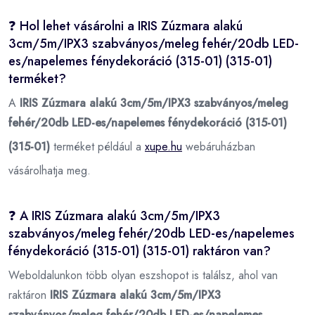
❓ Hol lehet vásárolni a IRIS Zúzmara alakú
3cm/5m/IPX3 szabványos/meleg fehér/20db LED-
es/napelemes fénydekoráció (315-01) (315-01)
terméket?
A
IRIS Zúzmara alakú 3cm/5m/IPX3 szabványos/meleg
fehér/20db LED-es/napelemes fénydekoráció (315-01)
(315-01)
terméket például a
xupe.hu
webáruházban
vásárolhatja meg.
❓ A IRIS Zúzmara alakú 3cm/5m/IPX3
szabványos/meleg fehér/20db LED-es/napelemes
fénydekoráció (315-01) (315-01) raktáron van?
Weboldalunkon több olyan eszshopot is találsz, ahol van
raktáron
IRIS Zúzmara alakú 3cm/5m/IPX3
szabványos/meleg fehér/20db LED-es/napelemes