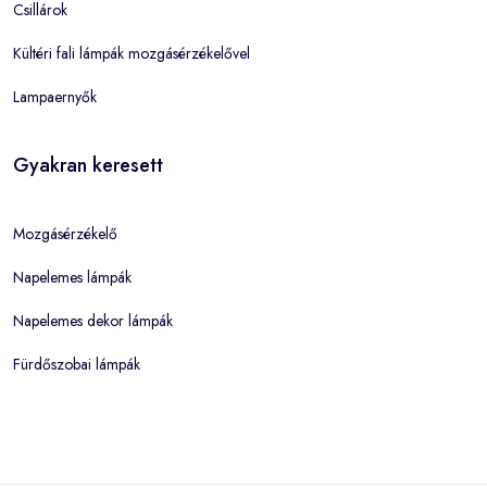
Csillárok
Kültéri fali lámpák mozgásérzékelővel
Lampaernyők
Gyakran keresett
Mozgásérzékelő
Napelemes lámpák
Napelemes dekor lámpák
Fürdőszobai lámpák