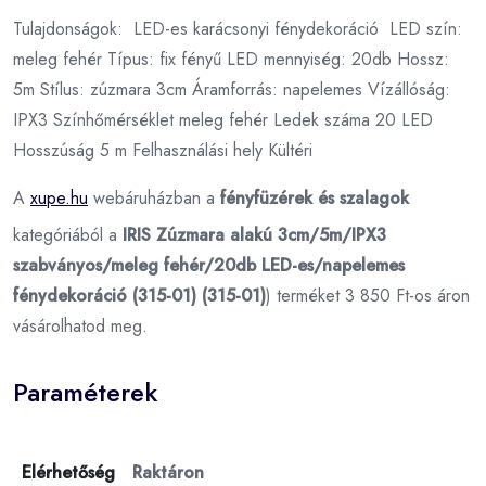
Tulajdonságok: LED-es karácsonyi fénydekoráció LED szín:
meleg fehér Típus: fix fényű LED mennyiség: 20db Hossz:
5m Stílus: zúzmara 3cm Áramforrás: napelemes Vízállóság:
IPX3 Színhőmérséklet meleg fehér Ledek száma 20 LED
Hosszúság 5 m Felhasználási hely Kültéri
A
xupe.hu
webáruházban a
fényfüzérek és szalagok
kategóriából a
IRIS Zúzmara alakú 3cm/5m/IPX3
szabványos/meleg fehér/20db LED-es/napelemes
fénydekoráció (315-01) (315-01)
) terméket 3 850 Ft-os áron
vásárolhatod meg.
Paraméterek
Elérhetőség
Raktáron