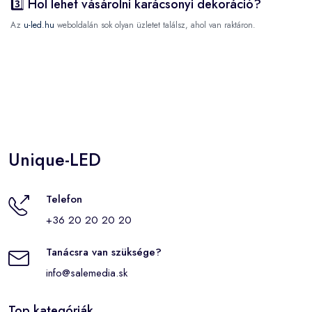
3️⃣ Hol lehet vásárolni karácsonyi dekoráció?
Az
u-led.hu
weboldalán sok olyan üzletet találsz, ahol van raktáron.
Unique-LED
Telefon
+36 20 20 20 20
Tanácsra van szüksége?
info@salemedia.sk
Top kategóriák