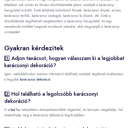
általában sok színes és fényes díszítőelemeket jelent, amelyek a karácsonyi
hangulatot erősítik. Ezek lehetnek különböző fények, karácsonyi díszek, színes
karácsonyi terítők, karácsonyi szalagok, karácsonyi fa díszek, stb. Ezek a
díszítőelemek segíthetnek megteremteni a karácsonyi hangulatot, és egy
maradandó emléket hagynak mindazok számára, akik megosztják a karácsonyi
ünnepeket.
Gyakran kérdezitek
1️⃣ Adjon tanácsot, hogyan válasszam ki a legjobbat
karácsonyi dekoráció?
Igen, weboldalunkon számos információ található, amelyek segítenek kiválasztani
a legjobb
karácsonyi dekoráció
.
2️⃣ Hol található a legolcsóbb karácsonyi
dekoráció?
A
u-led.hu
weboldalon árösszehasonlítást végezhet, és könnyen megtalálja, hol
vásárolhatja meg a karácsonyi dekoráció legolcsóbban.