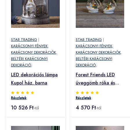
STAR TRADING
|
STAR TRADING
|
KARÁCSONYI FÉNYEK
,
KARÁCSONYI FÉNYEK
,
KARÁCSONY DEKORÁCIÓK
,
KARÁCSONY DEKORÁCIÓK
,
BELTÉRI KARÁCSONYI
BELTÉRI KARÁCSONYI
DEKORÁCIÓ
,
DEKORÁCIÓ
,
LED dekorációs lámpa
Forest Friends LED
Kupol ház, barna
üveggömb róka és
bagoly
Részletek
Részletek
10 526 Ft
4 570 Ft
-tól
-tól