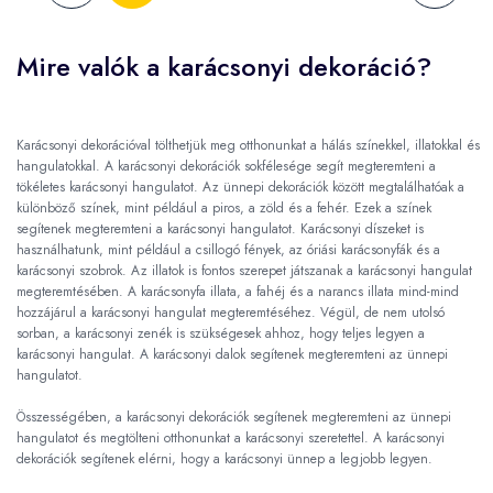
Mire valók a karácsonyi dekoráció?
Karácsonyi dekorációval tölthetjük meg otthonunkat a hálás színekkel, illatokkal és
hangulatokkal. A karácsonyi dekorációk sokfélesége segít megteremteni a
tökéletes karácsonyi hangulatot. Az ünnepi dekorációk között megtalálhatóak a
különböző színek, mint például a piros, a zöld és a fehér. Ezek a színek
segítenek megteremteni a karácsonyi hangulatot. Karácsonyi díszeket is
használhatunk, mint például a csillogó fények, az óriási karácsonyfák és a
karácsonyi szobrok. Az illatok is fontos szerepet játszanak a karácsonyi hangulat
megteremtésében. A karácsonyfa illata, a fahéj és a narancs illata mind-mind
hozzájárul a karácsonyi hangulat megteremtéséhez. Végül, de nem utolsó
sorban, a karácsonyi zenék is szükségesek ahhoz, hogy teljes legyen a
karácsonyi hangulat. A karácsonyi dalok segítenek megteremteni az ünnepi
hangulatot.
Összességében, a karácsonyi dekorációk segítenek megteremteni az ünnepi
hangulatot és megtölteni otthonunkat a karácsonyi szeretettel. A karácsonyi
dekorációk segítenek elérni, hogy a karácsonyi ünnep a legjobb legyen.