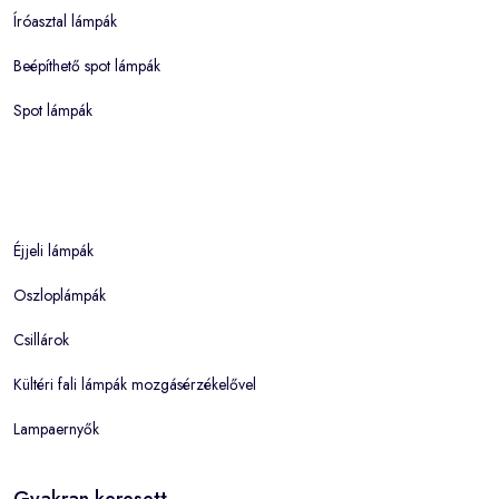
Íróasztal lámpák
Beépíthető spot lámpák
Spot lámpák
Éjjeli lámpák
Oszloplámpák
Csillárok
Kültéri fali lámpák mozgásérzékelővel
Lampaernyők