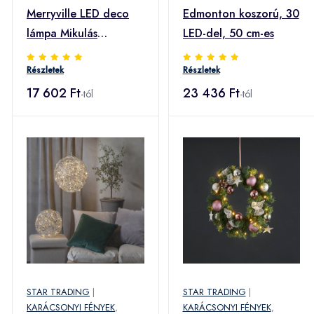
Merryville LED deco
Edmonton koszorú, 30
lámpa Mikulás
LED-del, 50 cm-es
motorkerékpáron
Részletek
Részletek
17 602 Ft
23 436 Ft
-tól
-tól
STAR TRADING
|
STAR TRADING
|
KARÁCSONYI FÉNYEK
,
KARÁCSONYI FÉNYEK
,