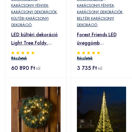
KARÁCSONYI FÉNYEK
,
KARÁCSONYI FÉNYEK
,
KARÁCSONY DEKORÁCIÓK
,
KARÁCSONY DEKORÁCIÓK
,
KÜLTÉRI KARÁCSONYI
BELTÉRI KARÁCSONYI
DEKORÁCIÓ
,
DEKORÁCIÓ
,
LED kültéri dekoráció
Forest Friends LED
Light Tree Foldy,
üveggömb
magasság 170 cm
jegesmedve fával
Részletek
Részletek
60 890 Ft
3 735 Ft
-tól
-tól