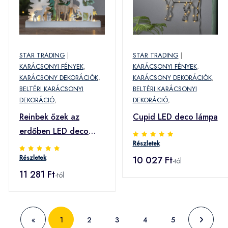
STAR TRADING
|
STAR TRADING
|
KARÁCSONYI FÉNYEK
,
KARÁCSONYI FÉNYEK
,
KARÁCSONY DEKORÁCIÓK
,
KARÁCSONY DEKORÁCIÓK
,
BELTÉRI KARÁCSONYI
BELTÉRI KARÁCSONYI
DEKORÁCIÓ
,
DEKORÁCIÓ
,
Reinbek őzek az
Cupid LED deco lámpa
erdőben LED deco
Részletek
lámpa
Részletek
10 027 Ft
-tól
11 281 Ft
-tól
«
1
2
3
4
5