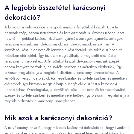
A legjobb összetétel karácsonyi
dekoráció?
A karácsonyi dekorációhoz a legjobb anyag a fenyőfából készült. Ez a fa
nemcsak szép, hanem természetes és környezetbarát is. Számos módon lehet
használni, például karácsonyfadíszek, ajándékcsomagok, ajándékcsomagok,
karácsonyfadíszek, ajándékcsomagok, ajándékcsomagok és sok más. A
fenyőfából készült dekorációk könnyen elkészíthetőek, és sokféle színben és
méretben elérhetőek. Így biztosan megtalálhatja a megfelelő díszítést a
karácsonyi ünnepléshez. A fenyőfából készült dekorációk nemcsak szépek,
hanem környezetbarátak is, és sokféle színben és méretben elérhetőek, így
biztosan megtalálhatja a megfelelő díszítést a karácsonyi ünnepléshez. A
fenyőfából készült dekorációk környezetbarátak és sokféle színben és méretben
elérhetőek, így biztosan megtalálhatja a megfelelő díszítést a karácsonyi
ünnepléshez. Összefoglalva, a fenyőfából készült dekorációk környezetbarátak,
szépek és sokféle színben és méretben elérhetőek, így biztosan megtalálhatja a
megfelelő díszítést a karácsonyi ünnepléshez.
Mik azok a karácsonyi dekoráció?
A mi véleményünk arról, hogy mik ezek karácsonyi dekoráció az, hogy ilyenkor a
legtöbb ember szeretne egy hangulatos környezetet teremteni a lakásban. Ez