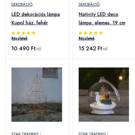
DEKORÁCIÓ
,
DEKORÁCIÓ
,
LED dekorációs lámpa
Nativity LED deco
Kupol ház, fehér
lámpa, elemes, 19 cm
Részletek
Részletek
10 490 Ft
15 242 Ft
-tól
-tól
STAR TRADING
|
STAR TRADING
|