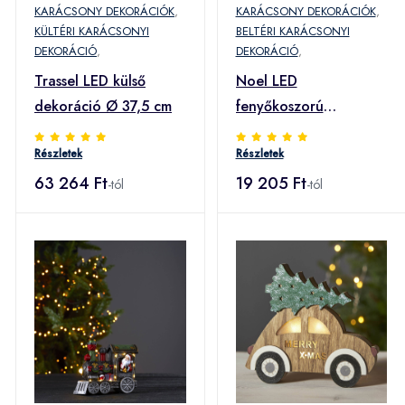
KARÁCSONY DEKORÁCIÓK
,
KARÁCSONY DEKORÁCIÓK
,
KÜLTÉRI KARÁCSONYI
BELTÉRI KARÁCSONYI
DEKORÁCIÓ
,
DEKORÁCIÓ
,
Trassel LED külső
Noel LED
dekoráció Ø 37,5 cm
fenyőkoszorú
ezüst/rózsaszín
Részletek
Részletek
dekorációval
63 264 Ft
19 205 Ft
-tól
-tól