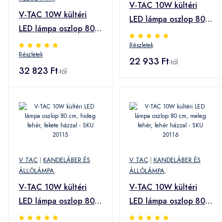
V-TAC 10W kültéri
V-TAC 10W kültéri
LED lámpa oszlop 80
LED lámpa oszlop 80
cm, hideg fehér, fehér
cm, hideg fehér, fehér
Részletek
házzal - SKU 8327
Részletek
házzal - SKU 20118
22 933 Ft
-tól
32 823 Ft
-tól
V TAC
|
KANDELÁBER ÉS
V TAC
|
KANDELÁBER ÉS
ÁLLÓLÁMPA
,
ÁLLÓLÁMPA
,
V-TAC 10W kültéri
V-TAC 10W kültéri
LED lámpa oszlop 80
LED lámpa oszlop 80
cm, hideg fehér,
cm, meleg fehér, fehér