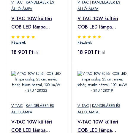
V TAC
|
KANDELÁBER ÉS
V TAC
|
KANDELÁBER ÉS
ÁLLÓLÁMPA
,
ÁLLÓLÁMPA
,
V-TAC 10W kültéri
V-TAC 10W kültéri
COB LED lámpa
COB LED lámpa
oszlop 25 cm, hideg
oszlop 25 cm, hideg
Részletek
Részletek
fehér, fekete házzal,
fehér, szürke házzal,
100 Lm/W - SKU
18 901 Ft
100 Lm/W - SKU
18 901 Ft
-tól
-tól
128324
128321
V TAC
|
KANDELÁBER ÉS
V TAC
|
KANDELÁBER ÉS
ÁLLÓLÁMPA
,
ÁLLÓLÁMPA
,
V-TAC 10W kültéri
V-TAC 10W kültéri
COB LED lámpa
COB LED lámpa