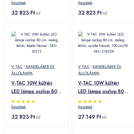
Részletek
Részletek
fekete házzal - SKU
házzal - SKU 20116
20115
32 823 Ft
32 823 Ft
-tól
-tól
V TAC
|
KANDELÁBER ÉS
V TAC
|
KANDELÁBER ÉS
ÁLLÓLÁMPA
,
ÁLLÓLÁMPA
,
V-TAC 10W kültéri
V-TAC 10W kültéri
LED lámpa oszlop 80
LED lámpa oszlop 80
cm, meleg fehér,
cm, meleg fehér,
Részletek
Részletek
fekete házzal - SKU
szürke házzal, 100
20113
32 823 Ft
Lm/W - SKU 218328
27 149 Ft
-tól
-tól