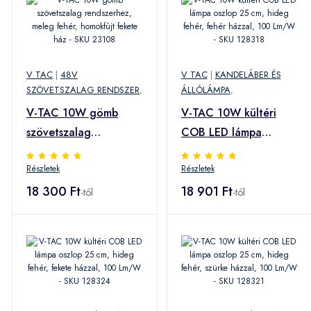
V TAC
|
48V
V TAC
|
KANDELÁBER ÉS
SZÖVETSZALAG RENDSZER
,
ÁLLÓLÁMPA
,
V-TAC 10W gömb
V-TAC 10W kültéri
szövetszalag
COB LED lámpa
rendszerhez, meleg
oszlop 25 cm, hideg
Részletek
Részletek
fehér, homokfújt
fehér, fehér házzal,
fekete ház - SKU
18 300 Ft
100 Lm/W - SKU
18 901 Ft
-tól
-tól
23108
128318