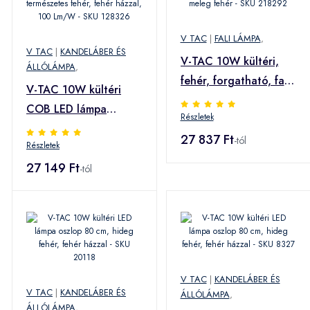
V TAC
|
FALI LÁMPA
,
V TAC
|
KANDELÁBER ÉS
V-TAC 10W kültéri,
ÁLLÓLÁMPA
,
fehér, forgatható, fali
V-TAC 10W kültéri
LED lámpa meleg
COB LED lámpa
Részletek
fehér - SKU 218292
oszlop 80 cm,
27 837 Ft
-tól
Részletek
természetes fehér,
fehér házzal, 100
27 149 Ft
-tól
Lm/W - SKU 128326
V TAC
|
KANDELÁBER ÉS
V TAC
|
KANDELÁBER ÉS
ÁLLÓLÁMPA
,
ÁLLÓLÁMPA
,