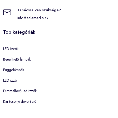
Tanácsra van szüksége?
info@salemedia.sk
Top kategóriák
LED izzók
Beépíthető lámpák
Fuggolámpák
LED izzó
Dimmelhető led izzók
Karácsonyi dekoráció