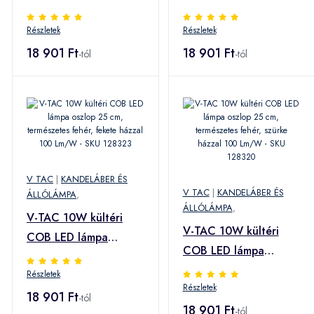
oszlop 25 cm, meleg
oszlop 25 cm, meleg
Részletek
Részletek
fehér, fekete házzal,
fehér, szürke házzal,
100 Lm/W - SKU
18 901 Ft
100 Lm/W - SKU
18 901 Ft
-tól
-tól
128322
128319
V TAC
|
KANDELÁBER ÉS
V TAC
|
KANDELÁBER ÉS
ÁLLÓLÁMPA
,
ÁLLÓLÁMPA
,
V-TAC 10W kültéri
V-TAC 10W kültéri
COB LED lámpa
COB LED lámpa
oszlop 25 cm,
oszlop 25 cm,
Részletek
természetes fehér,
Részletek
természetes fehér,
fekete házzal 100
18 901 Ft
-tól
szürke házzal 100
18 901 Ft
-tól