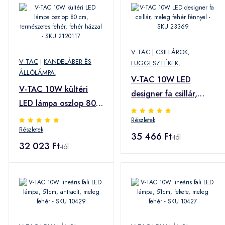
V TAC
|
CSILLÁROK,
V TAC
|
KANDELÁBER ÉS
FÜGGESZTÉKEK
,
ÁLLÓLÁMPA
,
V-TAC 10W LED
V-TAC 10W kültéri
designer fa csillár,
LED lámpa oszlop 80
meleg fehér fénnyel -
cm, természetes fehér,
Részletek
SKU 23369
Részletek
fehér házzal - SKU
35 466 Ft
-tól
2120117
32 023 Ft
-tól