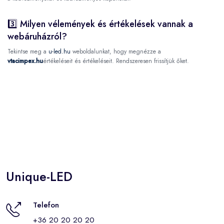
3️⃣ Milyen vélemények és értékelések vannak a
webáruházról?
Tekintse meg a
u-led.hu
weboldalunkat, hogy megnézze a
vtacimpex.hu
értékeléseit és értékeléseit. Rendszeresen frissítjük őket.
Unique-LED
Telefon
+36 20 20 20 20