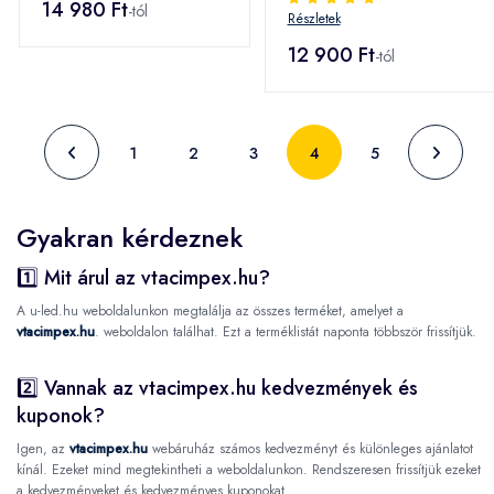
14 980 Ft
-tól
Részletek
állítható
színhőmérséklettel -
12 900 Ft
-tól
SKU 23756
1
2
3
4
5
Gyakran kérdeznek
1️⃣ Mit árul az vtacimpex.hu?
A u-led.hu weboldalunkon megtalálja az összes terméket, amelyet a
vtacimpex.hu
. weboldalon találhat. Ezt a terméklistát naponta többször frissítjük.
2️⃣ Vannak az vtacimpex.hu kedvezmények és
kuponok?
Igen, az
vtacimpex.hu
webáruház számos kedvezményt és különleges ajánlatot
kínál. Ezeket mind megtekintheti a weboldalunkon. Rendszeresen frissítjük ezeket
a kedvezményeket és kedvezményes kuponokat.