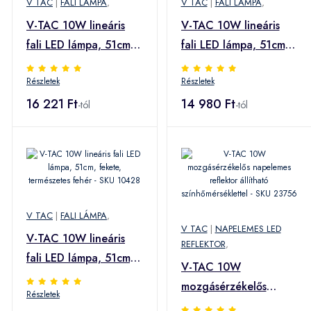
V TAC
|
FALI LÁMPA
,
V TAC
|
FALI LÁMPA
,
V-TAC 10W lineáris
V-TAC 10W lineáris
fali LED lámpa, 51cm,
fali LED lámpa, 51cm,
antracit, meleg fehér -
fekete, meleg fehér -
Részletek
Részletek
SKU 10429
SKU 10427
16 221 Ft
14 980 Ft
-tól
-tól
V TAC
|
FALI LÁMPA
,
V TAC
|
NAPELEMES LED
V-TAC 10W lineáris
REFLEKTOR
,
fali LED lámpa, 51cm,
V-TAC 10W
fekete, természetes
mozgásérzékelős
Részletek
fehér - SKU 10428
napelemes reflektor