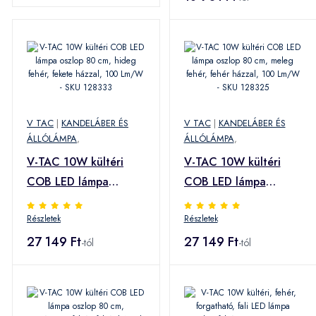
Lm/W - SKU 128323
Lm/W - SKU 128320
V TAC
|
KANDELÁBER ÉS
V TAC
|
KANDELÁBER ÉS
ÁLLÓLÁMPA
,
ÁLLÓLÁMPA
,
V-TAC 10W kültéri
V-TAC 10W kültéri
COB LED lámpa
COB LED lámpa
oszlop 80 cm, hideg
oszlop 80 cm, meleg
Részletek
Részletek
fehér, fekete házzal,
fehér, fehér házzal,
100 Lm/W - SKU
27 149 Ft
100 Lm/W - SKU
27 149 Ft
-tól
-tól
128333
128325