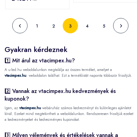
1
2
3
4
5
Gyakran kérdeznek
1️⃣ Mit árul az vtacimpex.hu?
A u-led.hu weboldalunkon megtalálja az összes terméket, amelyet a
vtacimpex.hu
. weboldalon találhat. Ezt a terméklistát naponta többször frissítjük.
2️⃣ Vannak az vtacimpex.hu kedvezmények és
kuponok?
Igen, az
vtacimpex.hu
webáruház számos kedvezményt és különleges ajánlatot
kínál. Ezeket mind megtekintheti a weboldalunkon. Rendszeresen frissítjük ezeket
a kedvezményeket és kedvezményes kuponokat.
3️⃣ Milyen vélemények és értékelések vannak a