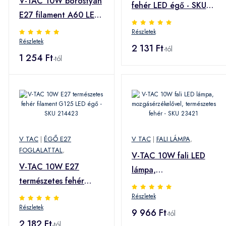
V-TAC 10W borostyán
fehér LED égő - SKU
E27 filament A60 LED
4278
égő, 2200K, 95 Lm/W
Részletek
Részletek
- SKU 217157
2 131 Ft
-tól
1 254 Ft
-tól
V TAC
|
ÉGŐ E27
V TAC
|
FALI LÁMPA
,
FOGLALATTAL
,
V-TAC 10W fali LED
V-TAC 10W E27
lámpa,
természetes fehér
mozgásérzékelővel,
filament G125 LED
Részletek
természetes fehér -
Részletek
égő - SKU 214423
SKU 23421
9 966 Ft
-tól
2 182 Ft
-tól