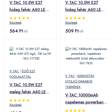
V-TAC 10.5W E27
V-TAC 10.5W E27
hideg fehér A60 LED
hideg fehér A60 LED
égő, 100 Lm/W - SKU
égő, 100 Lm/W - SKU
Részletek
Részletek
21179
217351
564 Ft
509 Ft
-tól
-tól
V TAC
|
ÉGŐ E27
V TAC
|
KIÁRUSÍTÁS
FOGLALATTAL
,
UTOLSÓ DARABOS
V-TAC 10.5W E27
TERMÉKEK
,
meleg fehér A60 LED
V-TAC 10000mAh
égő, 100 Lm/W - SKU
napelemes powerbank,
Részletek
217350
napelemes