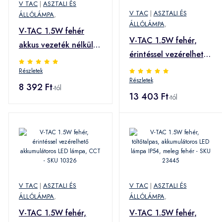
V TAC
|
ASZTALI ÉS
V TAC
|
ASZTALI ÉS
ÁLLÓLÁMPA
,
ÁLLÓLÁMPA
,
V-TAC 1.5W fehér
V-TAC 1.5W fehér,
akkus vezeték nélküli
érintéssel vezérelhető
LED lámpa, CCT - SKU
akkumulátoros LED
Részletek
10324
Részletek
lámpa, 2700K+5700K
8 392 Ft
-tól
- SKU 10449
13 403 Ft
-tól
V TAC
|
ASZTALI ÉS
V TAC
|
ASZTALI ÉS
ÁLLÓLÁMPA
,
ÁLLÓLÁMPA
,
V-TAC 1.5W fehér,
V-TAC 1.5W fehér,