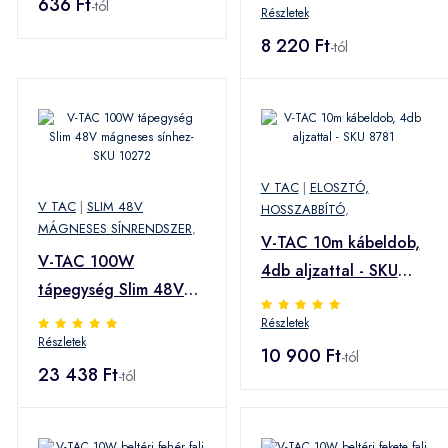
636 Ft
-tól
Részletek
telefontöltő külső
akkumulátor - SKU
8 220 Ft
-tól
7835
V TAC
|
ELOSZTÓ,
V TAC
|
SLIM 48V
HOSSZABBÍTÓ
,
MÁGNESES SÍNRENDSZER
,
V-TAC 10m kábeldob,
V-TAC 100W
4db aljzattal - SKU
tápegység Slim 48V
8781
mágneses sínhez- SKU
Részletek
Részletek
10272
10 900 Ft
-tól
23 438 Ft
-tól