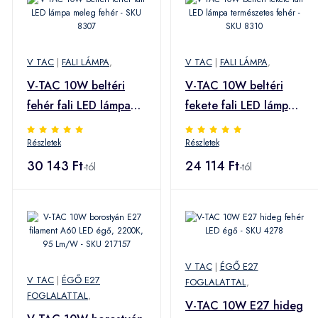
V TAC
|
FALI LÁMPA
,
V TAC
|
FALI LÁMPA
,
V-TAC 10W beltéri
V-TAC 10W beltéri
fehér fali LED lámpa
fekete fali LED lámpa
meleg fehér - SKU
természetes fehér -
Részletek
Részletek
8307
SKU 8310
30 143 Ft
24 114 Ft
-tól
-tól
V TAC
|
ÉGŐ E27
V TAC
|
ÉGŐ E27
FOGLALATTAL
,
FOGLALATTAL
,
V-TAC 10W E27 hideg