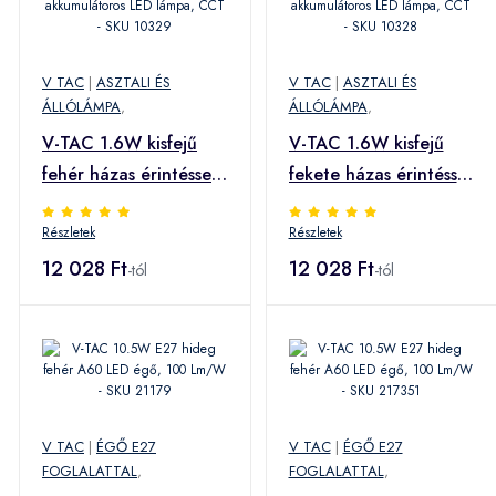
V TAC
|
ASZTALI ÉS
V TAC
|
ASZTALI ÉS
ÁLLÓLÁMPA
,
ÁLLÓLÁMPA
,
V-TAC 1.6W kisfejű
V-TAC 1.6W kisfejű
fehér házas érintéssel
fekete házas érintéssel
vezérelhető
vezérelhető
Részletek
Részletek
akkumulátoros LED
akkumulátoros LED
lámpa, CCT - SKU
12 028 Ft
lámpa, CCT - SKU
12 028 Ft
-tól
-tól
10329
10328
V TAC
|
ÉGŐ E27
V TAC
|
ÉGŐ E27
FOGLALATTAL
,
FOGLALATTAL
,