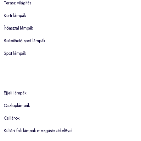
Terasz világítás
Kerti lámpák
Íróasztal lámpák
Beépíthető spot lámpák
Spot lámpák
Éjjeli lámpák
Oszloplámpák
Csillárok
Kültéri fali lámpák mozgásérzékelővel