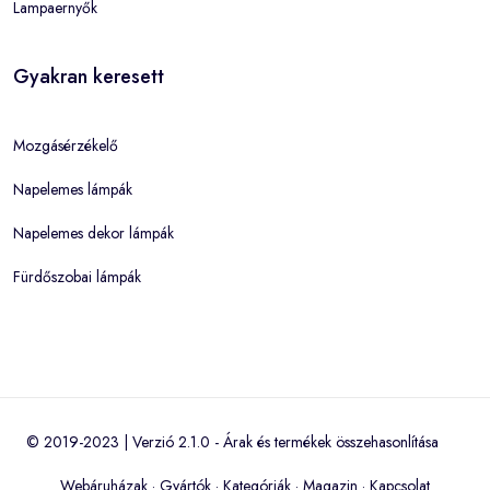
Lampaernyők
Gyakran keresett
Mozgásérzékelő
Napelemes lámpák
Napelemes dekor lámpák
Fürdőszobai lámpák
© 2019-2023 | Verzió 2.1.0 -
Árak és termékek összehasonlítása
Webáruházak
·
Gyártók
·
Kategóriák
·
Magazin
·
Kapcsolat