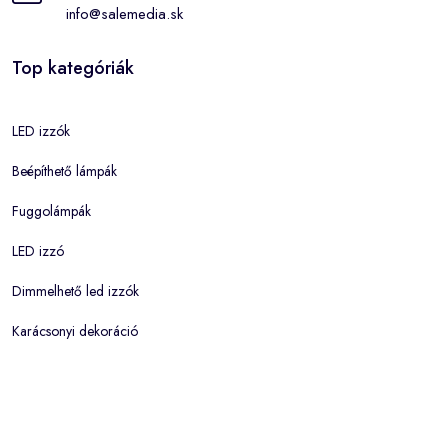
info@salemedia.sk
Top kategóriák
LED izzók
Beépíthető lámpák
Fuggolámpák
LED izzó
Dimmelhető led izzók
Karácsonyi dekoráció