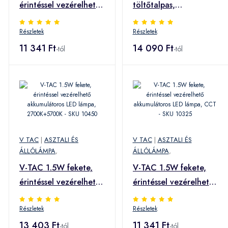
érintéssel vezérelhető
töltőtalpas,
akkumulátoros LED
akkumulátoros LED
Részletek
Részletek
lámpa, CCT - SKU
lámpa IP54, meleg
10326
11 341 Ft
fehér - SKU 23445
14 090 Ft
-tól
-tól
V TAC
|
ASZTALI ÉS
V TAC
|
ASZTALI ÉS
ÁLLÓLÁMPA
,
ÁLLÓLÁMPA
,
V-TAC 1.5W fekete,
V-TAC 1.5W fekete,
érintéssel vezérelhető
érintéssel vezérelhető
akkumulátoros LED
akkumulátoros LED
Részletek
Részletek
lámpa, 2700K+5700K
lámpa, CCT - SKU
- SKU 10450
13 403 Ft
10325
11 341 Ft
-tól
-tól