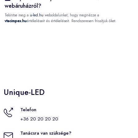
webáruházról?
Tekintse meg a
u-led.hu
weboldalunkat, hogy megnézze a
vtacimpex.hu
értékeléseit és értékeléseit. Rendszeresen frissítjük őket.
Unique-LED
Telefon
+36 20 20 20 20
Tanácsra van szüksége?