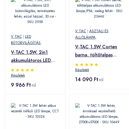
V TAC
|
ASZTALI ÉS
V TAC
|
LED
ÁLLÓLÁMPA
,
BÚTORVILÁGÍTÁS
,
V-TAC 1.5W Corten
V-TAC 1.5W, 2in1
barna, töltőtalpas
akkumulátoros LED
akkumulátoros LED
bútorvilágítás,
Részletek
lámpa,IP54, meleg
Részletek
természetes fehér,
fehér - SKU 23446
14 090 Ft
-tól
ezüst házzal, 30 cm -
9 966 Ft
-tól
SKU 2958