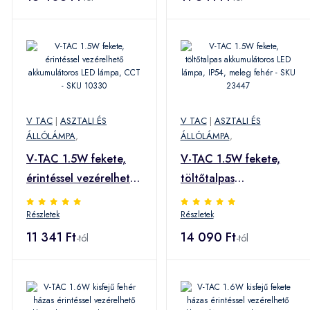
V TAC
|
ASZTALI ÉS
V TAC
|
ASZTALI ÉS
ÁLLÓLÁMPA
,
ÁLLÓLÁMPA
,
V-TAC 1.5W fekete,
V-TAC 1.5W fekete,
érintéssel vezérelhető
töltőtalpas
akkumulátoros LED
akkumulátoros LED
Részletek
Részletek
lámpa, CCT - SKU
lámpa, IP54, meleg
10330
11 341 Ft
fehér - SKU 23447
14 090 Ft
-tól
-tól