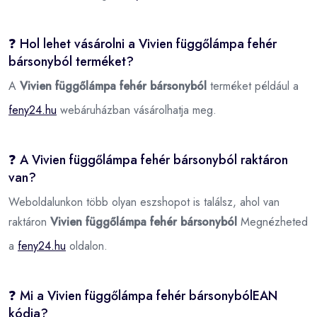
❓ Hol lehet vásárolni a Vivien függőlámpa fehér
bársonyból terméket?
A
Vivien függőlámpa fehér bársonyból
terméket például a
feny24.hu
webáruházban vásárolhatja meg.
❓ A Vivien függőlámpa fehér bársonyból raktáron
van?
Weboldalunkon több olyan eszshopot is találsz, ahol van
raktáron
Vivien függőlámpa fehér bársonyból
Megnézheted
a
feny24.hu
oldalon.
❓ Mi a Vivien függőlámpa fehér bársonybólEAN
kódja?