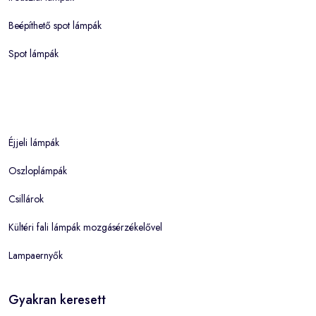
Beépíthető spot lámpák
Spot lámpák
Éjjeli lámpák
Oszloplámpák
Csillárok
Kültéri fali lámpák mozgásérzékelővel
Lampaernyők
Gyakran keresett