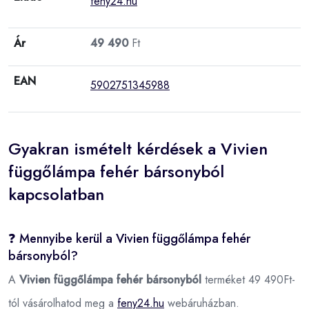
feny24.hu
Ár
49 490
Ft
EAN
5902751345988
Gyakran ismételt kérdések a Vivien
függőlámpa fehér bársonyból
kapcsolatban
❓ Mennyibe kerül a Vivien függőlámpa fehér
bársonyból?
A
Vivien függőlámpa fehér bársonyból
terméket 49 490Ft-
tól vásárolhatod meg a
feny24.hu
webáruházban.