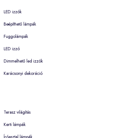
LED izzók
Beépíthető lámpák
Fuggolámpák
LED izzó
Dimmelhető led izzók
Karácsonyi dekoráció
Terasz világítás
Kerti lámpák
Íróasztal lámpák