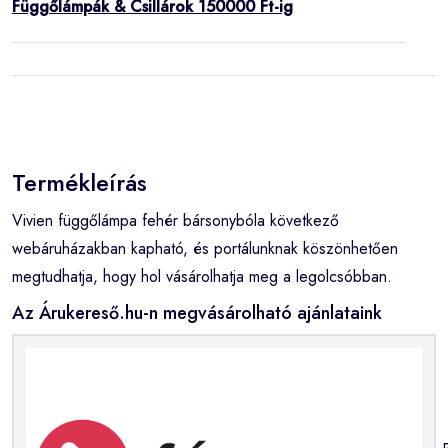
Függőlámpák & Csillárok 150000 Ft-ig
Termékleírás
Vivien függőlámpa fehér bársonybóla következő
webáruházakban kapható, és portálunknak köszönhetően
megtudhatja, hogy hol vásárolhatja meg a legolcsóbban.
Az Árukereső.hu-n megvásárolható ajánlataink