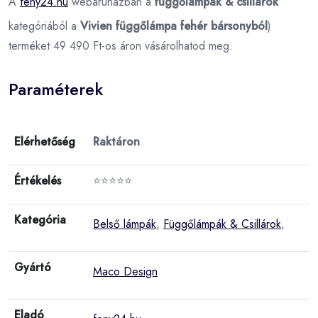
A
feny24.hu
webáruházban a
függőlámpák & csillárok
kategóriából a
Vivien függőlámpa fehér bársonyból
)
terméket 49 490 Ft-os áron vásárolhatod meg.
Paraméterek
Elérhetőség
Raktáron
Értékelés
⭐⭐⭐⭐⭐
Kategória
Belső lámpák
,
Függőlámpák & Csillárok
,
Gyártó
Maco Design
Eladó