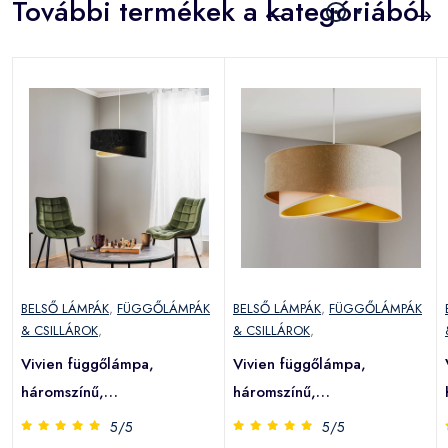
További termékek a kategóriából
BELSŐ LÁMPÁK
,
FÜGGŐLÁMPÁK
BELSŐ LÁMPÁK
,
FÜGGŐLÁMPÁK
& CSILLÁROK
,
& CSILLÁROK
,
Vivien függőlámpa,
Vivien függőlámpa,
háromszínű,
háromszínű,
fekete/fehér/arany
krém/fehér/arany
5/5
5/5