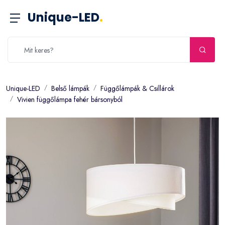
Unique-LED
.
Unique-LED
Belső lámpák
Függőlámpák & Csillárok
Vivien függőlámpa fehér bársonyból