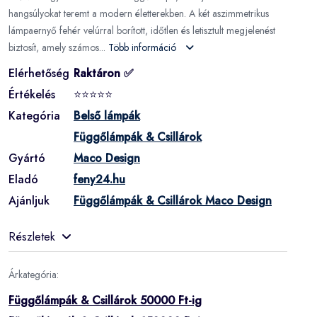
hangsúlyokat teremt a modern életterekben. A két aszimmetrikus
lámpaernyő fehér velúrral borított, időtlen és letisztult megjelenést
biztosít, amely számos...
Több információ
Elérhetőség
Raktáron ✅
Értékelés
⭐⭐⭐⭐⭐
Kategória
Belső lámpák
Függőlámpák & Csillárok
Gyártó
Maco Design
Eladó
feny24.hu
Ajánljuk
Függőlámpák & Csillárok Maco Design
Részletek
Árkategória:
Függőlámpák & Csillárok 50000 Ft-ig