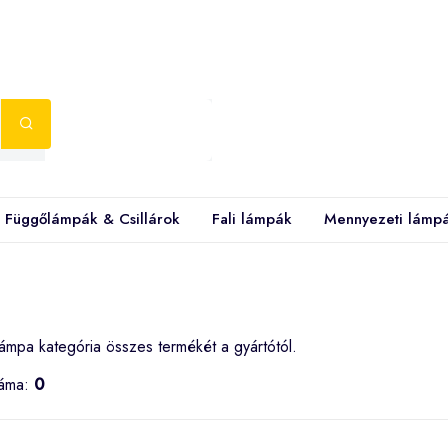
Függőlámpák & Csillárok
Fali lámpák
Mennyezeti lámp
 lámpa kategória összes termékét a gyártótól.
záma:
0