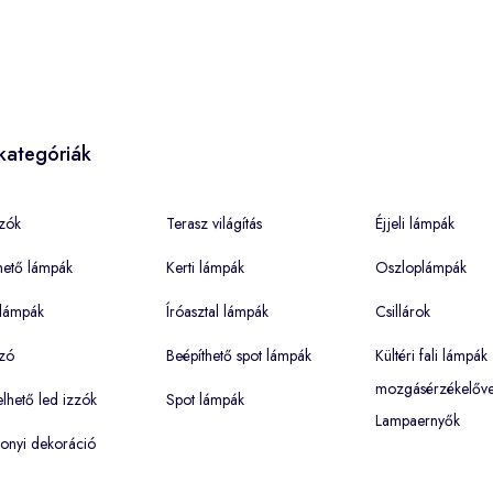
kategóriák
zók
Terasz világítás
Éjjeli lámpák
hető lámpák
Kerti lámpák
Oszloplámpák
lámpák
Íróasztal lámpák
Csillárok
zó
Beépíthető spot lámpák
Kültéri fali lámpák
mozgásérzékelőve
hető led izzók
Spot lámpák
Lampaernyők
onyi dekoráció