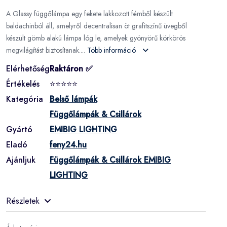
A Glassy függőlámpa egy fekete lakkozott fémből készült
baldachinból áll, amelyről decentralisan öt grafitszínű üvegből
készült gömb alakú lámpa lóg le, amelyek gyönyörű körkörös
megvilágítást biztosítanak....
Több információ
Elérhetőség
Raktáron ✅
Értékelés
⭐⭐⭐⭐⭐
Kategória
Belső lámpák
Függőlámpák & Csillárok
Gyártó
EMIBIG LIGHTING
Eladó
feny24.hu
Ajánljuk
Függőlámpák & Csillárok EMIBIG
LIGHTING
Részletek