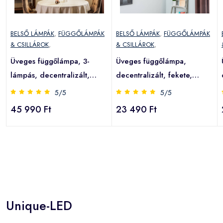
BELSŐ LÁMPÁK
,
FÜGGŐLÁMPÁK
BELSŐ LÁMPÁK
,
FÜGGŐLÁMPÁK
& CSILLÁROK
,
& CSILLÁROK
,
Üveges függőlámpa, 3-
Üveges függőlámpa,
lámpás, decentralizált,
decentralizált, fekete,
grafit/borostyán/világos
grafit, üveg, 14cm
5/5
5/5
45 990 Ft
23 490 Ft
Unique-LED