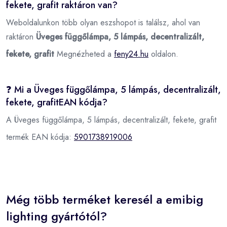
fekete, grafit raktáron van?
Weboldalunkon több olyan eszshopot is találsz, ahol van
raktáron
Üveges függőlámpa, 5 lámpás, decentralizált,
fekete, grafit
Megnézheted a
feny24.hu
oldalon.
❓ Mi a Üveges függőlámpa, 5 lámpás, decentralizált,
fekete, grafitEAN kódja?
A Üveges függőlámpa, 5 lámpás, decentralizált, fekete, grafit
termék EAN kódja:
5901738919006
Még több terméket keresél a emibig
lighting gyártótól?