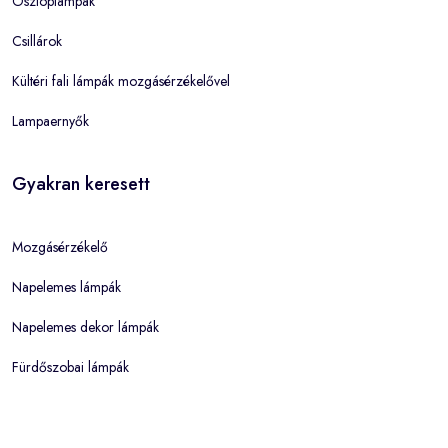
Oszloplámpák
Csillárok
Kültéri fali lámpák mozgásérzékelővel
Lampaernyők
Gyakran keresett
Mozgásérzékelő
Napelemes lámpák
Napelemes dekor lámpák
Fürdőszobai lámpák