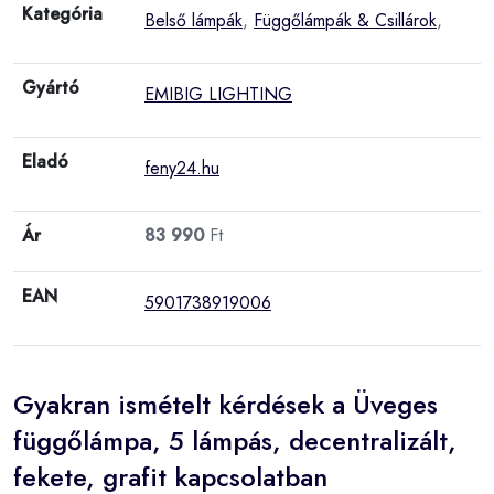
Kategória
Belső lámpák
,
Függőlámpák & Csillárok
,
Gyártó
EMIBIG LIGHTING
Eladó
feny24.hu
Ár
83 990
Ft
EAN
5901738919006
Gyakran ismételt kérdések a Üveges
függőlámpa, 5 lámpás, decentralizált,
fekete, grafit kapcsolatban