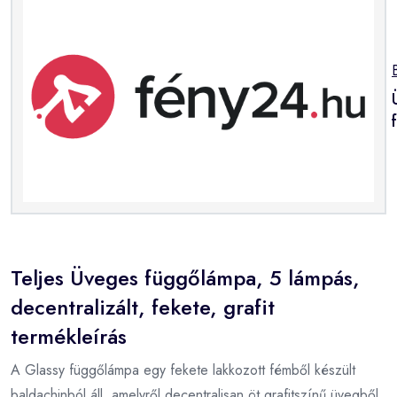
Teljes Üveges függőlámpa, 5 lámpás,
decentralizált, fekete, grafit
termékleírás
A Glassy függőlámpa egy fekete lakkozott fémből készült
baldachinból áll, amelyről decentralisan öt grafitszínű üvegből