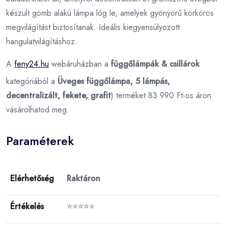
készült gömb alakú lámpa lóg le, amelyek gyönyörű körkörös
megvilágítást biztosítanak. Ideális kiegyensúlyozott
hangulatvilágításhoz.
A
feny24.hu
webáruházban a
függőlámpák & csillárok
kategóriából a
Üveges függőlámpa, 5 lámpás,
decentralizált, fekete, grafit
) terméket 83 990 Ft-os áron
vásárolhatod meg.
Paraméterek
Elérhetőség
Raktáron
Értékelés
⭐⭐⭐⭐⭐