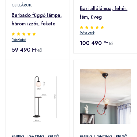
CSILLÁROK
,
Bari állólámpa, fehér,
Barbado függő lámpa,
fém, üveg
három izzós, fekete
Részletek
Részletek
100 490 Ft
-tól
59 490 Ft
-tól
EMIBIG LIGHTING
|
BELSŐ
EMIBIG LIGHTING
|
BELSŐ