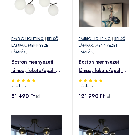
EMIBIG LIGHTING
|
BELSŐ
EMIBIG LIGHTING
|
BELSŐ
LÁMPÁK
,
MENNYEZETI
LÁMPÁK
,
MENNYEZETI
LÁMPÁK
,
LÁMPÁK
,
Boston mennyezeti
Boston mennyezeti
lámpa, fekete/opál, 4-
lámpa, fekete/opál, 6-
izzós
izzós
Részletek
Részletek
81 490 Ft
121 990 Ft
-tól
-tól