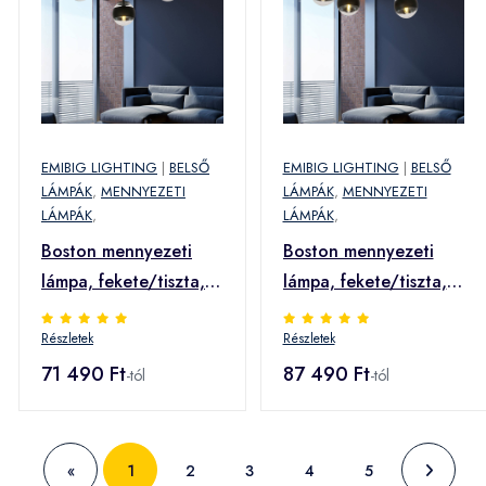
EMIBIG LIGHTING
|
BELSŐ
EMIBIG LIGHTING
|
BELSŐ
LÁMPÁK
,
MENNYEZETI
LÁMPÁK
,
MENNYEZETI
LÁMPÁK
,
LÁMPÁK
,
Boston mennyezeti
Boston mennyezeti
lámpa, fekete/tiszta,
lámpa, fekete/tiszta, 4
3-as lámpa
lámpa
Részletek
Részletek
71 490 Ft
87 490 Ft
-tól
-tól
«
1
2
3
4
5