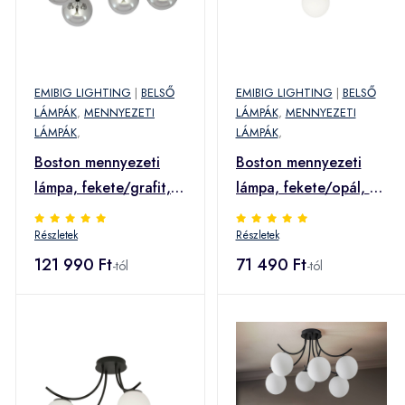
EMIBIG LIGHTING
|
BELSŐ
EMIBIG LIGHTING
|
BELSŐ
LÁMPÁK
,
MENNYEZETI
LÁMPÁK
,
MENNYEZETI
LÁMPÁK
,
LÁMPÁK
,
Boston mennyezeti
Boston mennyezeti
lámpa, fekete/grafit,
lámpa, fekete/opál, 3-
6-izzós
izzós
Részletek
Részletek
121 990 Ft
71 490 Ft
-tól
-tól