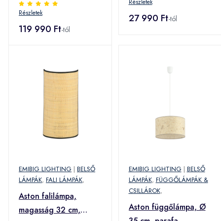
Részletek
Részletek
27 990 Ft
-tól
119 990 Ft
-tól
EMIBIG LIGHTING
|
BELSŐ
EMIBIG LIGHTING
|
BELSŐ
LÁMPÁK
,
FALI LÁMPÁK
,
LÁMPÁK
,
FÜGGŐLÁMPÁK &
CSILLÁROK
,
Aston falilámpa,
Aston függőlámpa, Ø
magasság 32 cm,
35 cm, parafa