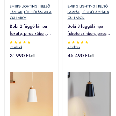
EMIBIG LIGHTING
|
BELSŐ
EMIBIG LIGHTING
|
BELSŐ
LÁMPÁK
,
FÜGGŐLÁMPÁK &
LÁMPÁK
,
FÜGGŐLÁMPÁK &
CSILLÁROK
,
CSILLÁROK
,
Bobi 2 függő lámpa
Bobi 3 függőlámpa
fekete, piros kábel, 2
fekete színben, piros
izzós
kábellel, 3 lámpával.
Részletek
Részletek
31 990 Ft
45 490 Ft
-tól
-tól