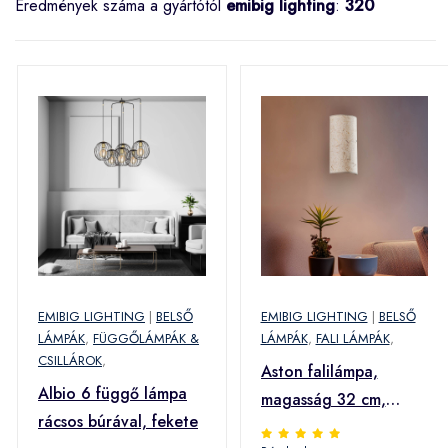
Eredmények száma a gyártótól
emibig lighting
:
320
EMIBIG LIGHTING
|
BELSŐ
EMIBIG LIGHTING
|
BELSŐ
LÁMPÁK
,
FÜGGŐLÁMPÁK &
LÁMPÁK
,
FALI LÁMPÁK
,
CSILLÁROK
,
Aston falilámpa,
Albio 6 függő lámpa
magasság 32 cm,
rácsos búrával, fekete
parafa megjelenés