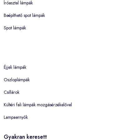
Íróasztal lámpák
Beépíthető spot lámpák
Spot lámpák
Éjjeli lámpák
Oszloplámpák
Csillárok
Kültéri fali lámpák mozgásérzékelővel
Lampaernyők
Gyakran keresett