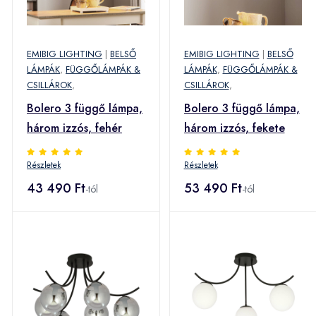
EMIBIG LIGHTING
|
BELSŐ
EMIBIG LIGHTING
|
BELSŐ
LÁMPÁK
,
FÜGGŐLÁMPÁK &
LÁMPÁK
,
FÜGGŐLÁMPÁK &
CSILLÁROK
,
CSILLÁROK
,
Bolero 3 függő lámpa,
Bolero 3 függő lámpa,
három izzós, fehér
három izzós, fekete
Részletek
Részletek
43 490 Ft
53 490 Ft
-tól
-tól