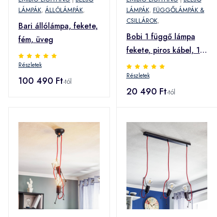
LÁMPÁK
,
ÁLLÓLÁMPÁK
,
LÁMPÁK
,
FÜGGŐLÁMPÁK &
CSILLÁROK
,
Bari állólámpa, fekete,
Bobi 1 függő lámpa
fém, üveg
fekete, piros kábel, 1
izzós
Részletek
Részletek
100 490 Ft
-tól
20 490 Ft
-tól