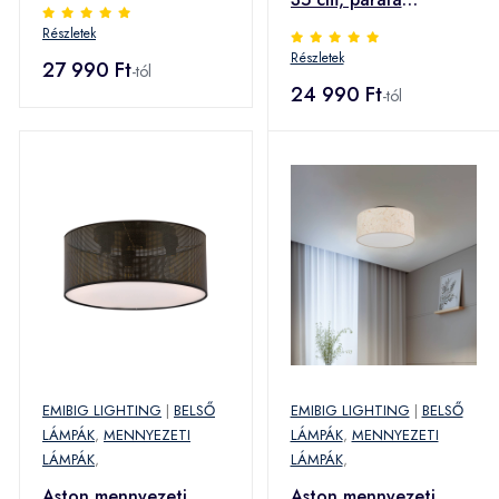
rattan megjelenés
megjelenés
Részletek
Részletek
27 990 Ft
-tól
24 990 Ft
-tól
EMIBIG LIGHTING
|
BELSŐ
EMIBIG LIGHTING
|
BELSŐ
LÁMPÁK
,
MENNYEZETI
LÁMPÁK
,
MENNYEZETI
LÁMPÁK
,
LÁMPÁK
,
Aston mennyezeti
Aston mennyezeti