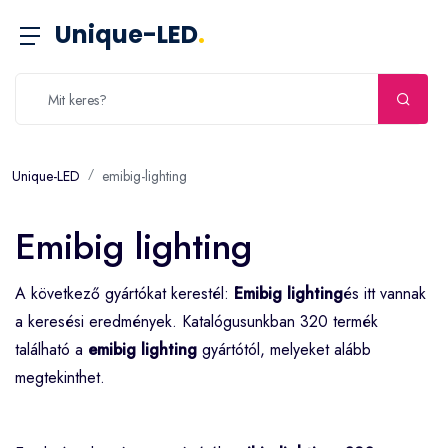
Unique-LED
.
Unique-LED
emibig-lighting
Emibig lighting
A következő gyártókat kerestél:
Emibig lighting
és itt vannak
a keresési eredmények. Katalógusunkban 320 termék
található a
emibig lighting
gyártótól, melyeket alább
megtekinthet.