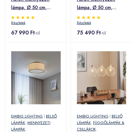
lámpa, Ø 50 cm,
lámpa, Ø 50 cm,
fekete/arany
parafa megjelenés
Részletek
Részletek
67 990 Ft
75 490 Ft
-tól
-tól
EMIBIG LIGHTING
|
BELSŐ
EMIBIG LIGHTING
|
BELSŐ
LÁMPÁK
,
MENNYEZETI
LÁMPÁK
,
FÜGGŐLÁMPÁK &
LÁMPÁK
,
CSILLÁROK
,