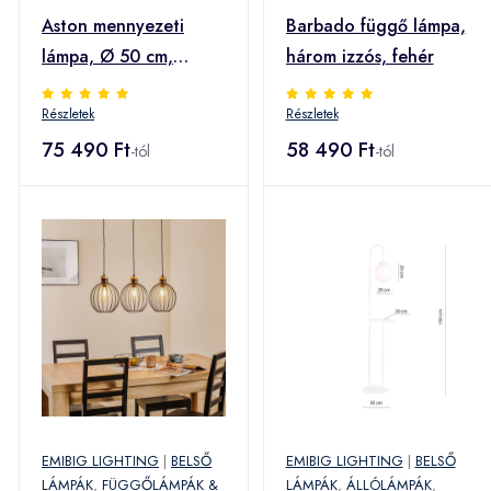
Aston mennyezeti
Barbado függő lámpa,
lámpa, Ø 50 cm,
három izzós, fehér
rattan megjelenés
Részletek
Részletek
75 490 Ft
58 490 Ft
-tól
-tól
EMIBIG LIGHTING
|
BELSŐ
EMIBIG LIGHTING
|
BELSŐ
LÁMPÁK
,
FÜGGŐLÁMPÁK &
LÁMPÁK
,
ÁLLÓLÁMPÁK
,