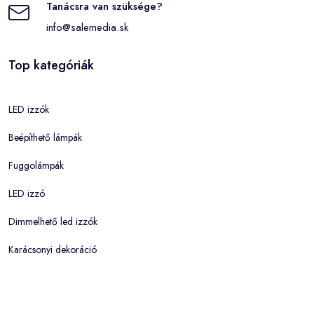
Tanácsra van szüksége?
info@salemedia.sk
Top kategóriák
LED izzók
Beépíthető lámpák
Fuggolámpák
LED izzó
Dimmelhető led izzók
Karácsonyi dekoráció