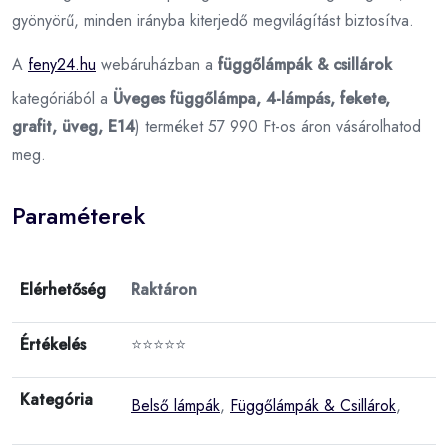
gyönyörű, minden irányba kiterjedő megvilágítást biztosítva.
A
feny24.hu
webáruházban a
függőlámpák & csillárok
kategóriából a
Üveges függőlámpa, 4-lámpás, fekete,
grafit, üveg, E14
) terméket 57 990 Ft-os áron vásárolhatod
meg.
Paraméterek
Elérhetőség
Raktáron
Értékelés
⭐⭐⭐⭐⭐
Kategória
Belső lámpák
,
Függőlámpák & Csillárok
,