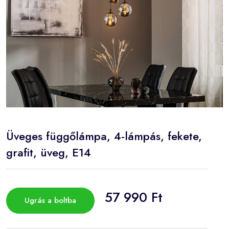
Üveges függőlámpa, 4-lámpás, fekete,
grafit, üveg, E14
57 990 Ft
Ugrás a boltba