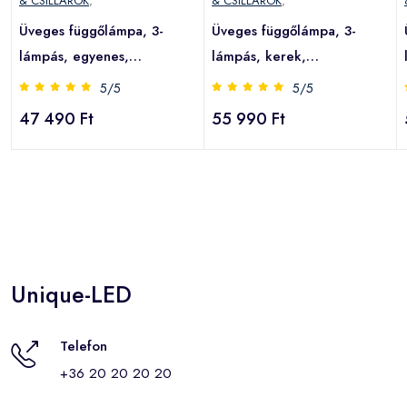
& CSILLÁROK
,
& CSILLÁROK
,
Üveges függőlámpa, 3-
Üveges függőlámpa, 3-
lámpás, egyenes,
lámpás, kerek,
grafit/borostyán/üveg,
grafit/borostyán/üveg,
5/5
5/5
átlátszó, üveg
átlátszó, üveg
47 490 Ft
55 990 Ft
Unique-LED
Telefon
+36 20 20 20 20