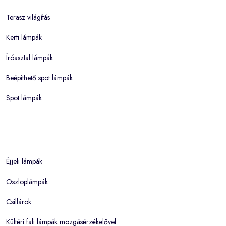
Terasz világítás
Kerti lámpák
Íróasztal lámpák
Beépíthető spot lámpák
Spot lámpák
Éjjeli lámpák
Oszloplámpák
Csillárok
Kültéri fali lámpák mozgásérzékelővel