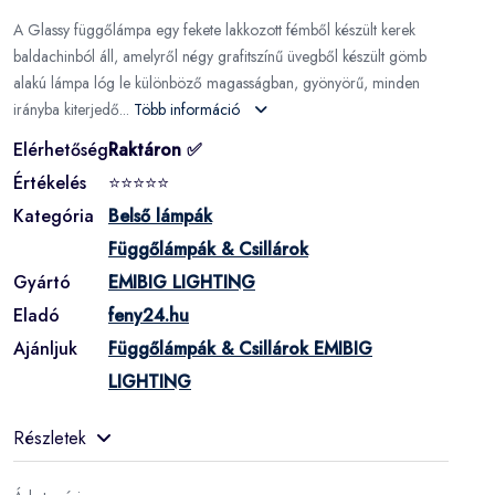
A Glassy függőlámpa egy fekete lakkozott fémből készült kerek
baldachinból áll, amelyről négy grafitszínű üvegből készült gömb
alakú lámpa lóg le különböző magasságban, gyönyörű, minden
irányba kiterjedő...
Több információ
Elérhetőség
Raktáron ✅
Értékelés
⭐⭐⭐⭐⭐
Kategória
Belső lámpák
Függőlámpák & Csillárok
Gyártó
EMIBIG LIGHTING
Eladó
feny24.hu
Ajánljuk
Függőlámpák & Csillárok EMIBIG
LIGHTING
Részletek