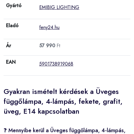
Gyártó
EMIBIG LIGHTING
Eladó
feny24.hu
Ár
57 990
Ft
EAN
5901738919068
Gyakran ismételt kérdések a Üveges
függőlámpa, 4-lámpás, fekete, grafit,
üveg, E14 kapcsolatban
❓ Mennyibe kerül a Üveges függőlámpa, 4-lámpás,