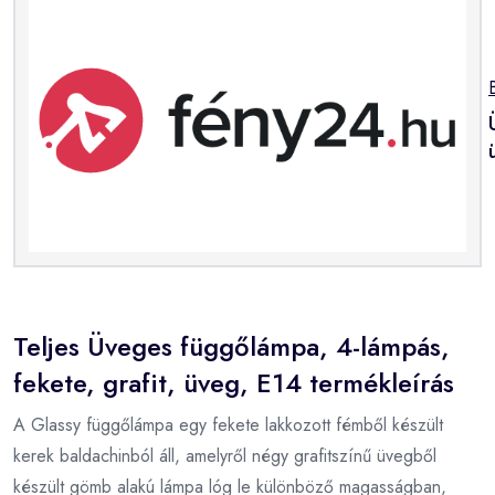
Teljes Üveges függőlámpa, 4-lámpás,
fekete, grafit, üveg, E14 termékleírás
A Glassy függőlámpa egy fekete lakkozott fémből készült
kerek baldachinból áll, amelyről négy grafitszínű üvegből
készült gömb alakú lámpa lóg le különböző magasságban,