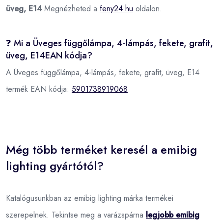
üveg, E14
Megnézheted a
feny24.hu
oldalon.
❓ Mi a Üveges függőlámpa, 4-lámpás, fekete, grafit,
üveg, E14EAN kódja?
A Üveges függőlámpa, 4-lámpás, fekete, grafit, üveg, E14
termék EAN kódja:
5901738919068
Még több terméket keresél a emibig
lighting gyártótól?
Katalógusunkban az emibig lighting márka termékei
szerepelnek. Tekintse meg a varázspárna
legjobb emibig