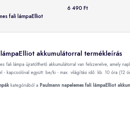
6 490 Ft
es fali lámpaElliot
 lámpaElliot akkumulátorral termékleírás
 fali lámpa újratölthető akkumulátorral van felszerelve, amely nap
l - kapcsolóval együtt: be/ki - max. világítási idő: kb. 10 óra (12 ór
ámpák
kategóriából a
Paulmann napelemes fali lámpaElliot akkum