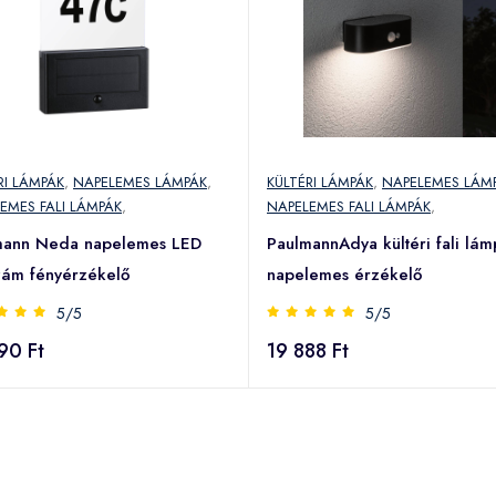
RI LÁMPÁK
,
NAPELEMES LÁMPÁK
,
KÜLTÉRI LÁMPÁK
,
NAPELEMES LÁM
EMES FALI LÁMPÁK
,
NAPELEMES FALI LÁMPÁK
,
mann Neda napelemes LED
PaulmannAdya kültéri fali lám
zám fényérzékelő
napelemes érzékelő
5/5
5/5
90 Ft
19 888 Ft