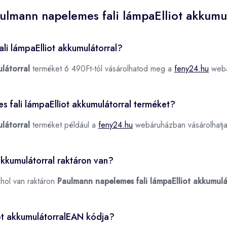
ulmann napelemes fali lámpaElliot akkumu
li lámpaElliot akkumulátorral?
látorral
terméket 6 490Ft-tól vásárolhatod meg a
feny24.hu
webá
s fali lámpaElliot akkumulátorral terméket?
látorral
terméket például a
feny24.hu
webáruházban vásárolhatj
akkumulátorral raktáron van?
ahol van raktáron
Paulmann napelemes fali lámpaElliot akkumulá
iot akkumulátorralEAN kódja?