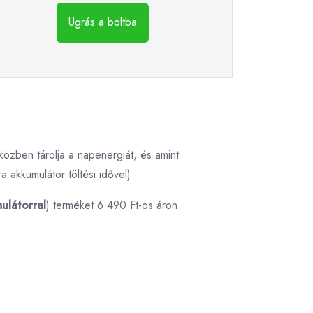
Ugrás a boltba
közben tárolja a napenergiát, és amint
a akkumulátor töltési idővel)
ulátorral
) terméket 6 490 Ft-os áron