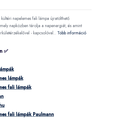
ültéri napelemes fali lámpa újratölthető
amely napközben tárolja a napenergiát, és amint
ürkületérzékelővel - kapcsolóval...
Több információ
on ✅
 lámpák
mes lámpák
es fali lámpák
nn
hu
es fali lámpák Paulmann