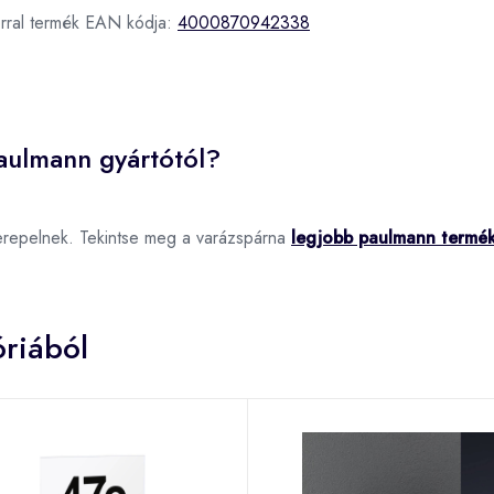
orral termék EAN kódja:
4000870942338
aulmann gyártótól?
erepelnek. Tekintse meg a varázspárna
legjobb paulmann termé
riából