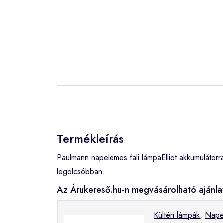
Termékleírás
Paulmann napelemes fali lámpaElliot akkumulátor
legolcsóbban.
Az Árukereső.hu-n megvásárolható ajánla
Kültéri lámpák
,
Nape