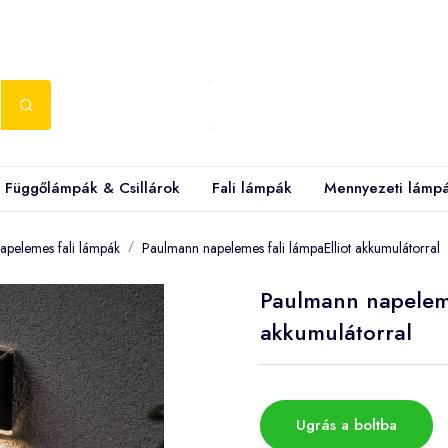
Függőlámpák & Csillárok
Fali lámpák
Mennyezeti lámp
apelemes fali lámpák
Paulmann napelemes fali lámpaElliot akkumulátorral
Paulmann napeleme
akkumulátorral
Ugrás a boltba