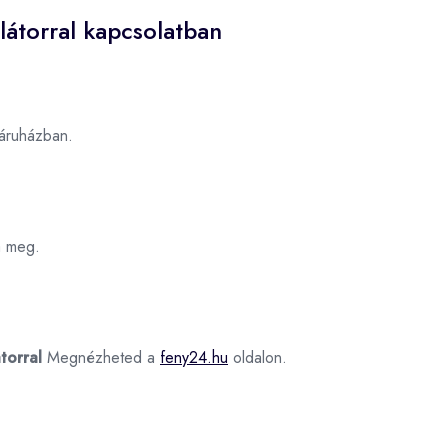
látorral kapcsolatban
ruházban.
a meg.
torral
Megnézheted a
feny24.hu
oldalon.