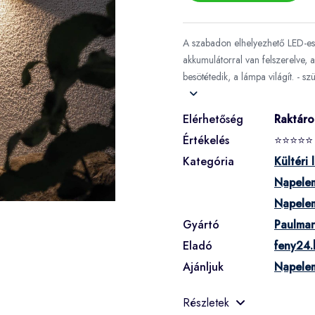
A szabadon elhelyezhető LED-es k
akkumulátorral van felszerelve, 
besötétedik, a lámpa világít. - sz
Elérhetőség
Raktár
Értékelés
⭐⭐⭐⭐⭐
Kategória
Kültéri
Napele
Napelem
Gyártó
Paulma
Eladó
feny24.
Ajánljuk
Napelem
Részletek