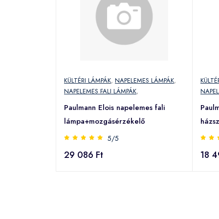
KÜLTÉRI LÁMPÁK
,
NAPELEMES LÁMPÁK
,
KÜLTÉ
NAPELEMES FALI LÁMPÁK
,
NAPEL
Paulmann Elois napelemes fali
Paul
lámpa+mozgásérzékelő
házs
5/5
29 086 Ft
18 4