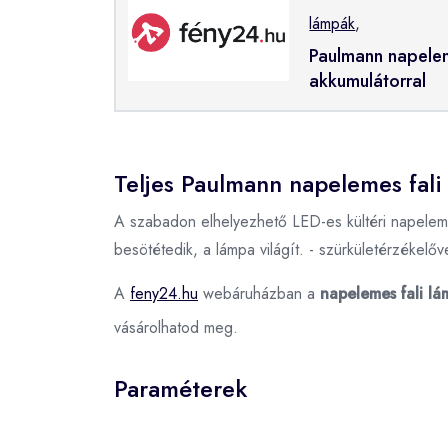
lámpák
,
Paulmann napelem
akkumulátorral
Teljes Paulmann napelemes fali
A szabadon elhelyezhető LED-es kültéri napelemes
besötétedik, a lámpa világít. - szürkületérzékelőve
A
feny24.hu
webáruházban a
napelemes fali l
vásárolhatod meg.
Paraméterek