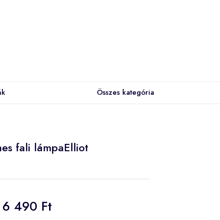
ák
Összes kategória
s fali lámpaElliot
6 490 Ft