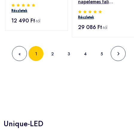
napelemes fali
szögl., szatén
lámpa+mozgásérzékelő
Részletek
Részletek
12 490 Ft
-tól
29 086 Ft
-tól
«
1
2
3
4
5
Unique-LED