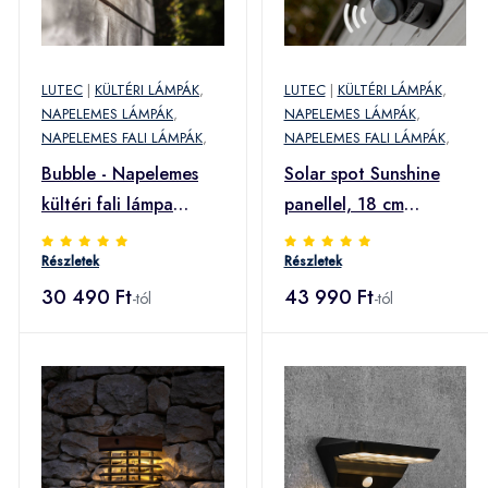
LUTEC
|
KÜLTÉRI LÁMPÁK
,
LUTEC
|
KÜLTÉRI LÁMPÁK
,
NAPELEMES LÁMPÁK
,
NAPELEMES LÁMPÁK
,
NAPELEMES FALI LÁMPÁK
,
NAPELEMES FALI LÁMPÁK
,
Bubble - Napelemes
Solar spot Sunshine
kültéri fali lámpa
panellel, 18 cm
érzékelővel
érzékelő 7 W
Részletek
Részletek
30 490 Ft
43 990 Ft
-tól
-tól