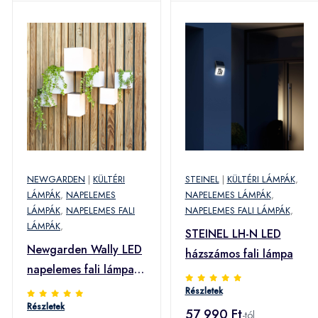
NEWGARDEN
|
KÜLTÉRI
STEINEL
|
KÜLTÉRI LÁMPÁK
,
LÁMPÁK
,
NAPELEMES
NAPELEMES LÁMPÁK
,
LÁMPÁK
,
NAPELEMES FALI
NAPELEMES FALI LÁMPÁK
,
LÁMPÁK
,
STEINEL LH-N LED
Newgarden Wally LED
házszámos fali lámpa
napelemes fali lámpa,
12x18 cm
Részletek
Részletek
57 990 Ft
-tól