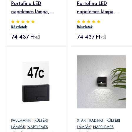
Portofino LED
Portofino LED
napelemes lámpa,
napelemes lámpa,
fal/asztal, fekete
fal/asztal, fehér
Részletek
Részletek
74 437 Ft
74 437 Ft
-tól
-tól
PAULMANN
|
KÜLTÉRI
STAR TRADING
|
KÜLTÉRI
LÁMPÁK
,
NAPELEMES
LÁMPÁK
,
NAPELEMES