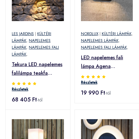
LES JARDINS
|
KÜLTÉRI
NORDLUX
|
KÜLTÉRI LÁMPÁK
,
LÁMPÁK
,
NAPELEMES
NAPELEMES LÁMPÁK
,
LÁMPÁK
,
NAPELEMES FALI
NAPELEMES FALI LÁMPÁK
,
LÁMPÁK
,
LED napelemes fali
Tekura LED napelemes
lámpa Agena
falilámpa teakfa
mozgásérzékelővel
színben
Részletek
Részletek
19 990 Ft
-tól
68 405 Ft
-tól