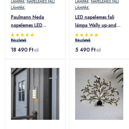
LÁMPÁK
,
NAPELEMES FALI
LÁMPÁK
,
NAPELEMES FALI
LÁMPÁK
,
LÁMPÁK
,
Paulmann Neda
LED napelemes fali
napelemes LED
lámpa Wally up-and
házszám fényérzékelő
downlight
Részletek
Részletek
18 490 Ft
5 490 Ft
-tól
-tól