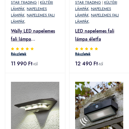
STAR TRADING
|
KÜLTÉRI
STAR TRADING
|
KÜLTÉRI
LÁMPÁK
,
NAPELEMES
LÁMPÁK
,
NAPELEMES
LÁMPÁK
,
NAPELEMES FALI
LÁMPÁK
,
NAPELEMES FALI
LÁMPÁK
,
LÁMPÁK
,
Wally LED napelemes
LED napelemes fali
fali lámpa
lámpa életfa
mozgásérzékelővel
Részletek
Részletek
11 990 Ft
12 490 Ft
-tól
-tól