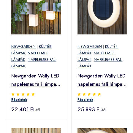
NEWGARDEN
|
KÜLTÉRI
NEWGARDEN
|
KÜLTÉRI
LÁMPÁK
,
NAPELEMES
LÁMPÁK
,
NAPELEMES
LÁMPÁK
,
NAPELEMES FALI
LÁMPÁK
,
NAPELEMES FALI
LÁMPÁK
,
LÁMPÁK
,
Newgarden Wally LED
Newgarden Wally LED
napelemes fali lámpa,
napelemes fali lámpa,
18x18 cm
Ø 39 cm
Részletek
Részletek
22 401 Ft
25 893 Ft
-tól
-tól