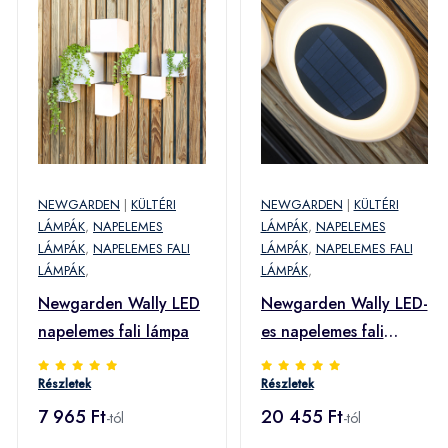
NEWGARDEN
|
KÜLTÉRI
NEWGARDEN
|
KÜLTÉRI
LÁMPÁK
,
NAPELEMES
LÁMPÁK
,
NAPELEMES
LÁMPÁK
,
NAPELEMES FALI
LÁMPÁK
,
NAPELEMES FALI
LÁMPÁK
,
LÁMPÁK
,
Newgarden Wally LED
Newgarden Wally LED-
napelemes fali lámpa
es napelemes fali
lámpa, Ø 27 cm
Részletek
Részletek
7 965 Ft
20 455 Ft
-tól
-tól