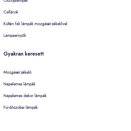
Oszloplámpák
Csillárok
Kültéri fali lámpák mozgásérzékelővel
Lampaernyők
Gyakran keresett
Mozgásérzékelő
Napelemes lámpák
Napelemes dekor lámpák
Fürdőszobai lámpák