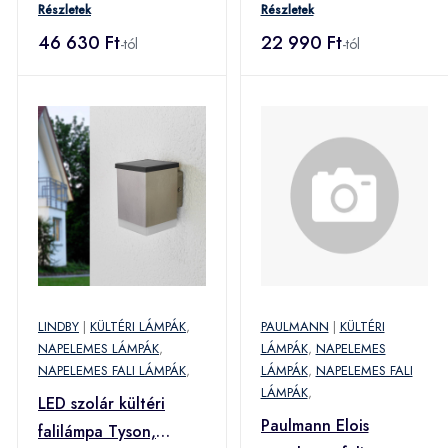
Részletek
Részletek
46 630 Ft
22 990 Ft
-tól
-tól
LINDBY
|
KÜLTÉRI LÁMPÁK
,
PAULMANN
|
KÜLTÉRI
NAPELEMES LÁMPÁK
,
LÁMPÁK
,
NAPELEMES
NAPELEMES FALI LÁMPÁK
,
LÁMPÁK
,
NAPELEMES FALI
LÁMPÁK
,
LED szolár kültéri
Paulmann Elois
falilámpa Tyson,