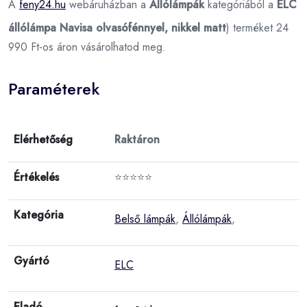
A
feny24.hu
webáruházban a
Állólámpák
kategóriából a
ELC
állólámpa Navisa olvasófénnyel, nikkel matt
) terméket 24
990 Ft-os áron vásárolhatod meg.
Paraméterek
Elérhetőség
Raktáron
Értékelés
⭐⭐⭐⭐⭐
Kategória
Belső lámpák
,
Állólámpák
,
Gyártó
ELC
Eladó