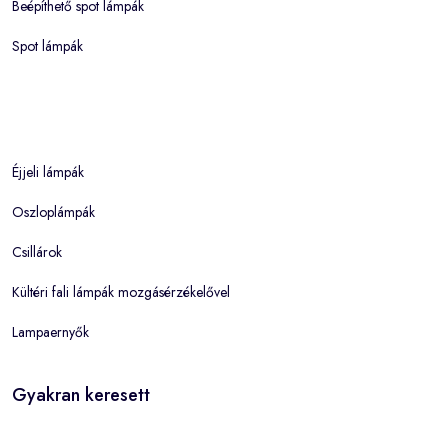
Beépíthető spot lámpák
Spot lámpák
Éjjeli lámpák
Oszloplámpák
Csillárok
Kültéri fali lámpák mozgásérzékelővel
Lampaernyők
Gyakran keresett