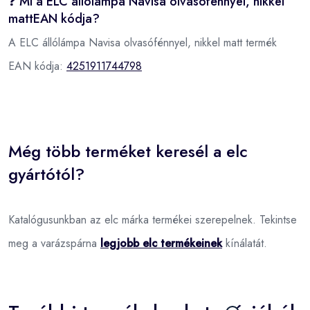
❓ Mi a ELC állólámpa Navisa olvasófénnyel, nikkel
mattEAN kódja?
A ELC állólámpa Navisa olvasófénnyel, nikkel matt termék
EAN kódja:
4251911744798
Még több terméket keresél a elc
gyártótól?
Katalógusunkban az elc márka termékei szerepelnek. Tekintse
meg a varázspárna
legjobb elc termékeinek
kínálatát.