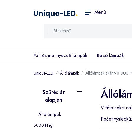
Unique-LED
.
Menü
Fali és mennyezeti lámpák
Belső lámpák
Unique-LED
Állólámpák
Állólámpák akár 90 000 Ft
Állólá
Szűrés ár
alapján
V této sekci na
Állólámpák
Počet výsledků
5000 Ft-ig