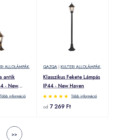
ERI ALLOLÁMPÁK
,
QAZQA
|
KULTERI ALLOLÁMPÁK
,
a antik
Klasszikus Fekete Lámpás
44 - New
IP44 - New Haven
Több információ
Több információ
7 269 Ft
od
>>