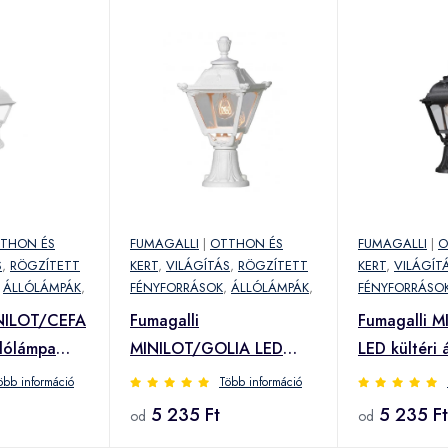
THON ÉS
FUMAGALLI
|
OTTHON ÉS
FUMAGALLI
|
O
S
,
RÖGZÍTETT
KERT
,
VILÁGÍTÁS
,
RÖGZÍTETT
KERT
,
VILÁGÍT
,
ÁLLÓLÁMPÁK
,
FÉNYFORRÁSOK
,
ÁLLÓLÁMPÁK
,
FÉNYFORRÁSO
INILOT/CEFA
Fumagalli
Fumagalli 
llólámpa
MINILOT/GOLIA LED
LED kültéri 
kültéri állólámpa fehér
fekete
öbb információ
Több információ
0.WXE27)
(Q23.111.000.WXE27)
(U23.111.00
5 235 Ft
5 235 Ft
od
od
0.WXE27)
(Q23.111.000.WXE27)
(U23.111.00