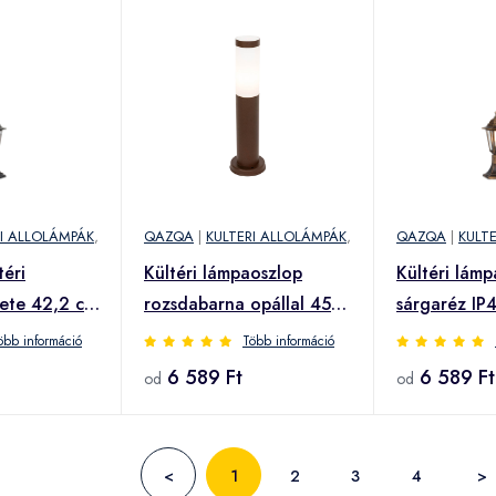
RI ALLOLÁMPÁK
,
QAZQA
|
KULTERI ALLOLÁMPÁK
,
QAZQA
|
KULT
téri
Kültéri lámpaoszlop
Kültéri lámp
kete 42,2 cm
rozsdabarna opállal 45
sárgaréz IP
Haven
cm IP44 - Rox
Haven
öbb információ
Több információ
6 589 Ft
6 589 Ft
od
od
<
1
2
3
4
>