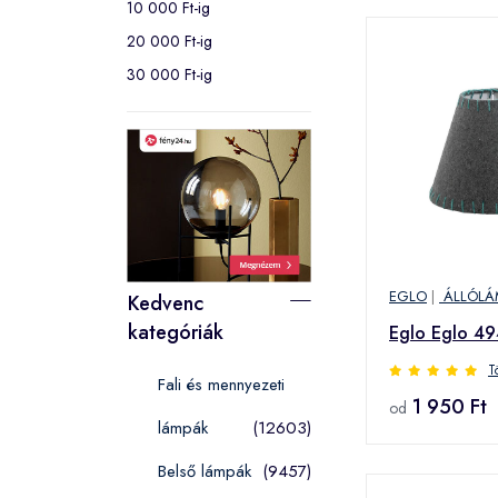
10 000 Ft-ig
20 000 Ft-ig
30 000 Ft-ig
EGLO
|
ÁLLÓLÁ
Kedvenc
kategóriák
Eglo Eglo 4
T
Fali és mennyezeti
1 950 Ft
od
lámpák
(12603)
Belső lámpák
(9457)