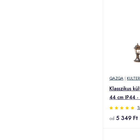
QAZQA
|
KULTE
Klasszikus kül
44 cm IP44 -
T
5 349 Ft
od