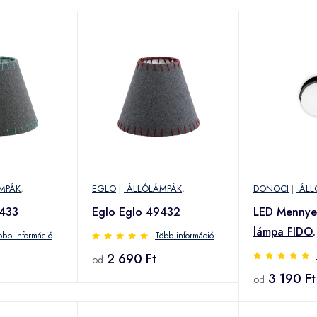
MPÁK
,
EGLO
|
ÁLLÓLÁMPÁK
,
DONOCI
|
ÁLL
9433
Eglo Eglo 49432
LED Mennyez
lámpa FIDO
öbb információ
Több információ
LED/12W/2
2 690 Ft
od
3 190 Ft
od