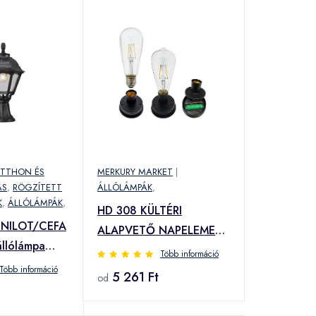
TTHON ÉS
MERKURY MARKET
|
ÁS
,
RÖGZÍTETT
ÁLLÓLÁMPÁK
,
K
,
ÁLLÓLÁMPÁK
,
HD 308 KÜLTÉRI
MINILOT/CEFA
ALAPVETŐ NAPELEMES
állólámpa
VILÁGÍTÁS MOLLY
Több információ
Több információ
5 261 Ft
od
0.AXE27)
0.AXE27)