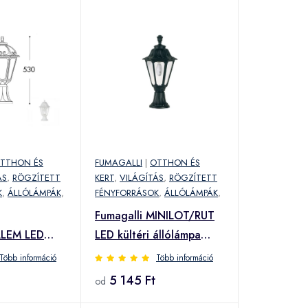
TTHON ÉS
FUMAGALLI
|
OTTHON ÉS
ÁS
,
RÖGZÍTETT
KERT
,
VILÁGÍTÁS
,
RÖGZÍTETT
K
,
ÁLLÓLÁMPÁK
,
FÉNYFORRÁSOK
,
ÁLLÓLÁMPÁK
,
Fumagalli MINILOT/RUT
ALEM LED
LED kültéri állólámpa
lámpa fehér
fekete
Több információ
Több információ
00.WXE27)
(E26.111.000.AXE27)
5 145 Ft
od
00.WXE27)
(E26.111.000.AXE27)