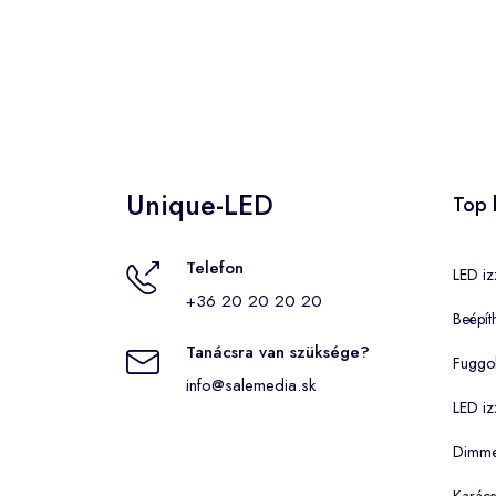
Unique-LED
Top 
Telefon
LED iz
+36 20 20 20 20
Beépít
Tanácsra van szüksége?
Fuggo
info@salemedia.sk
LED iz
Dimmel
Karács