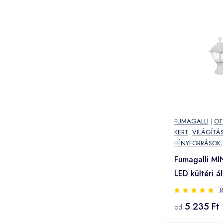
FUMAGALLI
|
OT
KERT
,
VILÁGÍTÁ
FÉNYFORRÁSOK
Fumagalli M
LED kültéri á
fehér
T
(U23.111.00
5 235 Ft
od
(U23.111.00