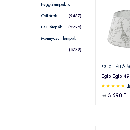
Függőlámpák &
Csillárok
(9457)
Fali lámpák
(5995)
Mennyezeti lámpák
(5779)
EGLO
|
ÁLLÓLÁ
Eglo Eglo 4
T
3 690 Ft
od