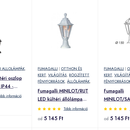
RI ALLOLÁMPÁK
,
FUMAGALLI
|
OTTHON ÉS
FUMAGALLI
|
O
KERT
,
VILÁGÍTÁS
,
RÖGZÍTETT
KERT
,
VILÁGÍT
téri oszlop
FÉNYFORRÁSOK
,
ÁLLÓLÁMPÁK
,
FÉNYFORRÁSO
 IP44 -
Fumagalli MINILOT/RUT
Fumagalli
öbb információ
LED kültéri állólámpa
MINILOT/S
fehér
kültéri álló
Több információ
(E26.111.000.WXE27)
(K26.111.0
5 145 Ft
5 145 Ft
od
od
(E26.111.000.WXE27)
(K26.111.0