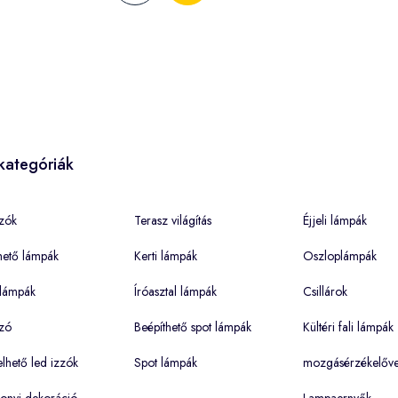
kategóriák
zók
Terasz világítás
Éjjeli lámpák
hető lámpák
Kerti lámpák
Oszloplámpák
lámpák
Íróasztal lámpák
Csillárok
zó
Beépíthető spot lámpák
Kültéri fali lámpák
hető led izzók
Spot lámpák
mozgásérzékelőve
onyi dekoráció
Lampaernyők