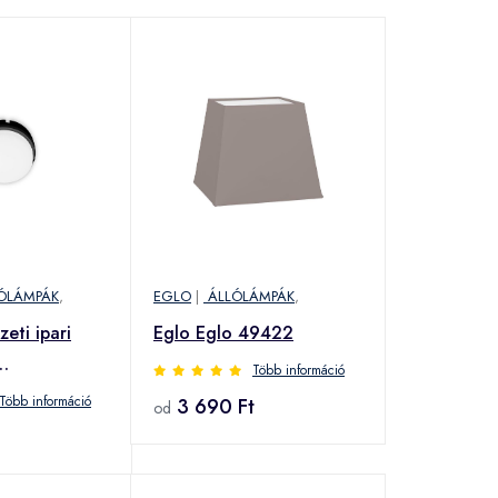
ÓLÁMPÁK
,
EGLO
|
ÁLLÓLÁMPÁK
,
eti ipari
Eglo Eglo 49422
Több információ
30V IP65
Több információ
3 690 Ft
od