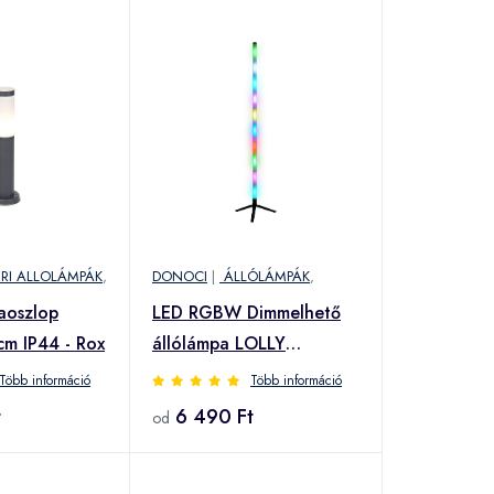
ERI ALLOLÁMPÁK
,
DONOCI
|
ÁLLÓLÁMPÁK
,
paoszlop
LED RGBW Dimmelhető
cm IP44 - Rox
állólámpa LOLLY
LED/5W/230V +
Több információ
Több információ
távirányítás
t
6 490 Ft
od