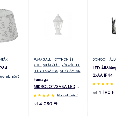
MPÁK
,
FUMAGALLI
|
OTTHON ÉS
DONOCI
|
ÁLL
KERT
,
VILÁGÍTÁS
,
RÖGZÍTETT
9964
LED Állólá
FÉNYFORRÁSOK
,
ÁLLÓLÁMPÁK
,
2xAA IP44
öbb információ
Fumagalli
MIKROLOT/SABA LED
4 190 Ft
od
kültéri állólámpa fehér
Több információ
(K22.110.000.WXE27)
4 080 Ft
od
(K22.110.000.WXE27)