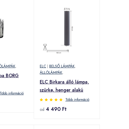
ÓLÁMPÁK
,
ELC
|
BELSŐ LÁMPÁK
,
ÁLLÓLÁMPÁK
,
mpa BORG
ELC Birkara álló lámpa,
szürke, henger alakú
Több információ
Több információ
4 490 Ft
od