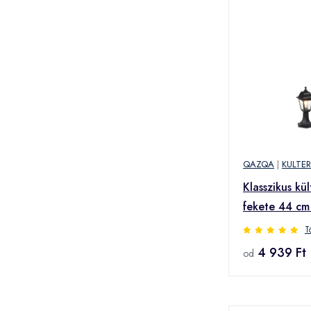
QAZQA
|
KULTE
Klasszikus kül
fekete 44 cm
Capital
T
4 939 Ft
od