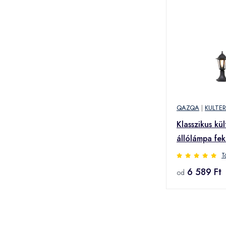
QAZQA
|
KULTE
Klasszikus kül
állólámpa fe
IP44 - New 
T
6 589 Ft
od