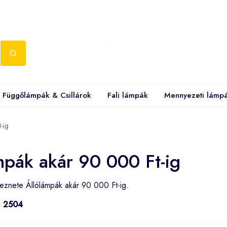
Függőlámpák & Csillárok
Fali lámpák
Mennyezeti lámp
-ig
mpák akár 90 000 Ft-ig
leznete Állólámpák akár 90 000 Ft-ig.
:
2504