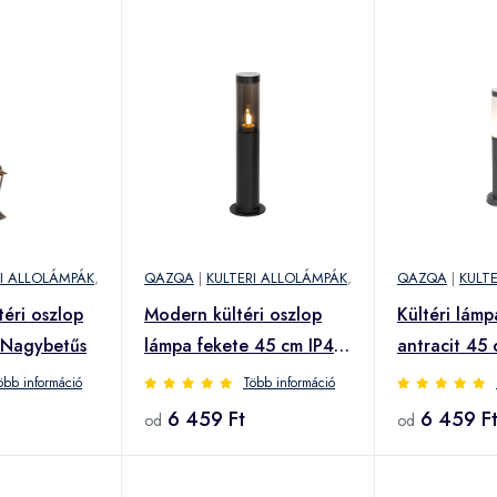
RI ALLOLÁMPÁK
,
QAZQA
|
KULTERI ALLOLÁMPÁK
,
QAZQA
|
KULT
téri oszlop
Modern kültéri oszlop
Kültéri lám
 Nagybetűs
lámpa fekete 45 cm IP44
antracit 45 
- Rox
öbb információ
Több információ
6 459 Ft
6 459 F
od
od