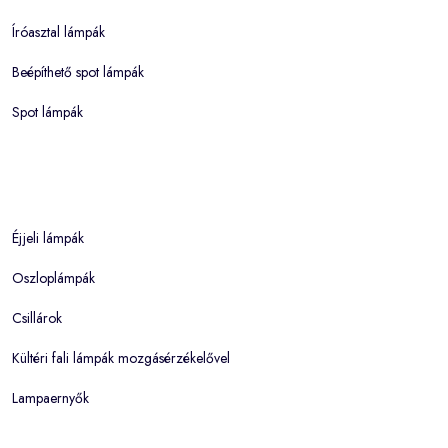
Íróasztal lámpák
Beépíthető spot lámpák
Spot lámpák
Éjjeli lámpák
Oszloplámpák
Csillárok
Kültéri fali lámpák mozgásérzékelővel
Lampaernyők