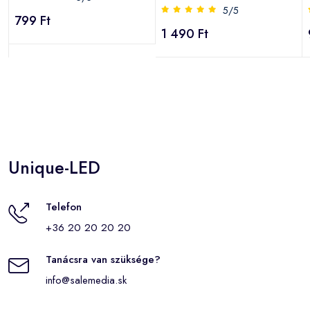
s
lépcsővilágítás, EZÜST IP44
5/5
799 Ft
1 490 Ft
Unique-LED
Telefon
+36 20 20 20 20
Tanácsra van szüksége?
info@salemedia.sk