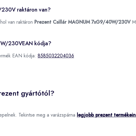
230V raktáron van?
ahol van raktáron
Prezent Csillár MAGNUM 7xG9/40W/230V
M
40W/230VEAN kódja?
ermék EAN kódja:
8585032204036
rezent gyártótól?
epelnek. Tekintse meg a varázspárna
legjobb prezent termékei