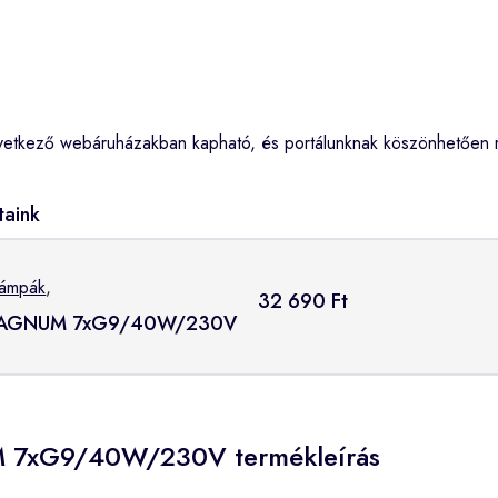
ező webáruházakban kapható, és portálunknak köszönhetően meg
taink
lámpák
,
32 690 Ft
r MAGNUM 7xG9/40W/230V
UM 7xG9/40W/230V termékleírás