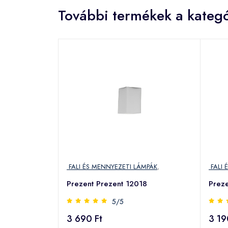
További termékek a kategó
FALI ÉS MENNYEZETI LÁMPÁK
,
FALI 
Prezent Prezent 12018
Prez
5/5
3 690 Ft
3 19