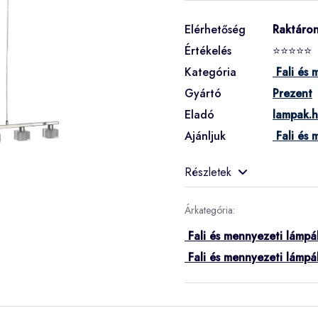
Elérhetőség
Raktáro
Értékelés
⭐⭐⭐⭐⭐
Kategória
Fali és 
Gyártó
Prezent
Eladó
lampak.
Ajánljuk
Fali és 
Részletek
Árkategória:
Fali és mennyezeti lámpá
Fali és mennyezeti lámpá