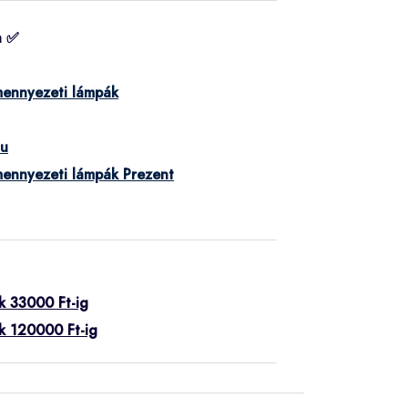
n ✅
mennyezeti lámpák
hu
mennyezeti lámpák Prezent
k 33000 Ft-ig
k 120000 Ft-ig