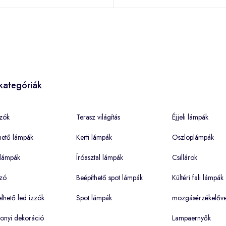
kategóriák
zók
Terasz világítás
Éjjeli lámpák
hető lámpák
Kerti lámpák
Oszloplámpák
lámpák
Íróasztal lámpák
Csillárok
zó
Beépíthető spot lámpák
Kültéri fali lámpák
hető led izzók
Spot lámpák
mozgásérzékelőve
onyi dekoráció
Lampaernyők