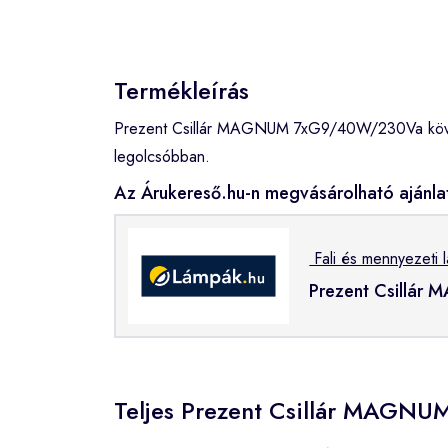
Termékleírás
Prezent Csillár MAGNUM 7xG9/40W/230Va követk
legolcsóbban.
Az Árukereső.hu-n megvásárolható ajánla
Fali és mennyezeti 
Prezent Csillá
Teljes Prezent Csillár MAGN