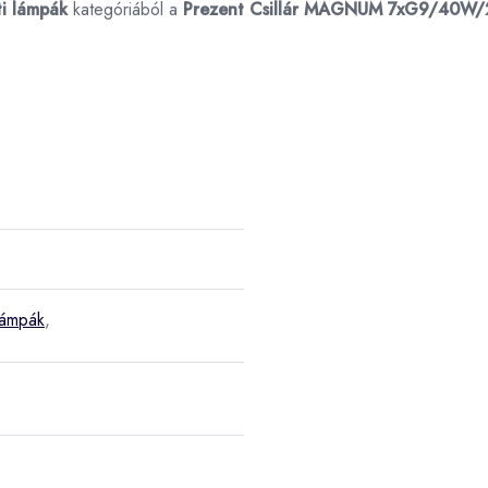
ti lámpák
kategóriából a
Prezent Csillár MAGNUM 7xG9/40W
lámpák
,