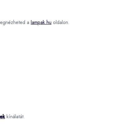
egnézheted a
lampak.hu
oldalon.
nek
kínálatát.