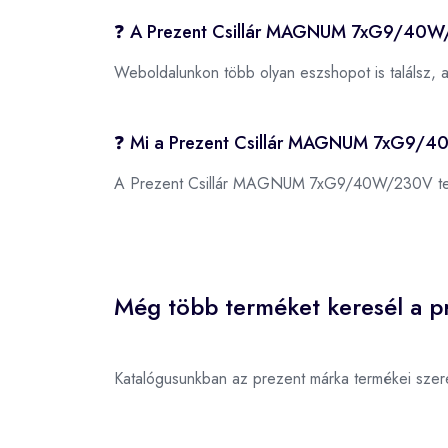
❓ A Prezent Csillár MAGNUM 7xG9/40W/
Weboldalunkon több olyan eszshopot is találsz, 
❓ Mi a Prezent Csillár MAGNUM 7xG9/
A Prezent Csillár MAGNUM 7xG9/40W/230V t
Még több terméket keresél a p
Katalógusunkban az prezent márka termékei szer