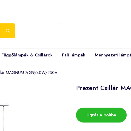
Függőlámpák & Csillárok
Fali lámpák
Mennyezeti lámp
sillár MAGNUM 7xG9/40W/230V
Prezent Csillár
Ugrás a boltba