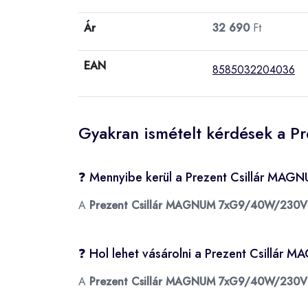
Ár
32 690
Ft
EAN
8585032204036
Gyakran ismételt kérdések a
❓ Mennyibe kerül a Prezent Csillár M
A
Prezent Csillár MAGNUM 7xG9/40W/230V
❓ Hol lehet vásárolni a Prezent Csill
A
Prezent Csillár MAGNUM 7xG9/40W/230V