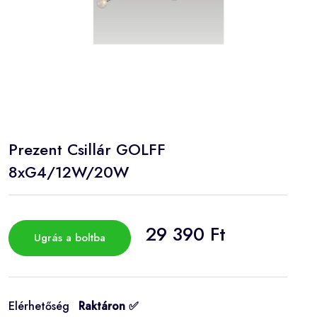
Prezent Csillár GOLFF
8xG4/12W/20W
29 390 Ft
Ugrás a boltba
Elérhetőség
Raktáron ✅