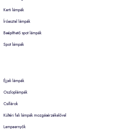
Kerti lámpák
Íróasztal lámpák
Beépíthető spot lámpák
Spot lámpák
Éjjeli lámpák
Oszloplámpák
Csillárok
Kültéri fali lámpák mozgásérzékelővel
Lampaernyők