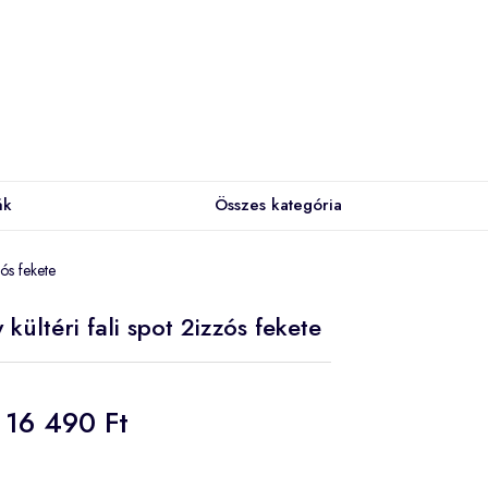
ák
Összes kategória
ós fekete
ültéri fali spot 2izzós fekete
16 490 Ft