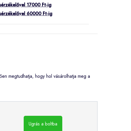
sérzékelővel 17000 Ft-ig
sérzékelővel 60000 Ft-ig
ően megtudhatja, hogy hol vásárolhatja meg a
Ugrás a boltba