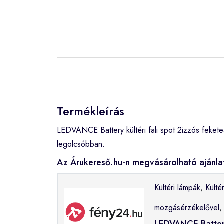
Termékleírás
LEDVANCE Battery kültéri fali spot 2izzós feke
legolcsóbban.
Az Árukereső.hu-n megvásárolható ajánla
Kültéri lámpák
,
Kültér
mozgásérzékelővel
,
LEDVANCE Battery 