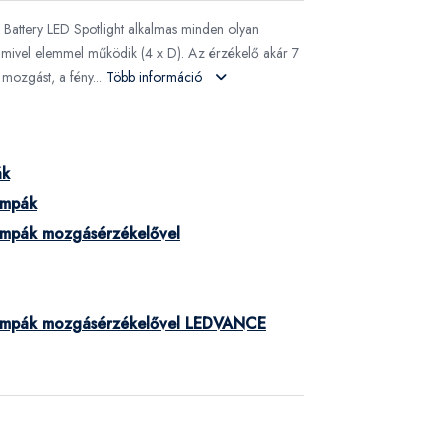
pa Battery LED Spotlight alkalmas minden olyan
s, mivel elemmel működik (4 x D). Az érzékelő akár 7
 mozgást, a fény...
Több információ
ák
lámpák
 lámpák mozgásérzékelővel
 lámpák mozgásérzékelővel LEDVANCE