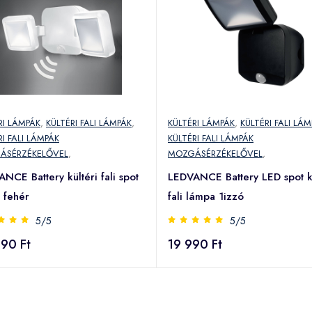
RI LÁMPÁK
,
KÜLTÉRI FALI LÁMPÁK
,
KÜLTÉRI LÁMPÁK
,
KÜLTÉRI FALI LÁ
RI FALI LÁMPÁK
KÜLTÉRI FALI LÁMPÁK
ÁSÉRZÉKELŐVEL
,
MOZGÁSÉRZÉKELŐVEL
,
NCE Battery kültéri fali spot
LEDVANCE Battery LED spot kü
 fehér
fali lámpa 1izzó
5/5
5/5
90 Ft
19 990 Ft