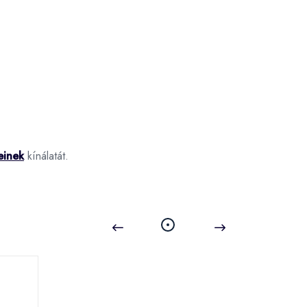
einek
kínálatát.