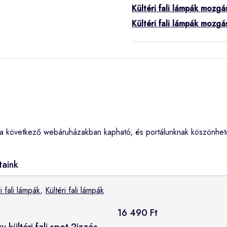
Kültéri fali lámpák mozgá
Kültéri fali lámpák mozgá
tea következő webáruházakban kapható, és portálunknak köszönhet
taink
i fali lámpák
,
Kültéri fali lámpák
16 490 Ft
kültéri fali spot 2izzós