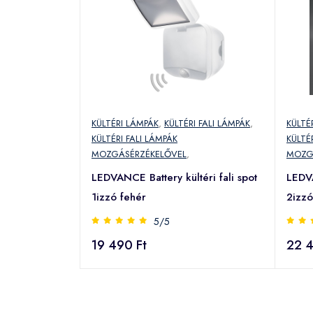
KÜLTÉRI LÁMPÁK
,
KÜLTÉRI FALI LÁMPÁK
,
KÜLTÉ
KÜLTÉRI FALI LÁMPÁK
KÜLTÉ
MOZGÁSÉRZÉKELŐVEL
,
MOZG
LEDVANCE Battery kültéri fali spot
LEDVA
1izzó fehér
2izzó
5/5
19 490 Ft
22 4