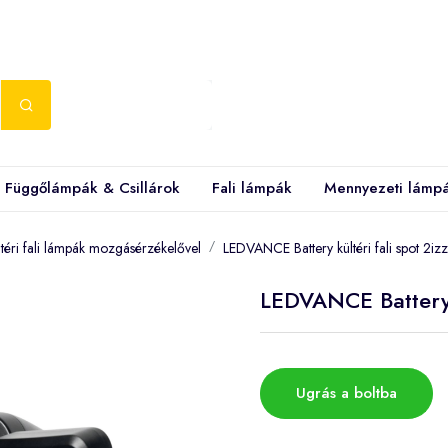
Függőlámpák & Csillárok
Fali lámpák
Mennyezeti lámp
ltéri fali lámpák mozgásérzékelővel
LEDVANCE Battery kültéri fali spot 2izz
LEDVANCE Battery k
Ugrás a boltba