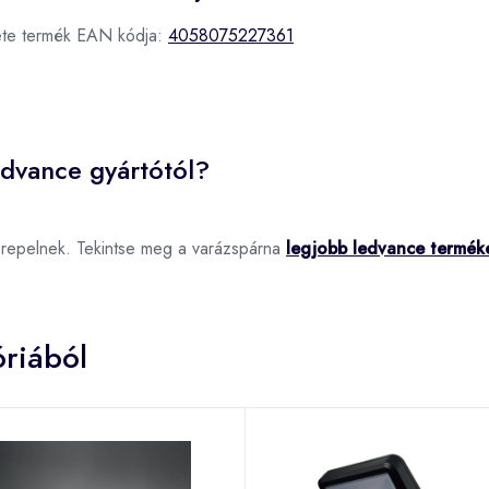
kete termék EAN kódja:
4058075227361
edvance gyártótól?
erepelnek. Tekintse meg a varázspárna
legjobb ledvance termék
riából