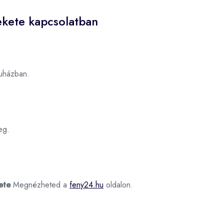
ekete kapcsolatban
uházban.
eg.
ete
Megnézheted a
feny24.hu
oldalon.