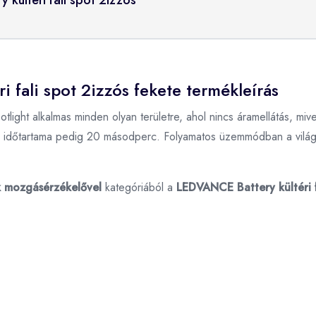
 fali spot 2izzós fekete termékleírás
otlight alkalmas minden olyan területre, ahol nincs áramellátás, m
y időtartama pedig 20 másodperc. Folyamatos üzemmódban a világítá
ák mozgásérzékelővel
kategóriából a
LEDVANCE Battery kültéri f