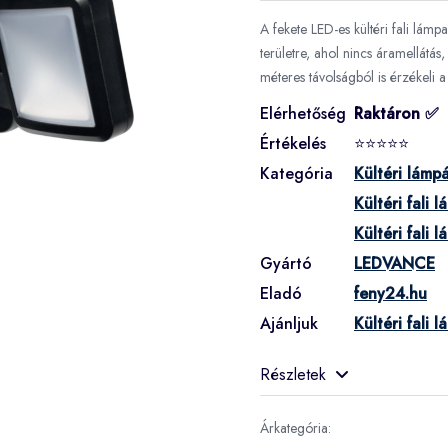
A fekete LED-es kültéri fali lám
területre, ahol nincs áramellátá
méteres távolságból is érzékeli a
Elérhetőség
Raktáron ✅
Értékelés
⭐⭐⭐⭐⭐
Kategória
Kültéri lámp
Kültéri fali 
Kültéri fali
Gyártó
LEDVANCE
Eladó
feny24.hu
Ajánljuk
Kültéri fali
Részletek
Árkategória: