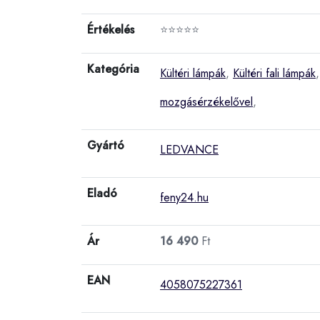
Értékelés
⭐⭐⭐⭐⭐
Kategória
Kültéri lámpák
,
Kültéri fali lámpák
mozgásérzékelővel
,
Gyártó
LEDVANCE
Eladó
feny24.hu
Ár
16 490
Ft
EAN
4058075227361