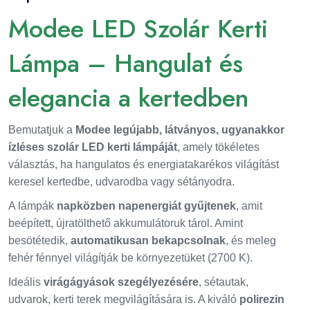
Modee LED Szolár Kerti
Lámpa – Hangulat és
elegancia a kertedben
Bemutatjuk a
Modee legújabb, látványos, ugyanakkor
ízléses szolár LED kerti lámpáját
, amely tökéletes
választás, ha hangulatos és energiatakarékos világítást
keresel kertedbe, udvarodba vagy sétányodra.
A lámpák
napközben napenergiát gyűjtenek
, amit
beépített, újratölthető akkumulátoruk tárol. Amint
besötétedik,
automatikusan bekapcsolnak
, és meleg
fehér fénnyel világítják be környezetüket (2700 K).
Ideális
virágágyások szegélyezésére
, sétautak,
udvarok, kerti terek megvilágítására is. A kiváló
polirezin