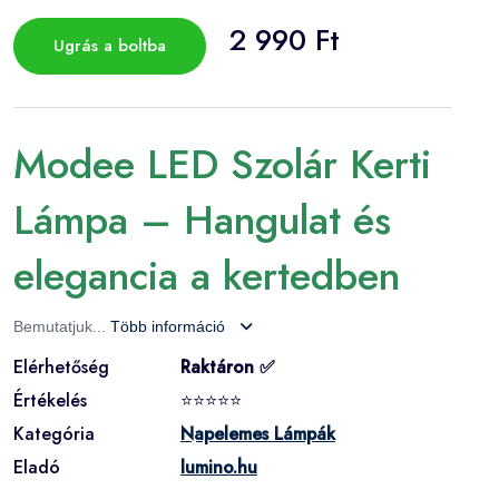
2 990 Ft
Ugrás a boltba
Modee LED Szolár Kerti
Lámpa – Hangulat és
elegancia a kertedben
Bemutatjuk...
Több információ
Elérhetőség
Raktáron ✅
Értékelés
⭐⭐⭐⭐⭐
Kategória
Napelemes Lámpák
Eladó
lumino.hu