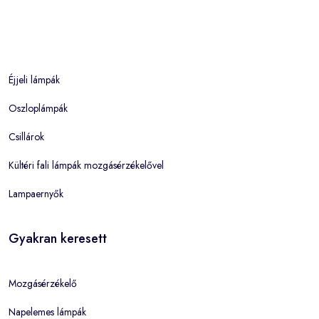
Éjjeli lámpák
Oszloplámpák
Csillárok
Kültéri fali lámpák mozgásérzékelővel
Lampaernyők
Gyakran keresett
Mozgásérzékelő
Napelemes lámpák