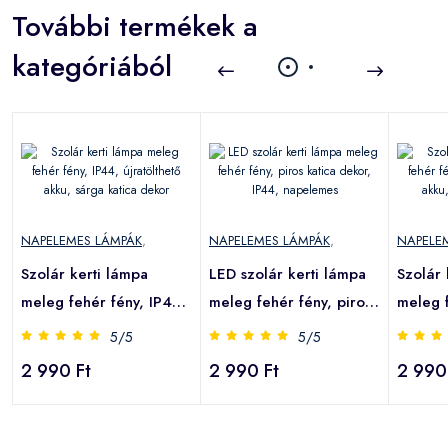
További termékek a
kategóriából
NAPELEMES LÁMPÁK
,
NAPELEMES LÁMPÁK
,
NAPELE
Szolár kerti lámpa
LED szolár kerti lámpa
Szolár 
meleg fehér fény, IP44,
meleg fehér fény, piros
meleg f
újratölthető akku, sárga
katica dekor, IP44,
újratöl
5/5
5/5
katica dekor
napelemes
katica 
2 990 Ft
2 990 Ft
2 990