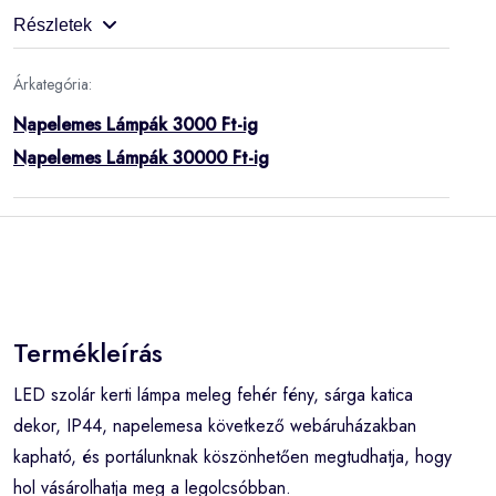
Részletek
Árkategória:
Napelemes Lámpák 3000 Ft-ig
Napelemes Lámpák 30000 Ft-ig
Termékleírás
LED szolár kerti lámpa meleg fehér fény, sárga katica
dekor, IP44, napelemesa következő webáruházakban
kapható, és portálunknak köszönhetően megtudhatja, hogy
hol vásárolhatja meg a legolcsóbban.