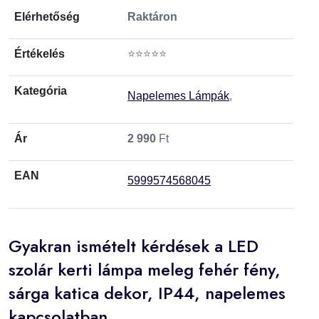
Elérhetőség
Raktáron
Értékelés
⭐⭐⭐⭐⭐
Kategória
Napelemes Lámpák
,
Ár
2 990
Ft
EAN
5999574568045
Gyakran ismételt kérdések a LED
szolár kerti lámpa meleg fehér fény,
sárga katica dekor, IP44, napelemes
kapcsolatban