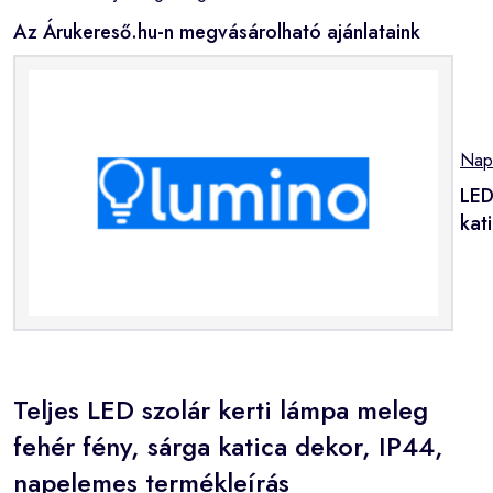
Az Árukereső.hu-n megvásárolható ajánlataink
Nap
LED
kat
Teljes LED szolár kerti lámpa meleg
fehér fény, sárga katica dekor, IP44,
napelemes termékleírás