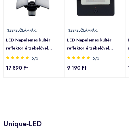
SZERELŐLÁMPÁK
,
SZERELŐLÁMPÁK
,
LED Napelemes kültéri
LED Napelemes kültéri
reflektor érzékelővel
reflektor érzékelővel
LED/20W/5,5V IP44
LED/2W/3,7V 4200K IP44
5/5
5/5
17 890 Ft
9 190 Ft
Unique-LED