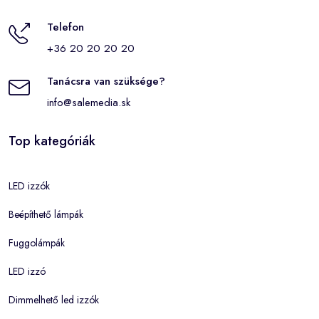
Telefon
+36 20 20 20 20
Tanácsra van szüksége?
info@salemedia.sk
Top kategóriák
LED izzók
Beépíthető lámpák
Fuggolámpák
LED izzó
Dimmelhető led izzók