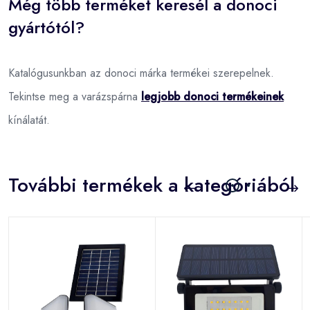
Még több terméket keresél a donoci
gyártótól?
Katalógusunkban az donoci márka termékei szerepelnek.
Tekintse meg a varázspárna
legjobb donoci termékeinek
kínálatát.
További termékek a kategóriából