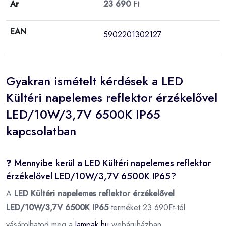
Ár
23 690
Ft
EAN
5902201302127
Gyakran ismételt kérdések a LED
Kültéri napelemes reflektor érzékelővel
LED/10W/3,7V 6500K IP65
kapcsolatban
❓ Mennyibe kerül a LED Kültéri napelemes reflektor
érzékelővel LED/10W/3,7V 6500K IP65?
A
LED Kültéri napelemes reflektor érzékelővel
LED/10W/3,7V 6500K IP65
terméket 23 690Ft-tól
vásárolhatod meg a
lampak.hu
webáruházban.