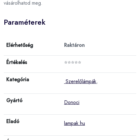
vásárolhatod meg.
Paraméterek
Elérhetőség
Raktáron
Értékelés
⭐⭐⭐⭐⭐
Kategória
Szerelőlámpák
,
Gyártó
Donoci
Eladó
lampak.hu