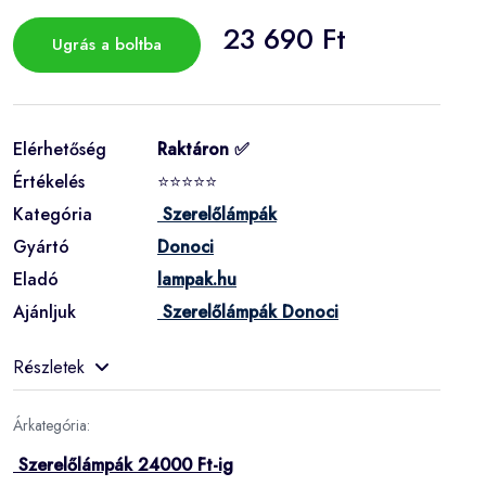
23 690 Ft
Ugrás a boltba
Elérhetőség
Raktáron ✅
Értékelés
⭐⭐⭐⭐⭐
Kategória
Szerelőlámpák
Gyártó
Donoci
Eladó
lampak.hu
Ajánljuk
Szerelőlámpák Donoci
Részletek
Árkategória:
Szerelőlámpák 24000 Ft-ig