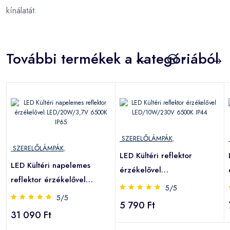
kínálatát.
További termékek a kategóriából
SZERELŐLÁMPÁK
,
SZERELŐLÁMPÁK
,
LED Kültéri reflektor
LED Kültéri napelemes
érzékelővel
reflektor érzékelővel
LED/10W/230V 6500K
5/5
LED/20W/3,7V 6500K IP65
5/5
IP44
5 790 Ft
31 090 Ft