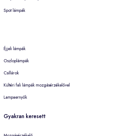
Spot lámpák
Éjjeli lámpák
Oszloplámpák
Csillárok
Kültéri fali lámpák mozgásérzékelővel
Lampaernyők
Gyakran keresett
Mozgásérzékelő