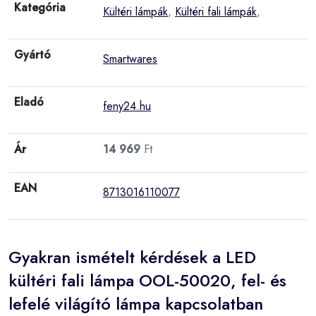
Kategória
Kültéri lámpák
,
Kültéri fali lámpák
,
Gyártó
Smartwares
Eladó
feny24.hu
Ár
14 969
Ft
EAN
8713016110077
Gyakran ismételt kérdések a LED
kültéri fali lámpa OOL-50020, fel- és
lefelé világító lámpa kapcsolatban