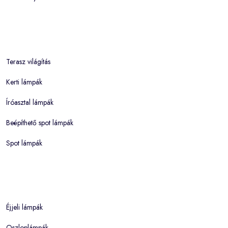
Terasz világítás
Kerti lámpák
Íróasztal lámpák
Beépíthető spot lámpák
Spot lámpák
Éjjeli lámpák
Oszloplámpák