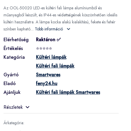
Az OOL-50020 LED-es kültéri fali lámpa alumíniumból és
műanyagból készült, és IP44-es védettségének köszönhetően ideális
kültéri használatra. A lámpa kocka alakú kialakítású, fekete és fehér
színben kapható....
Több információ
Elérhetőség
Raktáron ✅
Értékelés
⭐⭐⭐⭐⭐
Kategória
Kültéri lámpák
Kültéri fali lámpák
Gyártó
Smartwares
Eladó
feny24.hu
Ajánljuk
Kültéri fali lámpák Smartwares
Részletek
Árkategória: