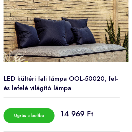
LED kültéri fali lámpa OOL-50020, fel-
és lefelé világító lámpa
14 969 Ft
Ugrás a boltba