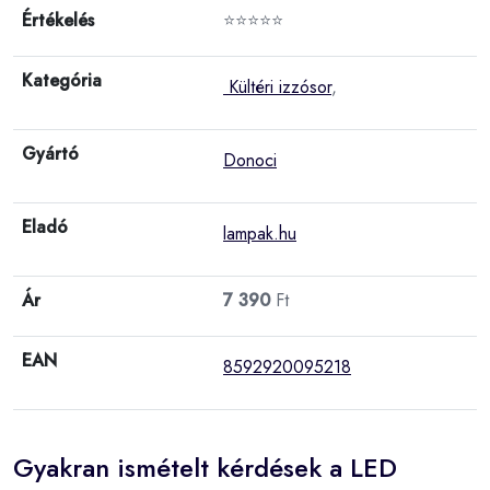
Értékelés
⭐⭐⭐⭐⭐
Kategória
Kültéri izzósor
,
Gyártó
Donoci
Eladó
lampak.hu
Ár
7 390
Ft
EAN
8592920095218
Gyakran ismételt kérdések a LED