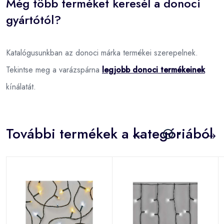
Még több terméket keresél a donoci
gyártótól?
Katalógusunkban az donoci márka termékei szerepelnek.
Tekintse meg a varázspárna
legjobb donoci termékeinek
kínálatát.
További termékek a kategóriából