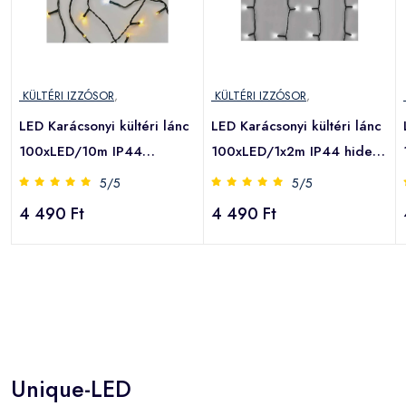
KÜLTÉRI IZZÓSOR
,
KÜLTÉRI IZZÓSOR
,
LED Karácsonyi kültéri lánc
LED Karácsonyi kültéri lánc
100xLED/10m IP44
100xLED/1x2m IP44 hideg
meleg/hideg fehér
fehér
5/5
5/5
4 490 Ft
4 490 Ft
Unique-LED