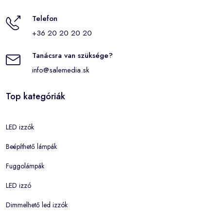
Telefon
+36 20 20 20 20
Tanácsra van szüksége?
info@salemedia.sk
Top kategóriák
LED izzók
Beépíthető lámpák
Fuggolámpák
LED izzó
Dimmelhető led izzók