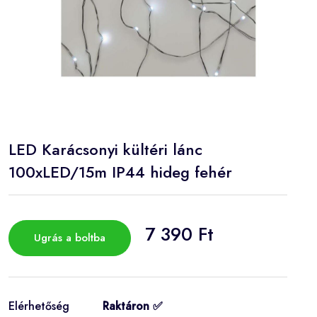
LED Karácsonyi kültéri lánc
100xLED/15m IP44 hideg fehér
7 390 Ft
Ugrás a boltba
Elérhetőség
Raktáron ✅