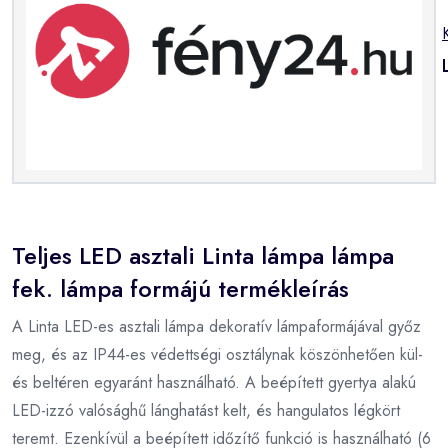
Teljes LED asztali Linta lámpa lámpa
fek. lámpa formájú termékleírás
A Linta LED-es asztali lámpa dekoratív lámpaformájával győz
meg, és az IP44-es védettségi osztálynak köszönhetően kül-
és beltéren egyaránt használható. A beépített gyertya alakú
LED-izzó valósághű lánghatást kelt, és hangulatos légkört
teremt. Ezenkívül a beépített időzítő funkció is használható (6