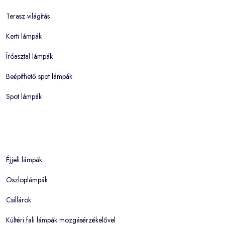
Terasz világítás
Kerti lámpák
Íróasztal lámpák
Beépíthető spot lámpák
Spot lámpák
Éjjeli lámpák
Oszloplámpák
Csillárok
Kültéri fali lámpák mozgásérzékelővel