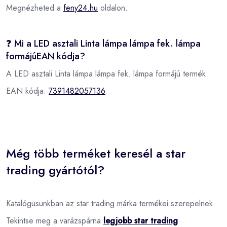
Megnézheted a
feny24.hu
oldalon.
❓ Mi a LED asztali Linta lámpa lámpa fek. lámpa
formájúEAN kódja?
A LED asztali Linta lámpa lámpa fek. lámpa formájú termék
EAN kódja:
7391482057136
Még több terméket keresél a star
trading gyártótól?
Katalógusunkban az star trading márka termékei szerepelnek.
Tekintse meg a varázspárna
legjobb star trading