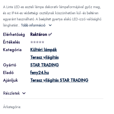
A Linta LED-es asztali lámpa dekoratív lámpaformájával győz meg,
és az IP44-es védettségi osztálynak köszönhetően kül- és beltéren
egyaránt használható. A beépített gyertya alakú LED-izzó valósághű
lánghatást...
Több információ
Elérhetőség
Raktáron ✅
Értékelés
⭐⭐⭐⭐⭐
Kategória
Kültéri lámpák
Terasz világítás
Gyártó
STAR TRADING
Eladó
feny24.hu
Ajánljuk
Terasz világítás STAR TRADING
Részletek
Árkategória: