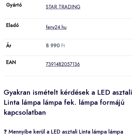
Gyártó
STAR TRADING
Eladó
feny24.hu
Ár
8 990
Ft
EAN
7391482057136
Gyakran ismételt kérdések a LED asztali
Linta lámpa lámpa fek. lámpa formájú
kapcsolatban
❓ Mennyibe kerül a LED asztali Linta lámpa lámpa