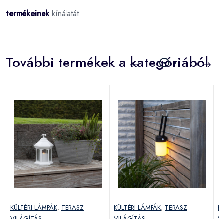
termékeinek
kínálatát.
További termékek a kategóriából
KÜLTÉRI LÁMPÁK
,
TERASZ
KÜLTÉRI LÁMPÁK
,
TERASZ
VILÁGÍTÁS
,
VILÁGÍTÁS
,