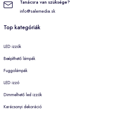
Tanácsra van szüksége?
info@salemedia.sk
Top kategóriák
LED izzók
Beépíthető lámpák
Fuggolámpák
LED izzó
Dimmelhető led izzók
Karácsonyi dekoráció