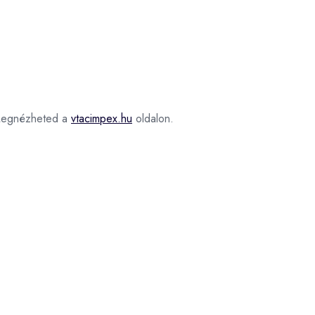
egnézheted a
vtacimpex.hu
oldalon.