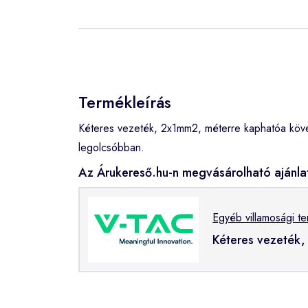
Termékleírás
Kéteres vezeték, 2x1mm2, méterre kaphatóa köve
legolcsóbban.
Az Árukereső.hu-n megvásárolható ajánla
Egyéb villamosági t
Kéteres vezeték