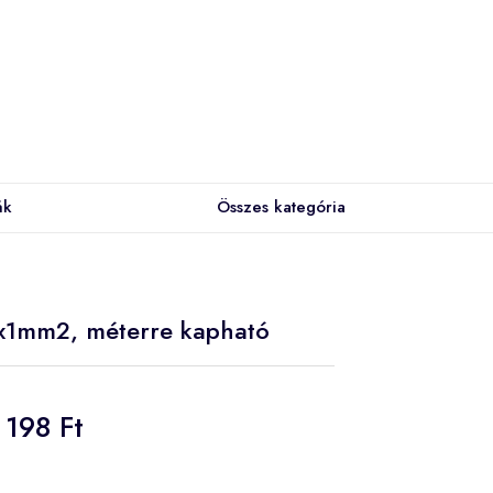
ák
Összes kategória
2x1mm2, méterre kapható
198 Ft