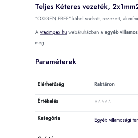
Teljes Kéteres vezeték, 2x1mm
"OXIGEN FREE" kábel sodrott, rezezett, alumíni
A
vtacimpex.hu
webáruházban a
egyéb villamos
meg.
Paraméterek
Elérhetőség
Raktáron
Értékelés
⭐⭐⭐⭐⭐
Kategória
Egyéb villamosági t