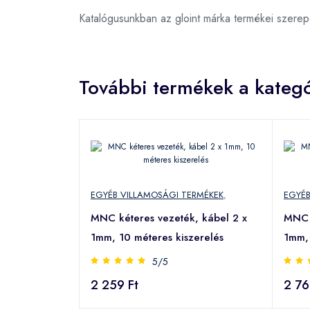
Katalógusunkban az gloint márka termékei szere
További termékek a kategó
EGYÉB VILLAMOSÁGI TERMÉKEK
,
EGYÉB
MNC kéteres vezeték, kábel 2 x
MNC k
1mm, 10 méteres kiszerelés
1mm, 
5/5
2 259 Ft
2 76