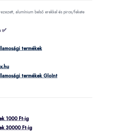
zezett, alumínium belső erekkel és piros/fekete
n ✅
llamosági termékek
x.hu
llamosági termékek GloInt
ek 1000 Ft-ig
ek 30000 Ft-ig