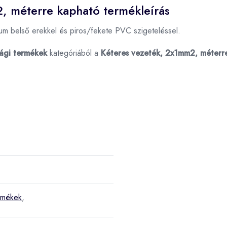
2, méterre kapható termékleírás
um belső erekkel és piros/fekete PVC szigeteléssel.
ági termékek
kategóriából a
Kéteres vezeték, 2x1mm2, méterr
ermékek
,