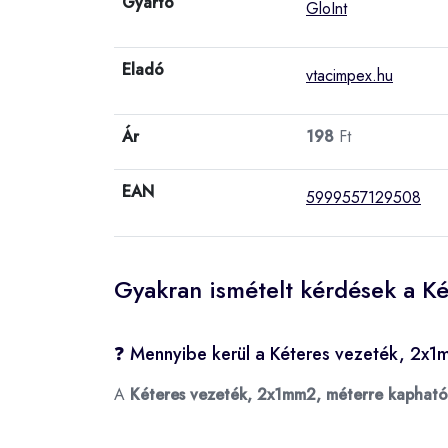
Gyártó
GloInt
Eladó
vtacimpex.hu
Ár
198
Ft
EAN
5999557129508
Gyakran ismételt kérdések a K
❓ Mennyibe kerül a Kéteres vezeték, 2x
A
Kéteres vezeték, 2x1mm2, méterre kapható