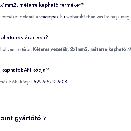
, 2x1mm2, méterre kapható terméket?
terméket például a
vtacimpex.hu
webáruházban vásárolhatja meg.
apható raktáron van?
ahol van raktáron
Kéteres vezeték, 2x1mm2, méterre kapható
M
e kaphatóEAN kódja?
ermék EAN kódja:
5999557129508
oint gyártótól?