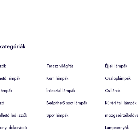
kategóriák
zók
Terasz világítás
Éjjeli lámpák
hető lámpák
Kerti lámpák
Oszloplámpák
lámpák
Íróasztal lámpák
Csillárok
zó
Beépíthető spot lámpák
Kültéri fali lámpák
hető led izzók
Spot lámpák
mozgásérzékelőve
onyi dekoráció
Lampaernyők