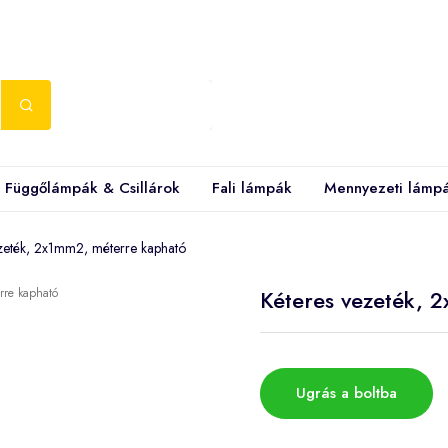
Függőlámpák & Csillárok
Fali lámpák
Mennyezeti lámp
zeték, 2x1mm2, méterre kapható
Kéteres vezeték, 
Ugrás a boltba