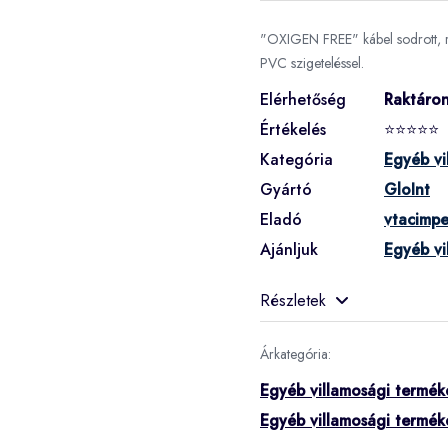
"OXIGEN FREE" kábel sodrott, re
PVC szigeteléssel.
Elérhetőség
Raktáro
Értékelés
⭐⭐⭐⭐⭐
Kategória
Egyéb vi
Gyártó
GloInt
Eladó
vtacimpe
Ajánljuk
Egyéb vi
Részletek
Árkategória:
Egyéb villamosági termék
Egyéb villamosági termék