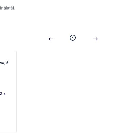
nálatát.
2 x