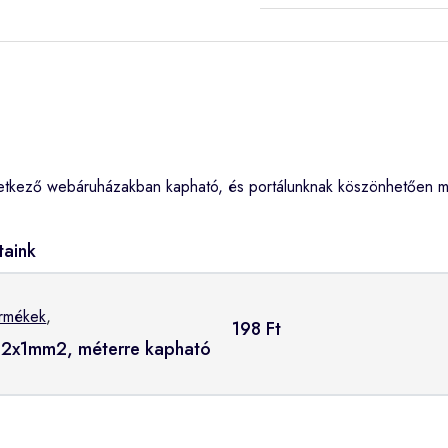
tkező webáruházakban kapható, és portálunknak köszönhetően me
taink
ermékek
,
198 Ft
, 2x1mm2, méterre kapható