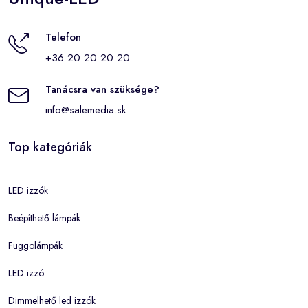
Telefon
+36 20 20 20 20
Tanácsra van szüksége?
info@salemedia.sk
Top kategóriák
LED izzók
Beépíthető lámpák
Fuggolámpák
LED izzó
Dimmelhető led izzók