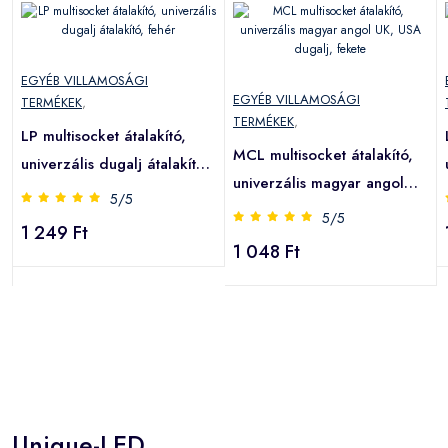
EGYÉB VILLAMOSÁGI
EGYÉB VILLAMOSÁGI
TERMÉKEK
,
TERMÉKEK
,
LP multisocket átalakító,
MCL multisocket átalakító,
univerzális dugalj átalakító,
univerzális magyar angol
fehér
5/5
UK, USA dugalj, fekete
5/5
1 249 Ft
1 048 Ft
Unique-LED