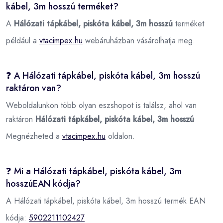
kábel, 3m hosszú terméket?
A
Hálózati tápkábel, piskóta kábel, 3m hosszú
terméket
például a
vtacimpex.hu
webáruházban vásárolhatja meg.
❓ A Hálózati tápkábel, piskóta kábel, 3m hosszú
raktáron van?
Weboldalunkon több olyan eszshopot is találsz, ahol van
raktáron
Hálózati tápkábel, piskóta kábel, 3m hosszú
Megnézheted a
vtacimpex.hu
oldalon.
❓ Mi a Hálózati tápkábel, piskóta kábel, 3m
hosszúEAN kódja?
A Hálózati tápkábel, piskóta kábel, 3m hosszú termék EAN
kódja:
5902211102427