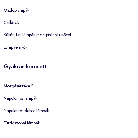
Oszloplámpák
Csillárok
Kültéri fali lámpák mozgásérzékelővel
Lampaernyők
Gyakran keresett
Mozgásérzékelő
Napelemes lámpák
Napelemes dekor lámpák
Fürdőszobai lámpák