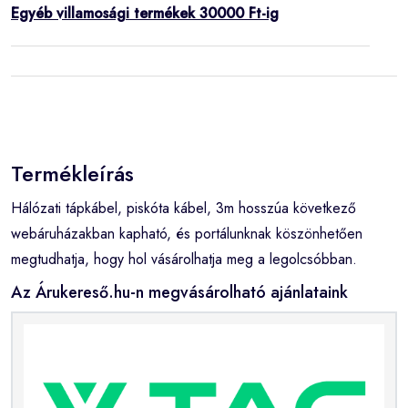
Egyéb villamosági termékek 30000 Ft-ig
Termékleírás
Hálózati tápkábel, piskóta kábel, 3m hosszúa következő
webáruházakban kapható, és portálunknak köszönhetően
megtudhatja, hogy hol vásárolhatja meg a legolcsóbban.
Az Árukereső.hu-n megvásárolható ajánlataink