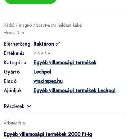
Rádió / magnó / borotva stb. hálózati kábel
Hossz: 3 m
Elérhetőség
Raktáron ✅
Értékelés
⭐⭐⭐⭐⭐
Kategória
Egyéb villamosági termékek
Gyártó
Lechpol
Eladó
vtacimpex.hu
Ajánljuk
Egyéb villamosági termékek Lechpol
Részletek
Árkategória:
Egyéb villamosági termékek 2000 Ft-ig