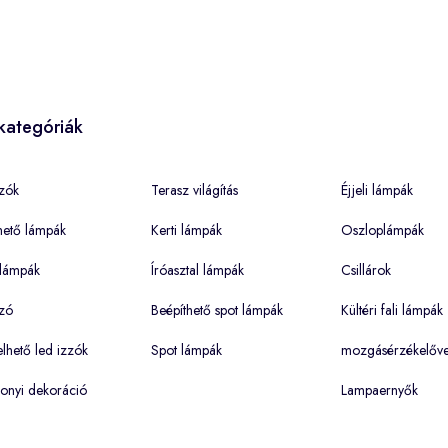
kategóriák
zók
Terasz világítás
Éjjeli lámpák
hető lámpák
Kerti lámpák
Oszloplámpák
lámpák
Íróasztal lámpák
Csillárok
zó
Beépíthető spot lámpák
Kültéri fali lámpák
hető led izzók
Spot lámpák
mozgásérzékelőve
onyi dekoráció
Lampaernyők