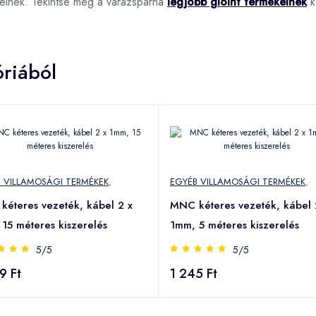
pelnek. Tekintse meg a varázspárna
legjobb gloint termékeinek
kí
riából
 VILLAMOSÁGI TERMÉKEK
,
EGYÉB VILLAMOSÁGI TERMÉKEK
,
éteres vezeték, kábel 2 x
MNC kéteres vezeték, kábel 
15 méteres kiszerelés
1mm, 5 méteres kiszerelés
5/5
5/5
9 Ft
1 245 Ft