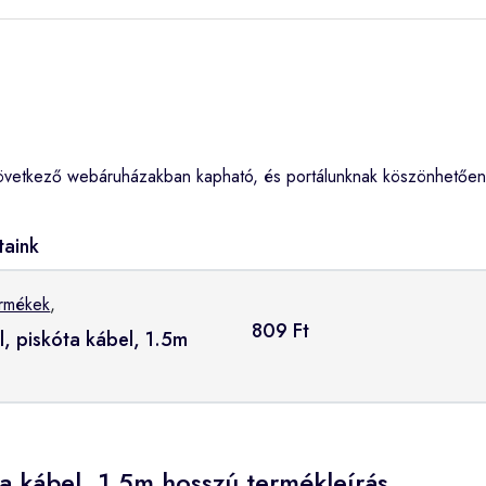
 következő webáruházakban kapható, és portálunknak köszönhetően 
taink
ermékek
,
809 Ft
l, piskóta kábel, 1.5m
ta kábel, 1.5m hosszú termékleírás