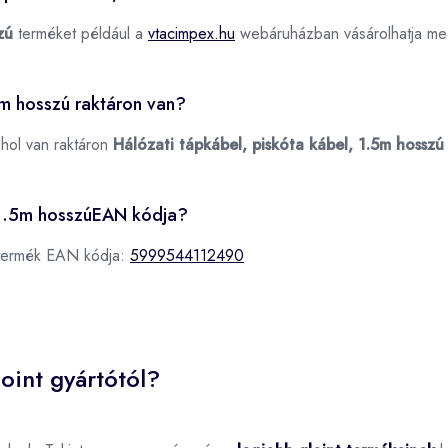
zú
terméket például a
vtacimpex.hu
webáruházban vásárolhatja me
5m hosszú raktáron van?
ahol van raktáron
Hálózati tápkábel, piskóta kábel, 1.5m hosszú
, 1.5m hosszúEAN kódja?
ú termék EAN kódja:
5999544112490
oint gyártótól?