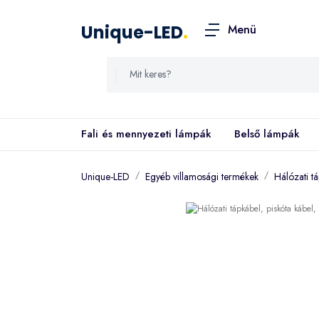
Unique-LED
.
Menü
Fali és mennyezeti lámpák
Belső lámpák
Unique-LED
Egyéb villamosági termékek
Hálózati t