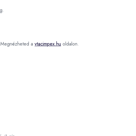
g.
Megnézheted a
vtacimpex.hu
oldalon.