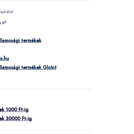
tápkábel.
n ✅
llamosági termékek
x.hu
llamosági termékek GloInt
ek 1000 Ft-ig
ek 30000 Ft-ig