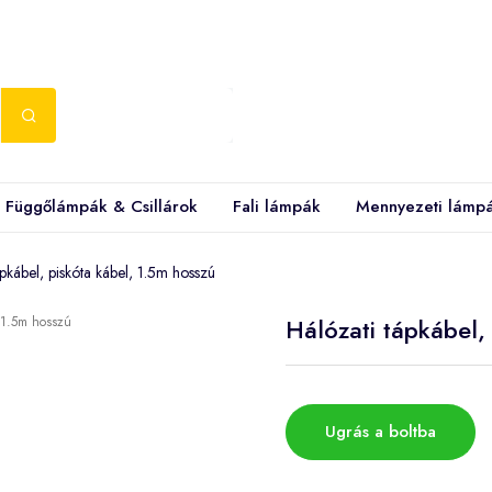
Függőlámpák & Csillárok
Fali lámpák
Mennyezeti lámp
ápkábel, piskóta kábel, 1.5m hosszú
Hálózati tápkábel,
Ugrás a boltba