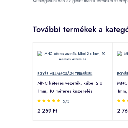
Katalógusunkban az gloint márka termékei szere
További termékek a kategó
EGYÉB VILLAMOSÁGI TERMÉKEK
,
EGYÉB
MNC kéteres vezeték, kábel 2 x
MNC k
1mm, 10 méteres kiszerelés
1mm, 
5/5
2 259 Ft
2 76