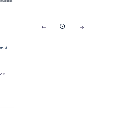
nálatát.
2 x