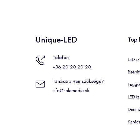
Unique-LED
Top 
Telefon
LED iz
+36 20 20 20 20
Beépít
Tanácsra van szüksége?
Fuggo
info@salemedia.sk
LED iz
Dimmel
Karács