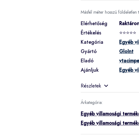
Másfél méter hosszú földeletlen 
Elérhetőség
Raktáro
Értékelés
⭐⭐⭐⭐⭐
Kategória
Egyéb vi
Gyártó
GloInt
Eladó
vtacimpe
Ajánljuk
Egyéb vi
Részletek
Árkategória:
Egyéb villamosági termék
Egyéb villamosági termék