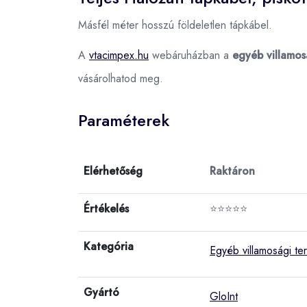
Másfél méter hosszú földeletlen tápkábel.
A
vtacimpex.hu
webáruházban a
egyéb villamos
vásárolhatod meg.
Paraméterek
Elérhetőség
Raktáron
Értékelés
⭐⭐⭐⭐⭐
Kategória
Egyéb villamosági t
Gyártó
GloInt