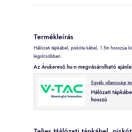
Termékleírás
Hálózati tápkábel, piskóta kábel, 1.5m hosszúa
legolcsóbban.
Az Árukereső.hu-n megvásárolható ajánla
Egyéb villamosági t
Hálózati tápkábe
hosszú
Teljes Hálózati tápkábel, piskó