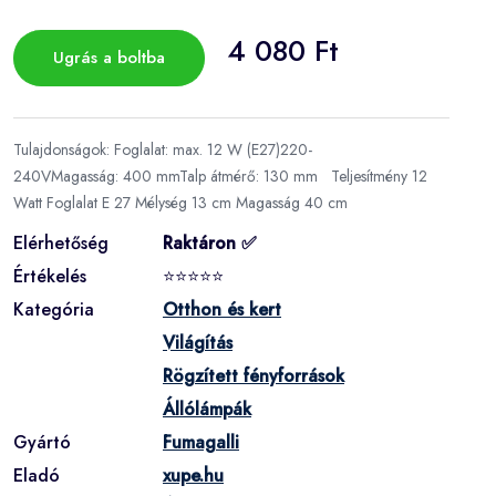
4 080 Ft
Ugrás a boltba
Tulajdonságok: Foglalat: max. 12 W (E27)220-
240VMagasság: 400 mmTalp átmérő: 130 mm Teljesítmény 12
Watt Foglalat E 27 Mélység 13 cm Magasság 40 cm
Elérhetőség
Raktáron ✅
Értékelés
⭐⭐⭐⭐⭐
Kategória
Otthon és kert
Világítás
Rögzített fényforrások
Állólámpák
Gyártó
Fumagalli
Eladó
xupe.hu