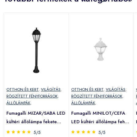
OTTHON ÉS KERT
,
VILÁGÍTÁS
,
OTTHON ÉS KERT
,
VILÁGÍTÁS
,
RÖGZÍTETT FÉNYFORRÁSOK
,
RÖGZÍTETT FÉNYFORRÁSOK
,
ÁLLÓLÁMPÁK
,
ÁLLÓLÁMPÁK
,
Fumagalli MIZAR/SABA LED
Fumagalli MINILOT/CEFA
kültéri állólámpa fekete
LED kültéri állólámpa fehér
(K22.151.000.AXF1L)
(U23.111.000.WXE27)
5/5
5/5