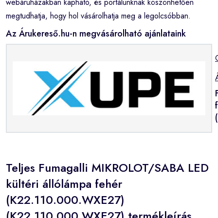
webáruházakban kapható, és portálunknak köszönhetően
megtudhatja, hogy hol vásárolhatja meg a legolcsóbban.
Az Árukereső.hu-n megvásárolható ajánlataink
Teljes Fumagalli MIKROLOT/SABA LED
kültéri állólámpa fehér
(K22.110.000.WXE27)
(K22.110.000.WXE27) termékleírás