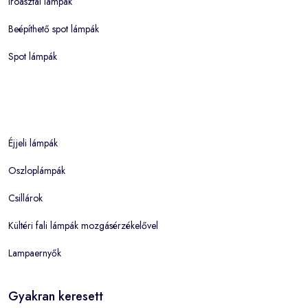
Íróasztal lámpák
Beépíthető spot lámpák
Spot lámpák
Éjjeli lámpák
Oszloplámpák
Csillárok
Kültéri fali lámpák mozgásérzékelővel
Lampaernyők
Gyakran keresett