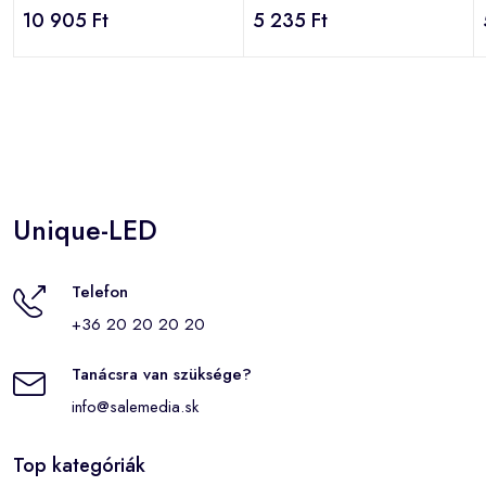
(K22.151.000.AXF1L)
(U23.111.000.WXE27)
10 905 Ft
5 235 Ft
Unique-LED
Telefon
+36 20 20 20 20
Tanácsra van szüksége?
info@salemedia.sk
Top kategóriák