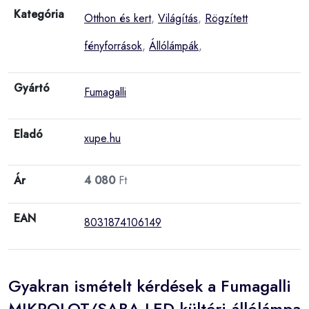
Kategória
Otthon és kert
,
Világítás
,
Rögzített
fényforrások
,
Állólámpák
,
Gyártó
Fumagalli
Eladó
xupe.hu
Ár
4 080
Ft
EAN
8031874106149
Gyakran ismételt kérdések a Fumagalli
MIKROLOT/SABA LED kültéri állólámpa