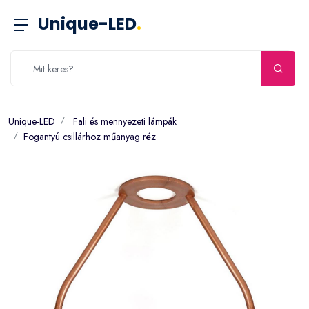
Unique-LED
.
Unique-LED
Fali és mennyezeti lámpák
Fogantyú csillárhoz műanyag réz