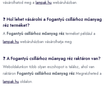
vásárolhatod meg a
lampak.hu
webáruházban.
❓ Hol lehet vásárolni a Fogantyú csillárhoz műanyag
réz terméket?
A
Fogantyú csillárhoz műanyag réz
terméket például a
lampak.hu
webáruházban vásárolhatja meg.
❓ A Fogantyú csillárhoz műanyag réz raktáron van?
Weboldalunkon több olyan eszshopot is találsz, ahol van
raktáron
Fogantyú csillárhoz műanyag réz
Megnézheted a
lampak.hu
oldalon.