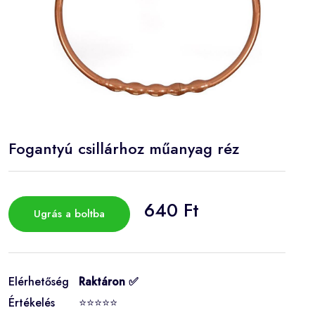
Fogantyú csillárhoz műanyag réz
640 Ft
Ugrás a boltba
Elérhetőség
Raktáron ✅
Értékelés
⭐⭐⭐⭐⭐