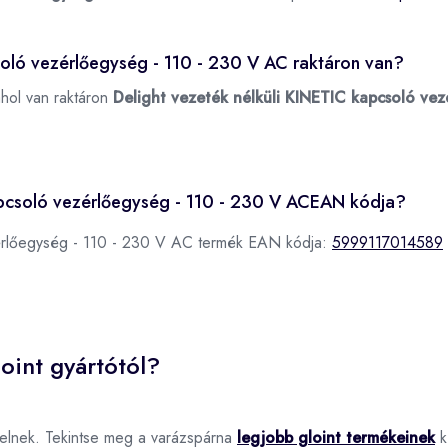
soló vezérlőegység - 110 - 230 V AC raktáron van?
ahol van raktáron
Delight vezeték nélküli KINETIC kapcsoló ve
kapcsoló vezérlőegység - 110 - 230 V ACEAN kódja?
zérlőegység - 110 - 230 V AC termék EAN kódja:
5999117014589
oint gyártótól?
pelnek. Tekintse meg a varázspárna
legjobb gloint termékeinek
kí