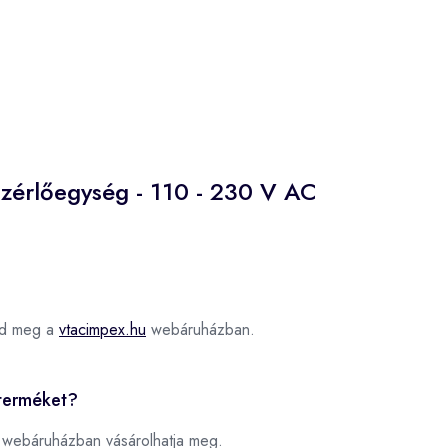
ezérlőegység - 110 - 230 V AC
tod meg a
vtacimpex.hu
webáruházban.
 terméket?
webáruházban vásárolhatja meg.