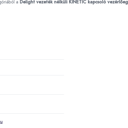
góriából a
Delight vezeték nélküli KINETIC kapcsoló vezérlőe
hu