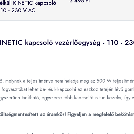
3 498 Ft
nélküli KINETIC kapcsoló
110 - 230 V AC
 KINETIC kapcsoló vezérlőegység - 110 - 2
ető, melynek a teljesítménye nem haladja meg az 500 W teljesít
 fogyasztókat lehet be- és kikapcsolni az eszköz tetején lévő gomb
szerűen tanítható, egyszerre több kapcsolót is tud kezelni, így 
szültségmentesített az áramkör! Figyeljen a megfelelő beköté