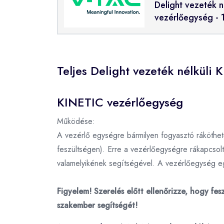
Delight vezeték 
vezérlőegység - 
Teljes Delight vezeték nélküli
KINETIC vezérlőegység
Működése:
A vezérlő egységre bármilyen fogyasztó ráköth
feszültségen). Erre a vezérlőegységre rákapcsolt
valamelyikének segítségével. A vezérlőegység egy
Figyelem! Szerelés előtt ellenőrizze, hogy fe
szakember segítségét!