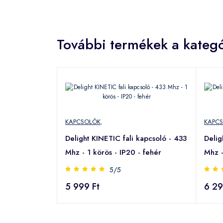
További termékek a kategó
KAPCSOLÓK
,
KAPC
Delight KINETIC fali kapcsoló - 433
Delig
Mhz - 1 körös - IP20 - fehér
Mhz -
5/5
5 999 Ft
6 29