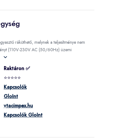
egység
gyasztó ráköthető, melynek a teljesítménye nem
tményt (110V-230V AC (50/60Hz) üzemi
ó
Raktáron ✅
⭐⭐⭐⭐⭐
Kapcsolók
GloInt
vtacimpex.hu
Kapcsolók GloInt