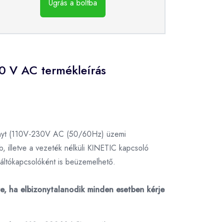
Ugrás a boltba
30 V AC termékleírás
ményt (110V-230V AC (50/60Hz) üzemi
, illetve a vezeték nélküli KINETIC kapcsoló
váltókapcsolóként is beüzemelhető.
sre, ha elbizonytalanodik minden esetben kérje