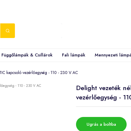
Függőlámpák & Csillárok
Fali lámpák
Mennyezeti lámp
NETIC kapcsoló vezérlőegység - 110 - 230 V AC
Delight vezeték né
vezérlőegység - 11
Ugrás a boltba