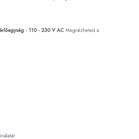
zérlőegység - 110 - 230 V AC
Megnézheted a
nálatát.