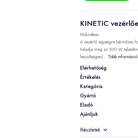
KINETIC vezérlő
Működése:
A vezérlő egységre bármilyen fo
haladja meg az 500 W teljesí
feszültségen)....
Több informáci
Elérhetőség
Értékelés
Kategória
Gyártó
Eladó
Ajánljuk
Részletek