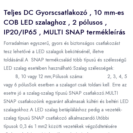
Teljes DC Gyorscsatlakozó , 10 mm-es
COB LED szalaghoz , 2 pólusos ,
IP20/IP65 , MULTI SNAP termékleírás
Forradalmian egyszerű, gyors és biztonságos csatlakozást
tesz lehetővé a LED szalagok bekötésénél, illetve
toldásánál.A SNAP termékcsalád több típusú és szélességű
LED szalag esetében használható:Szalag szélességek:
8, 10 vagy 12 mm;Pólusok száma: 2, 3, 4, 5
vagy 6 pólusSok esetben a szalagot csak toldani kell. Erre az
esetre jó a szalag-szalag típusú SNAP csatlakozó.MULTI
SNAP csatlakozóink egyaránt alkalmasak kültéri és beltéri LED
szalagokhoz.A LED szalag betápláláshoz pedig a vezeték-
szalag típusú SNAP csatlakozó alkalmazandó.Utóbbi
típusok 0,3 és 1 mm2 közötti vezetékek végződtetésére