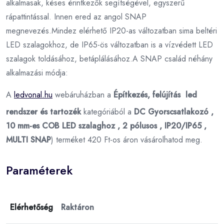
alkalmasak, késes érintkezők segítségével, egyszerű
rápattintással. Innen ered az angol SNAP
megnevezés.Mindez elérhető IP20-as változatban sima beltéri
LED szalagokhoz, de IP65-ös változatban is a vízvédett LED
szalagok toldásához, betáplálásához.A SNAP család néhány
alkalmazási módja:
A
ledvonal.hu
webáruházban a
Építkezés, felújítás led
rendszer és tartozék
kategóriából a
DC Gyorscsatlakozó ,
10 mm-es COB LED szalaghoz , 2 pólusos , IP20/IP65 ,
MULTI SNAP
) terméket 420 Ft-os áron vásárolhatod meg.
Paraméterek
Elérhetőség
Raktáron