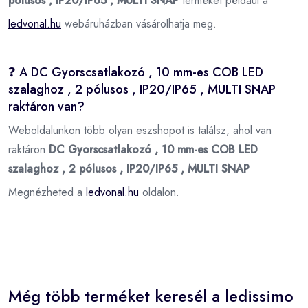
pólusos , IP20/IP65 , MULTI SNAP
terméket például a
ledvonal.hu
webáruházban vásárolhatja meg.
❓ A DC Gyorscsatlakozó , 10 mm-es COB LED
szalaghoz , 2 pólusos , IP20/IP65 , MULTI SNAP
raktáron van?
Weboldalunkon több olyan eszshopot is találsz, ahol van
raktáron
DC Gyorscsatlakozó , 10 mm-es COB LED
szalaghoz , 2 pólusos , IP20/IP65 , MULTI SNAP
Megnézheted a
ledvonal.hu
oldalon.
Még több terméket keresél a ledissimo