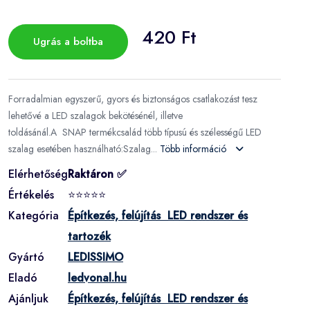
420 Ft
Ugrás a boltba
Forradalmian egyszerű, gyors és biztonságos csatlakozást tesz
lehetővé a LED szalagok bekötésénél, illetve
toldásánál.A SNAP termékcsalád több típusú és szélességű LED
szalag esetében használható:Szalag...
Több információ
Elérhetőség
Raktáron ✅
Értékelés
⭐⭐⭐⭐⭐
Kategória
Építkezés, felújítás LED rendszer és
tartozék
Gyártó
LEDISSIMO
Eladó
ledvonal.hu
Ajánljuk
Építkezés, felújítás LED rendszer és