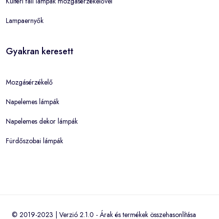
Kültéri fali lámpák mozgásérzékelővel
Lampaernyők
Gyakran keresett
Mozgásérzékelő
Napelemes lámpák
Napelemes dekor lámpák
Fürdőszobai lámpák
© 2019-2023 | Verzió 2.1.0 -
Árak és termékek összehasonlítása