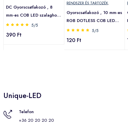
RENDSZER ÉS TARTOZÉK
,
DC Gyorscsatlakozó , 8
s
Gyorscsatlakozó , 10 mm-es
mm-es COB LED szalaghoz
RGB DOTLESS COB LED
, 2 pólusos , IP20/IP65 ,
5/5
szalaghoz , 4 pólusos ,
5/5
MULTI SNAP
390 Ft
szalag-szalag toldáshoz ,
120 Ft
IP20/IP65 , MULTI SNAP
Unique-LED
Telefon
+36 20 20 20 20