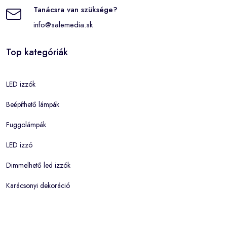
Tanácsra van szüksége?
info@salemedia.sk
Top kategóriák
LED izzók
Beépíthető lámpák
Fuggolámpák
LED izzó
Dimmelhető led izzók
Karácsonyi dekoráció