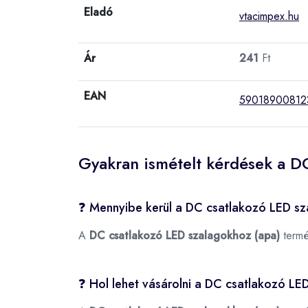
Eladó
vtacimpex.hu
Ár
241
Ft
EAN
59018900812
Gyakran ismételt kérdések a D
❓ Mennyibe kerül a DC csatlakozó LED s
A
DC csatlakozó LED szalagokhoz (apa)
termé
❓ Hol lehet vásárolni a DC csatlakozó LE