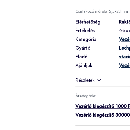
Csatlakozó mérete: 5,5x2,1mm
Elérhetőség
Rakt
Értékelés
⭐⭐⭐
Kategória
Vezér
Gyártó
Lech
Eladó
vtac
Ajánljuk
Vezér
Részletek
Árkategória:
Vezérlő kiegészítő 1000 F
Vezérlő kiegészítő 30000 