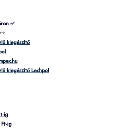
áron ✅
⭐⭐
lő kiegészítő
pol
impex.hu
lő kiegészítő Lechpol
t-ig
Ft-ig