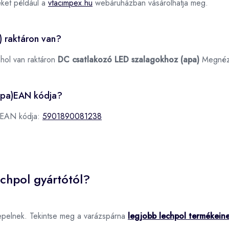
ket például a
vtacimpex.hu
webáruházban vásárolhatja meg.
) raktáron van?
ahol van raktáron
DC csatlakozó LED szalagokhoz (apa)
Megnéz
apa)EAN kódja?
 EAN kódja:
5901890081238
chpol gyártótól?
epelnek. Tekintse meg a varázspárna
legjobb lechpol termékein