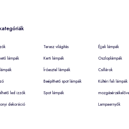
kategóriák
zók
Terasz világítás
Éjjeli lámpák
hető lámpák
Kerti lámpák
Oszloplámpák
lámpák
Íróasztal lámpák
Csillárok
zó
Beépíthető spot lámpák
Kültéri fali lámpák
hető led izzók
Spot lámpák
mozgásérzékelőve
onyi dekoráció
Lampaernyők