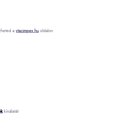
heted a
vtacimpex.hu
oldalon.
ek
kínálatát.