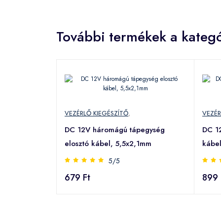
További termékek a kategó
VEZÉRLŐ KIEGÉSZÍTŐ
,
VEZÉR
DC 12V háromágú tápegység
DC 12
elosztó kábel, 5,5x2,1mm
kábe
5/5
679 Ft
899 