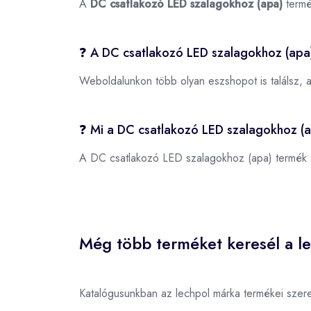
A
DC csatlakozó LED szalagokhoz (apa)
termé
❓ A DC csatlakozó LED szalagokhoz (apa
Weboldalunkon több olyan eszshopot is találsz, 
❓ Mi a DC csatlakozó LED szalagokhoz (
A DC csatlakozó LED szalagokhoz (apa) termék
Még több terméket keresél a le
Katalógusunkban az lechpol márka termékei szer