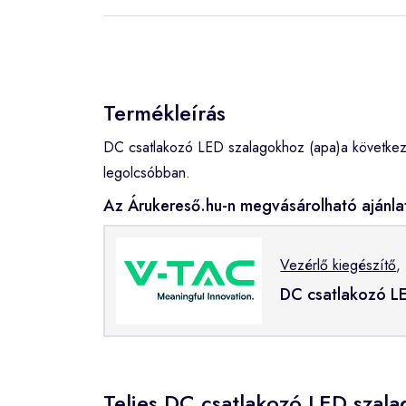
Termékleírás
DC csatlakozó LED szalagokhoz (apa)a következ
legolcsóbban.
Az Árukereső.hu-n megvásárolható ajánla
Vezérlő kiegészítő
,
DC csatlakozó L
Teljes DC csatlakozó LED szala