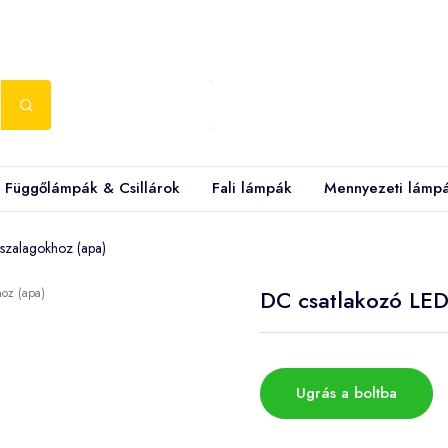
Függőlámpák & Csillárok
Fali lámpák
Mennyezeti lámp
szalagokhoz (apa)
DC csatlakozó LED
Ugrás a boltba