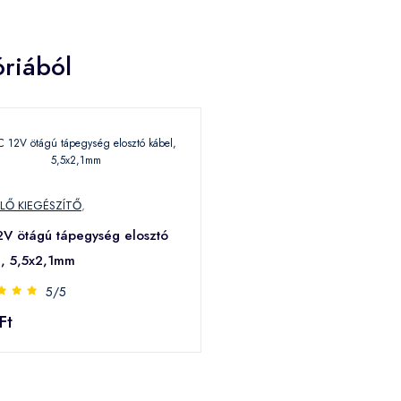
riából
LŐ KIEGÉSZÍTŐ
,
V ötágú tápegység elosztó
l, 5,5x2,1mm
5/5
Ft