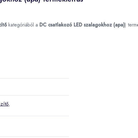
zítő
kategóriából a
DC csatlakozó LED szalagokhoz (apa)
) term
zítő
,