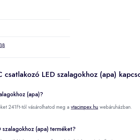
38
C csatlakozó LED szalagokhoz (apa) kapcs
zalagokhoz (apa)?
ket 241Ft-tól vásárolhatod meg a
vtacimpex.hu
webáruházban.
D szalagokhoz (apa) terméket?