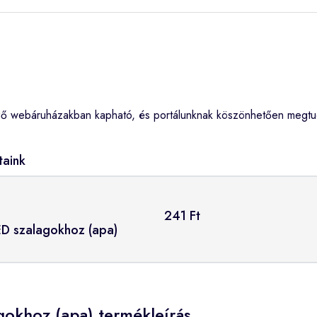
ő webáruházakban kapható, és portálunknak köszönhetően megtudh
taink
241 Ft
ED szalagokhoz (apa)
gokhoz (apa) termékleírás