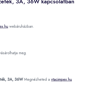
ezeték, 3A, 36W kapcsolatban
ex.hu
webáruházban.
sárolhatja meg.
eték, 3A, 36W
Megnézheted a
vtacimpex.hu