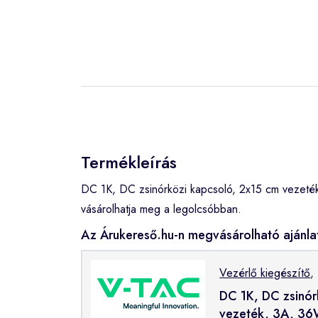
Termékleírás
DC 1K, DC zsinórközi kapcsoló, 2x15 cm vezeté
vásárolhatja meg a legolcsóbban.
Az Árukereső.hu-n megvásárolható ajánla
Vezérlő kiegészítő
,
DC 1K, DC zsinór
vezeték, 3A, 3