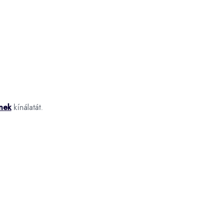
nek
kínálatát.