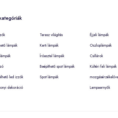
kategóriák
zók
Terasz világítás
Éjjeli lámpák
hető lámpák
Kerti lámpák
Oszloplámpák
lámpák
Íróasztal lámpák
Csillárok
zó
Beépíthető spot lámpák
Kültéri fali lámpák
hető led izzók
Spot lámpák
mozgásérzékelőve
onyi dekoráció
Lampaernyők