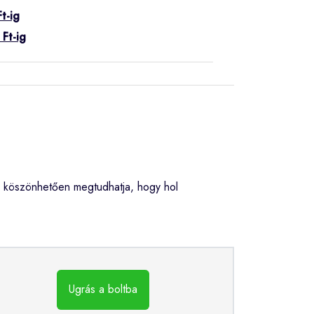
t-ig
Ft-ig
 köszönhetően megtudhatja, hogy hol
Ugrás a boltba