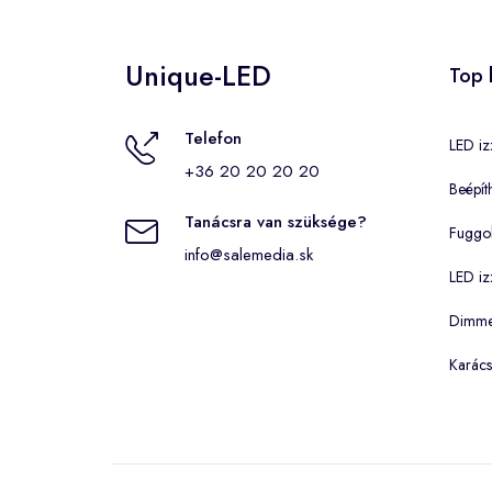
Unique-LED
Top 
Telefon
LED iz
+36 20 20 20 20
Beépít
Tanácsra van szüksége?
Fuggo
info@salemedia.sk
LED iz
Dimmel
Karács