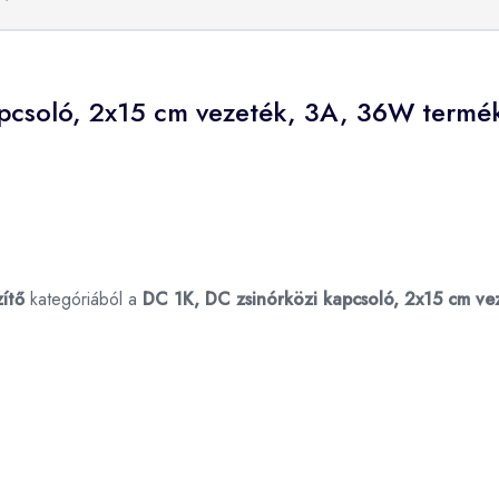
apcsoló, 2x15 cm vezeték, 3A, 36W termék
zítő
kategóriából a
DC 1K, DC zsinórközi kapcsoló, 2x15 cm v