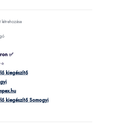
nt létrehozása
ugó
áron ✅
⭐⭐
lő kiegészítő
gyi
mpex.hu
lő kiegészítő Somogyi