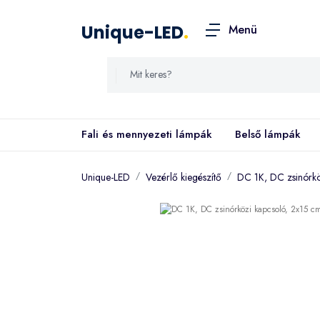
Unique-LED
.
Menü
Fali és mennyezeti lámpák
Belső lámpák
Unique-LED
Vezérlő kiegészítő
DC 1K, DC zsinórkö