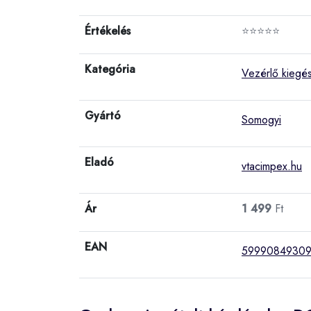
Értékelés
⭐⭐⭐⭐⭐
Kategória
Vezérlő kiegés
Gyártó
Somogyi
Eladó
vtacimpex.hu
Ár
1 499
Ft
EAN
5999084930