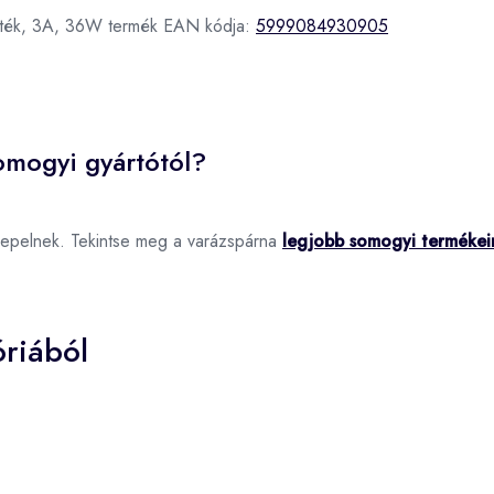
eték, 3A, 36W termék EAN kódja:
5999084930905
omogyi gyártótól?
repelnek. Tekintse meg a varázspárna
legjobb somogyi termékei
riából