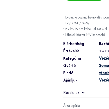
• toldás, elosztás, betáplálási po
• 12V / 3A / 36W
• 2 x kb 15 cm kábel, aljzat + d
• kábelek között 12V kapcsoló
Elérhetőség
Rakt
Értékelés
⭐⭐⭐
Kategória
Vezér
Gyártó
Somo
Eladó
vtaci
Ajánljuk
Vezér
Részletek
Árkategória: