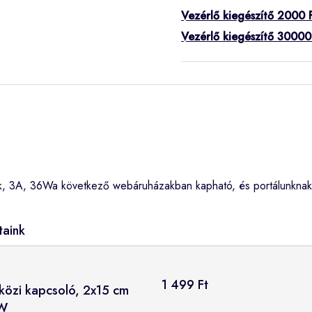
Vezérlő kiegészítő 2000 F
Vezérlő kiegészítő 30000 
k, 3A, 36Wa következő webáruházakban kapható, és portálunknak
taink
1 499 Ft
közi kapcsoló, 2x15 cm
6W