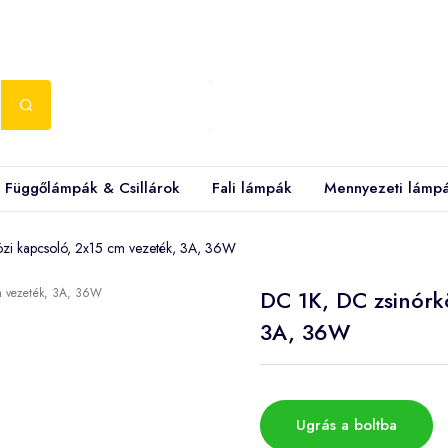
Függőlámpák & Csillárok
Fali lámpák
Mennyezeti lámp
zi kapcsoló, 2x15 cm vezeték, 3A, 36W
DC 1K, DC zsinórkö
3A, 36W
Ugrás a boltba