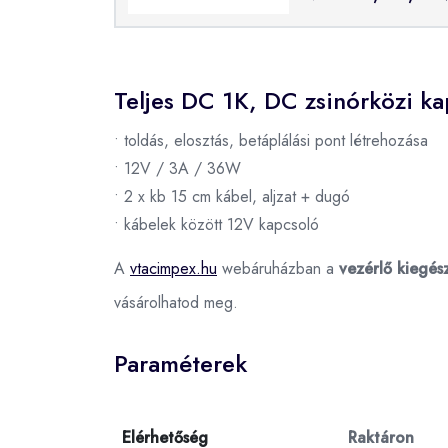
Teljes DC 1K, DC zsinórközi k
• toldás, elosztás, betáplálási pont létrehozása
• 12V / 3A / 36W
• 2 x kb 15 cm kábel, aljzat + dugó
• kábelek között 12V kapcsoló
A
vtacimpex.hu
webáruházban a
vezérlő kiegés
vásárolhatod meg.
Paraméterek
Elérhetőség
Raktáron