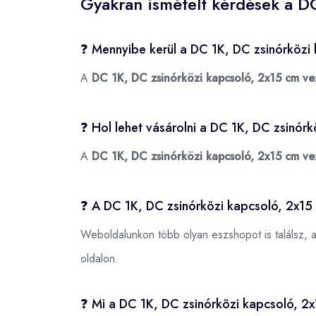
Gyakran ismételt kérdések a D
❓ Mennyibe kerül a DC 1K, DC zsinórköz
A
DC 1K, DC zsinórközi kapcsoló, 2x15 cm v
❓ Hol lehet vásárolni a DC 1K, DC zsinó
A
DC 1K, DC zsinórközi kapcsoló, 2x15 cm v
❓ A DC 1K, DC zsinórközi kapcsoló, 2x1
Weboldalunkon több olyan eszshopot is találsz, 
oldalon.
❓ Mi a DC 1K, DC zsinórközi kapcsoló, 