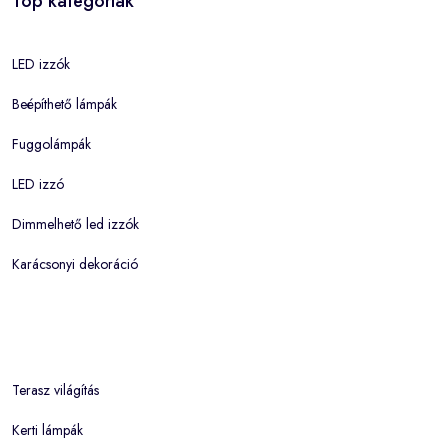
Top kategóriák
LED izzók
Beépíthető lámpák
Fuggolámpák
LED izzó
Dimmelhető led izzók
Karácsonyi dekoráció
Terasz világítás
Kerti lámpák