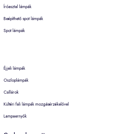
Íróasztal lámpák
Beépíthető spot lámpák
Spot lámpák
Éjjeli lámpák
Oszloplámpák
Csillárok
Kültéri fali lámpák mozgásérzékelővel
Lampaernyők