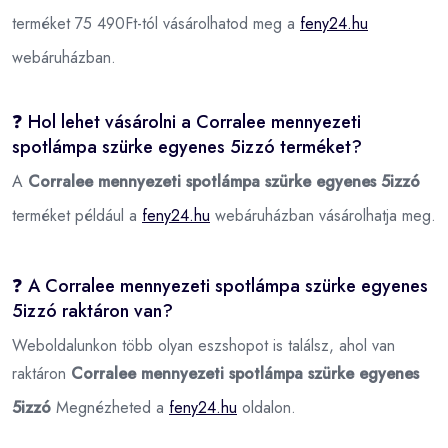
terméket 75 490Ft-tól vásárolhatod meg a
feny24.hu
webáruházban.
❓ Hol lehet vásárolni a Corralee mennyezeti
spotlámpa szürke egyenes 5izzó terméket?
A
Corralee mennyezeti spotlámpa szürke egyenes 5izzó
terméket például a
feny24.hu
webáruházban vásárolhatja meg.
❓ A Corralee mennyezeti spotlámpa szürke egyenes
5izzó raktáron van?
Weboldalunkon több olyan eszshopot is találsz, ahol van
raktáron
Corralee mennyezeti spotlámpa szürke egyenes
5izzó
Megnézheted a
feny24.hu
oldalon.