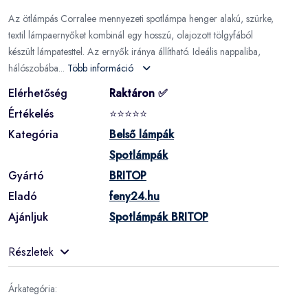
Az ötlámpás Corralee mennyezeti spotlámpa henger alakú, szürke,
textil lámpaernyőket kombinál egy hosszú, olajozott tölgyfából
készült lámpatesttel. Az ernyők iránya állítható. Ideális nappaliba,
hálószobába...
Több információ
Elérhetőség
Raktáron ✅
Értékelés
⭐⭐⭐⭐⭐
Kategória
Belső lámpák
Spotlámpák
Gyártó
BRITOP
Eladó
feny24.hu
Ajánljuk
Spotlámpák BRITOP
Részletek
Árkategória: