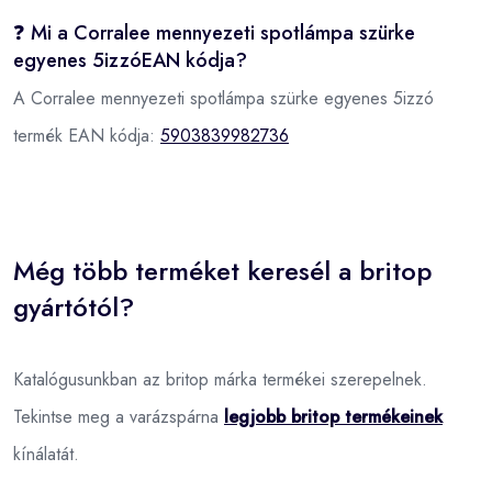
❓ Mi a Corralee mennyezeti spotlámpa szürke
egyenes 5izzóEAN kódja?
A Corralee mennyezeti spotlámpa szürke egyenes 5izzó
termék EAN kódja:
5903839982736
Még több terméket keresél a britop
gyártótól?
Katalógusunkban az britop márka termékei szerepelnek.
Tekintse meg a varázspárna
legjobb britop termékeinek
kínálatát.