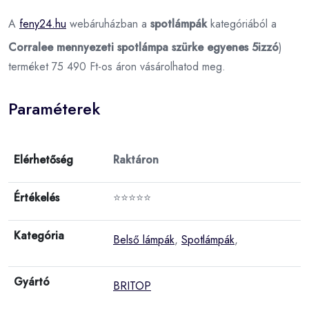
A
feny24.hu
webáruházban a
spotlámpák
kategóriából a
Corralee mennyezeti spotlámpa szürke egyenes 5izzó
)
terméket 75 490 Ft-os áron vásárolhatod meg.
Paraméterek
Elérhetőség
Raktáron
Értékelés
⭐⭐⭐⭐⭐
Kategória
Belső lámpák
,
Spotlámpák
,
Gyártó
BRITOP