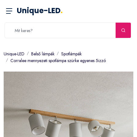
Unique-LED
.
Unique-LED
Belső lámpák
Spotlámpák
Corralee mennyezeti spotlámpa szürke egyenes 5izzó