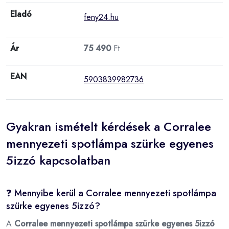
Eladó
feny24.hu
Ár
75 490
Ft
EAN
5903839982736
Gyakran ismételt kérdések a Corralee
mennyezeti spotlámpa szürke egyenes
5izzó kapcsolatban
❓ Mennyibe kerül a Corralee mennyezeti spotlámpa
szürke egyenes 5izzó?
A
Corralee mennyezeti spotlámpa szürke egyenes 5izzó