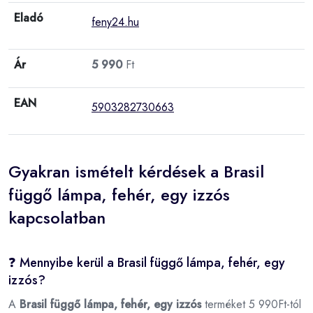
Eladó
feny24.hu
Ár
5 990
Ft
EAN
5903282730663
Gyakran ismételt kérdések a Brasil
függő lámpa, fehér, egy izzós
kapcsolatban
❓ Mennyibe kerül a Brasil függő lámpa, fehér, egy
izzós?
A
Brasil függő lámpa, fehér, egy izzós
terméket 5 990Ft-tól