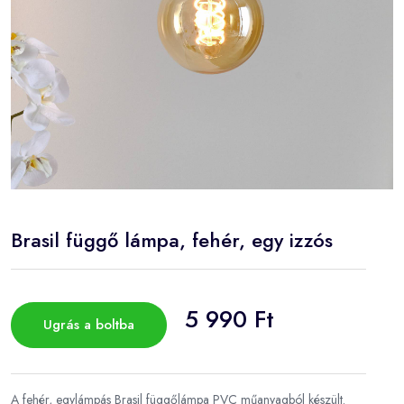
Brasil függő lámpa, fehér, egy izzós
5 990 Ft
Ugrás a boltba
A fehér, egylámpás Brasil függőlámpa PVC műanyagból készült.