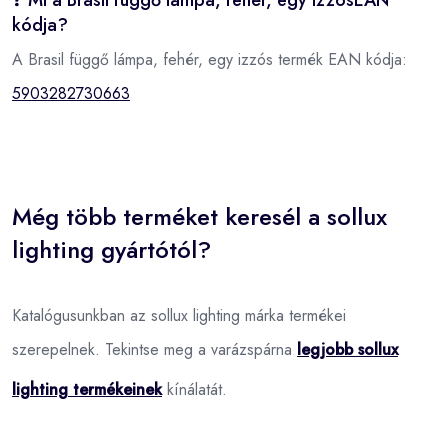
❓ Mi a Brasil függő lámpa, fehér, egy izzósEAN
kódja?
A Brasil függő lámpa, fehér, egy izzós termék EAN kódja:
5903282730663
Még több terméket keresél a sollux
lighting gyártótól?
Katalógusunkban az sollux lighting márka termékei
szerepelnek. Tekintse meg a varázspárna
legjobb sollux
lighting termékeinek
kínálatát.