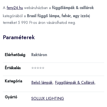
A
feny24.hu
webáruházban a
függőlámpák & csillárok
kategóriából a
Brasil függő lámpa, fehér, egy izzós
)
terméket 5 990 Ft-os áron vásárolhatod meg.
Paraméterek
Elérhetőség
Raktáron
Értékelés
⭐⭐⭐⭐⭐
Kategória
Belső lámpák
,
Függőlámpák & Csillárok
,
Gyártó
SOLLUX LIGHTING