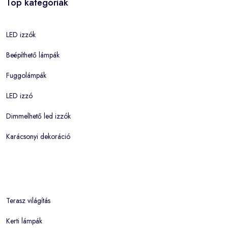
Top kategóriák
LED izzók
Beépíthető lámpák
Fuggolámpák
LED izzó
Dimmelhető led izzók
Karácsonyi dekoráció
Terasz világítás
Kerti lámpák