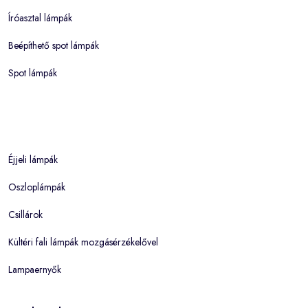
Íróasztal lámpák
Beépíthető spot lámpák
Spot lámpák
Éjjeli lámpák
Oszloplámpák
Csillárok
Kültéri fali lámpák mozgásérzékelővel
Lampaernyők