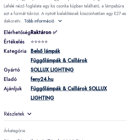
Lefelé néző foglalata egy kis csonka kúpban található; a lámpabúra
ezt a formát tükrözi. A nyitott kialakításnak köszönhetően egy E27-es
dekoratív...
Több információ
Elérhetőség
Raktáron ✅
Értékelés
⭐⭐⭐⭐⭐
Kategória
Belső lámpák
Függőlámpák & Csillárok
Gyártó
SOLLUX LIGHTING
Eladó
feny24.hu
Ajánljuk
Függőlámpák & Csillárok SOLLUX
LIGHTING
Részletek
Árkategória: