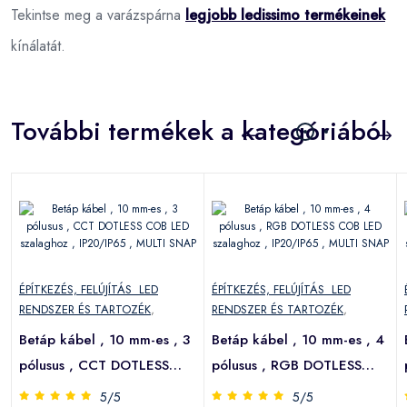
Tekintse meg a varázspárna
legjobb ledissimo termékeinek
kínálatát.
További termékek a kategóriából
ÉPÍTKEZÉS, FELÚJÍTÁS LED
ÉPÍTKEZÉS, FELÚJÍTÁS LED
RENDSZER ÉS TARTOZÉK
,
RENDSZER ÉS TARTOZÉK
,
Betáp kábel , 10 mm-es , 3
Betáp kábel , 10 mm-es , 4
pólusus , CCT DOTLESS
pólusus , RGB DOTLESS
COB LED szalaghoz ,
COB LED szalaghoz ,
5/5
5/5