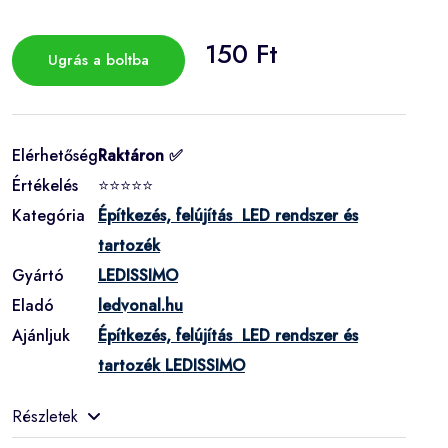
150 Ft
Ugrás a boltba
Elérhetőség
Raktáron ✅
Értékelés
⭐⭐⭐⭐⭐
Kategória
Építkezés, felújítás LED rendszer és
tartozék
Gyártó
LEDISSIMO
Eladó
ledvonal.hu
Ajánljuk
Építkezés, felújítás LED rendszer és
tartozék LEDISSIMO
Részletek