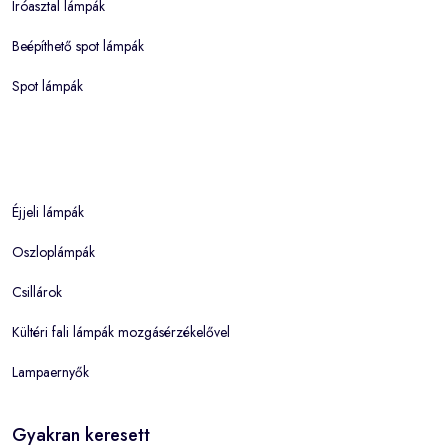
Íróasztal lámpák
Beépíthető spot lámpák
Spot lámpák
Éjjeli lámpák
Oszloplámpák
Csillárok
Kültéri fali lámpák mozgásérzékelővel
Lampaernyők
Gyakran keresett