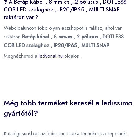
❓ A Betáp kábel , 8 mm-es , 2 pólusus , DOTLESS
COB LED szalaghoz , IP20/IP65 , MULTI SNAP
raktáron van?
Weboldalunkon több olyan eszshopot is találsz, ahol van
raktáron
Betáp kábel , 8 mm-es , 2 pólusus , DOTLESS
COB LED szalaghoz , IP20/IP65 , MULTI SNAP
Megnézheted a
ledvonal.hu
oldalon.
Még több terméket keresél a ledissimo
gyártótól?
Katalógusunkban az ledissimo márka termékei szerepelnek.