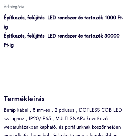
Árkategória:
Építkezés, felújítás LED rendszer és tartozék 1000 Ft-
ig
Építkezés, felújítás LED rendszer és tartozék 30000
Ft-ig
Termékleírás
Betáp kábel , 8 mm-es , 2 pólusus , DOTLESS COB LED
szalaghoz , IP20/IP65 , MULTI SNAPa következő
webáruházakban kapható, és portálunknak köszönhetően
megtudhatja, hogy hol vásárolhatja meg a legolcsóbban.