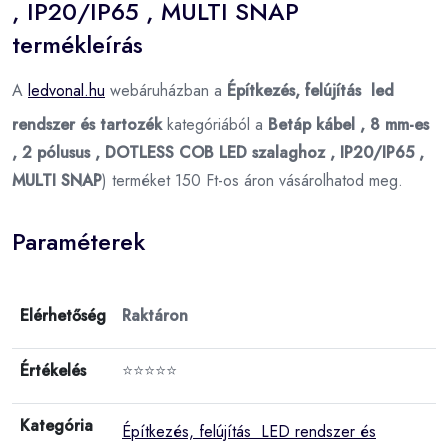
, IP20/IP65 , MULTI SNAP
termékleírás
A
ledvonal.hu
webáruházban a
Építkezés, felújítás led
rendszer és tartozék
kategóriából a
Betáp kábel , 8 mm-es
, 2 pólusus , DOTLESS COB LED szalaghoz , IP20/IP65 ,
MULTI SNAP
) terméket 150 Ft-os áron vásárolhatod meg.
Paraméterek
Elérhetőség
Raktáron
Értékelés
⭐⭐⭐⭐⭐
Kategória
Építkezés, felújítás LED rendszer és