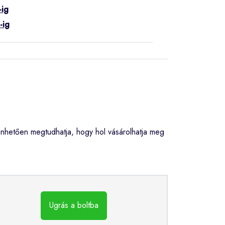
-ig
-ig
nhetően megtudhatja, hogy hol vásárolhatja meg
Ugrás a boltba