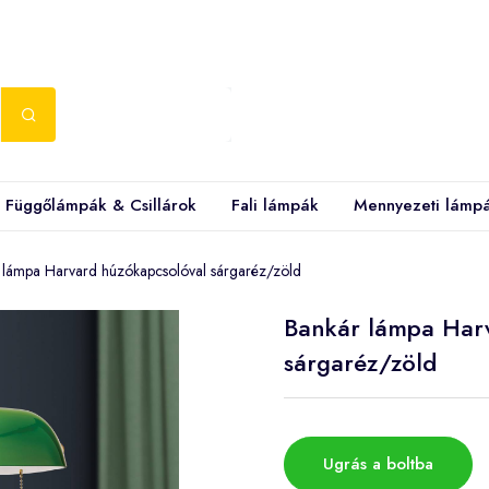
Függőlámpák & Csillárok
Fali lámpák
Mennyezeti lámp
 lámpa Harvard húzókapcsolóval sárgaréz/zöld
Bankár lámpa Har
sárgaréz/zöld
Ugrás a boltba