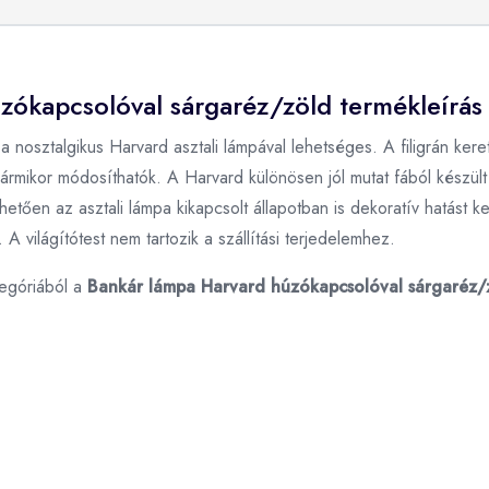
zókapcsolóval sárgaréz/zöld termékleírás
 nosztalgikus Harvard asztali lámpával lehetséges. A filigrán kere
ármikor módosíthatók. A Harvard különösen jól mutat fából készül
en az asztali lámpa kikapcsolt állapotban is dekoratív hatást kel
 A világítótest nem tartozik a szállítási terjedelemhez.
egóriából a
Bankár lámpa Harvard húzókapcsolóval sárgaréz/