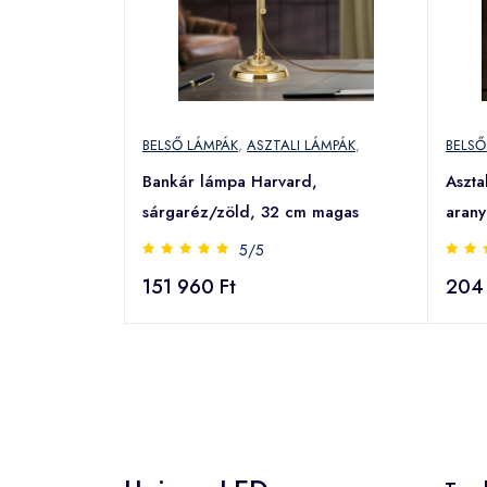
BELSŐ LÁMPÁK
,
ASZTALI LÁMPÁK
,
BELSŐ
Bankár lámpa Harvard,
Aszta
sárgaréz/zöld, 32 cm magas
arany
5/5
151 960 Ft
204 