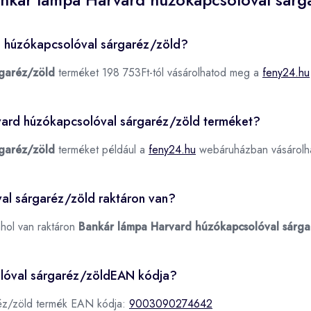
d húzókapcsolóval sárgaréz/zöld?
garéz/zöld
terméket 198 753Ft-tól vásárolhatod meg a
feny24.hu
rvard húzókapcsolóval sárgaréz/zöld terméket?
garéz/zöld
terméket például a
feny24.hu
webáruházban vásárolha
al sárgaréz/zöld raktáron van?
ahol van raktáron
Bankár lámpa Harvard húzókapcsolóval sárga
olóval sárgaréz/zöldEAN kódja?
réz/zöld termék EAN kódja:
9003090274642