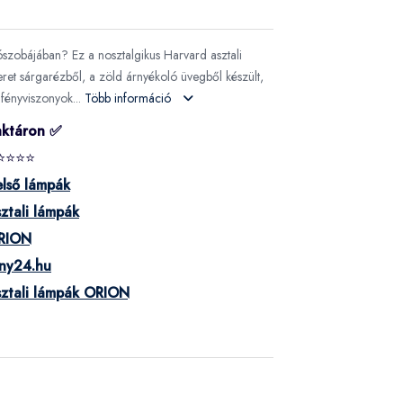
ószobájában? Ez a nosztalgikus Harvard asztali
keret sárgarézből, a zöld árnyékoló üvegből készült,
 fényviszonyok...
Több információ
aktáron ✅
⭐⭐⭐⭐
lső lámpák
ztali lámpák
RION
eny24.hu
ztali lámpák ORION