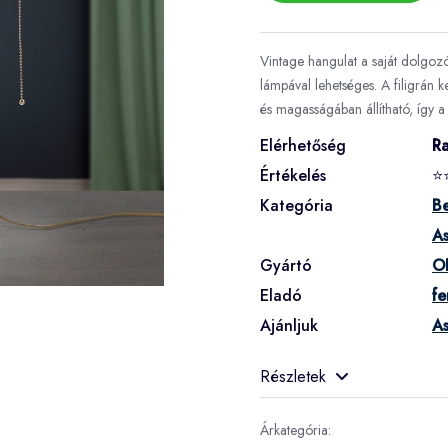
Vintage hangulat a saját dolgoz
lámpával lehetséges. A filigrán 
és magasságában állítható, így a
Elérhetőség
R
Értékelés
⭐
Kategória
Be
As
Gyártó
O
Eladó
f
Ajánljuk
As
Részletek
Árkategória: