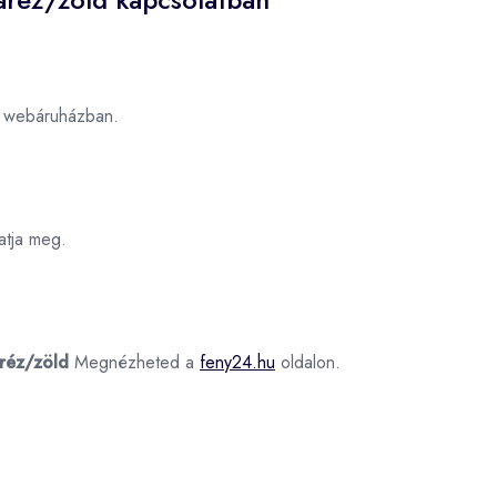
webáruházban.
tja meg.
réz/zöld
Megnézheted a
feny24.hu
oldalon.