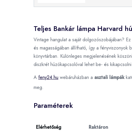
Teljes Bankár lámpa Harvard hú
Vintage hangulat a saját dolgozószobájában? Ez a
és magasságában állítható, így a fényviszonyok b
könyvtárban. Különleges megjelenésének köszönhető
diszkrét húzókapcsolóval lehet be- és kikapcsolni.
A
feny24.hu
webáruházban a
asztali lámpák
kat
meg.
Paraméterek
Elérhetőség
Raktáron