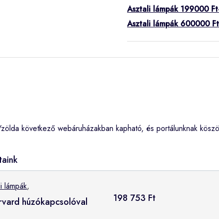
Asztali lámpák 199000 Ft
Asztali lámpák 600000 Ft
zölda következő webáruházakban kapható, és portálunknak köszö
taink
li lámpák
,
198 753 Ft
rvard húzókapcsolóval