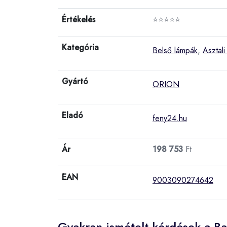
Értékelés
⭐⭐⭐⭐⭐
Kategória
Belső lámpák
,
Asztali
Gyártó
ORION
Eladó
feny24.hu
Ár
198 753
Ft
EAN
9003090274642
Gyakran ismételt kérdések a B