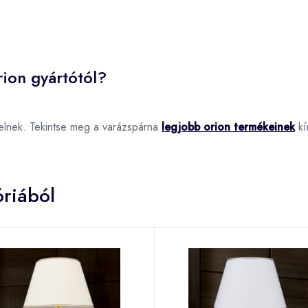
ion gyártótól?
elnek. Tekintse meg a varázspárna
legjobb orion termékeinek
kí
riából