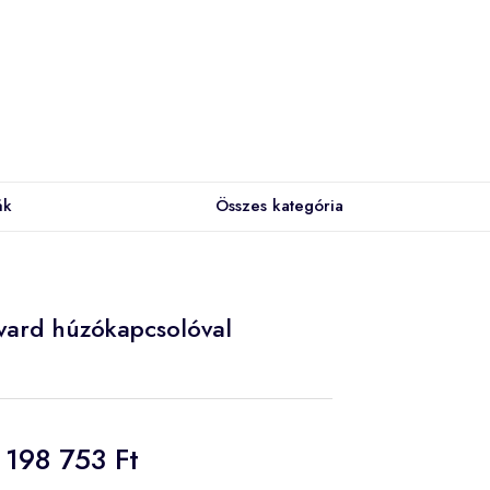
ák
Összes kategória
vard húzókapcsolóval
198 753 Ft