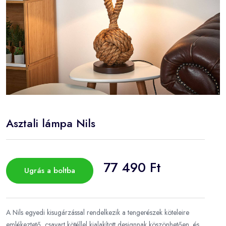
Asztali lámpa Nils
77 490 Ft
Ugrás a boltba
A Nils egyedi kisugárzással rendelkezik a tengerészek köteleire
emlékeztető, csavart kötéllel kialakított designnak köszönhetően, és