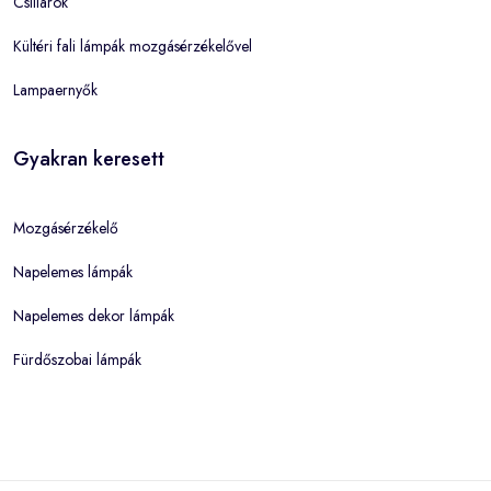
Csillárok
Kültéri fali lámpák mozgásérzékelővel
Lampaernyők
Gyakran keresett
Mozgásérzékelő
Napelemes lámpák
Napelemes dekor lámpák
Fürdőszobai lámpák