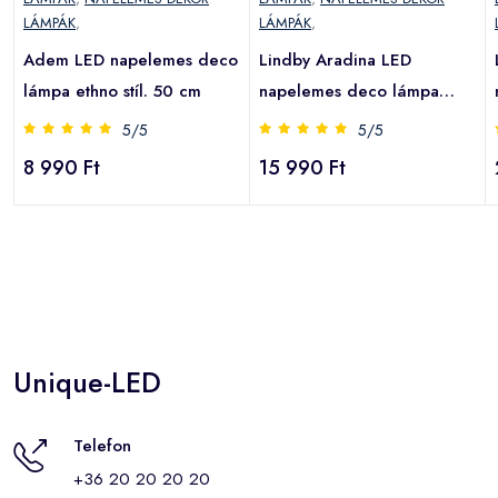
LÁMPÁK
,
LÁMPÁK
,
Adem LED napelemes deco
Lindby Aradina LED
lámpa ethno stíl. 50 cm
napelemes deco lámpa
földbe sz.
5/5
5/5
8 990 Ft
15 990 Ft
Unique-LED
Telefon
+36 20 20 20 20