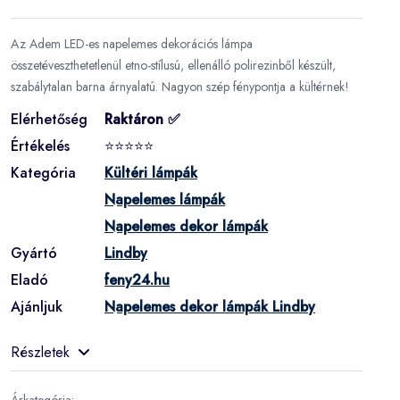
Az Adem LED-es napelemes dekorációs lámpa
összetéveszthetetlenül etno-stílusú, ellenálló polirezinből készült,
szabálytalan barna árnyalatú. Nagyon szép fénypontja a kültérnek!
Elérhetőség
Raktáron ✅
Értékelés
⭐⭐⭐⭐⭐
Kategória
Kültéri lámpák
Napelemes lámpák
Napelemes dekor lámpák
Gyártó
Lindby
Eladó
feny24.hu
Ajánljuk
Napelemes dekor lámpák Lindby
Részletek