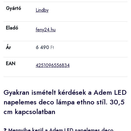
Gyártó
Lindby
Eladó
feny24.hu
Ár
6 490
Ft
EAN
4251096556834
Gyakran ismételt kérdések a Adem LED
napelemes deco lámpa ethno stíl. 30,5
cm kapcsolatban
❓ Mennyibe kerül a Adem LED napelemes deco