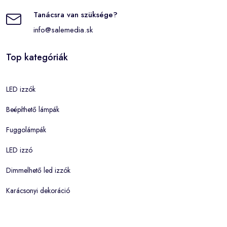
Tanácsra van szüksége?
info@salemedia.sk
Top kategóriák
LED izzók
Beépíthető lámpák
Fuggolámpák
LED izzó
Dimmelhető led izzók
Karácsonyi dekoráció