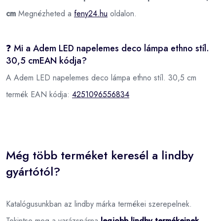
cm
Megnézheted a
feny24.hu
oldalon.
❓ Mi a Adem LED napelemes deco lámpa ethno stíl.
30,5 cmEAN kódja?
A Adem LED napelemes deco lámpa ethno stíl. 30,5 cm
termék EAN kódja:
4251096556834
Még több terméket keresél a lindby
gyártótól?
Katalógusunkban az lindby márka termékei szerepelnek.
Tekintse meg a varázspárna
legjobb lindby termékeinek