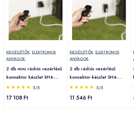
KIEGÉSZÍTŐK
,
ELEKTROMOS
KIEGÉSZÍTŐK
,
ELEKTROMOS
ANYAGOK
,
ANYAGOK
,
2 db mini rádiós vezérlésű
2 db rádiós vezérlésű
konnektor készlet SH4-
konnektor-készlet SH4-
99653 Kültéri terület
99654 Kültéri terület
5/5
5/5
17 108 Ft
11 546 Ft