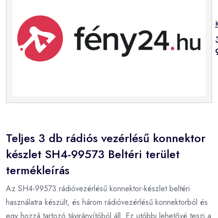
Teljes 3 db rádiós vezérlésű konnektor
készlet SH4-99573 Beltéri terület
termékleírás
Az SH4-99573 rádióvezérlésű konnektor-készlet beltéri
használatra készült, és három rádióvezérlésű konnektorból és
egy hozzá tartozó távirányítóból áll. Ez utóbbi lehetővé teszi a