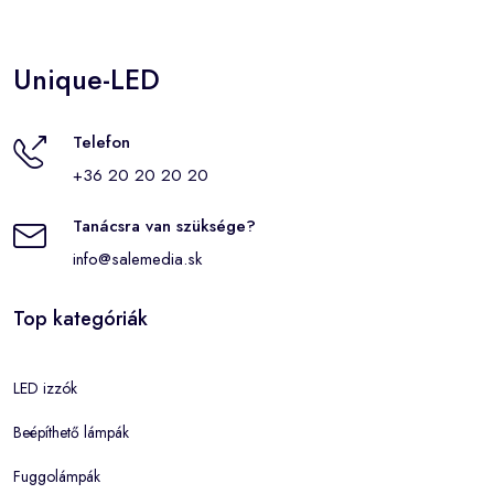
Unique-LED
Telefon
+36 20 20 20 20
Tanácsra van szüksége?
info@salemedia.sk
Top kategóriák
LED izzók
Beépíthető lámpák
Fuggolámpák