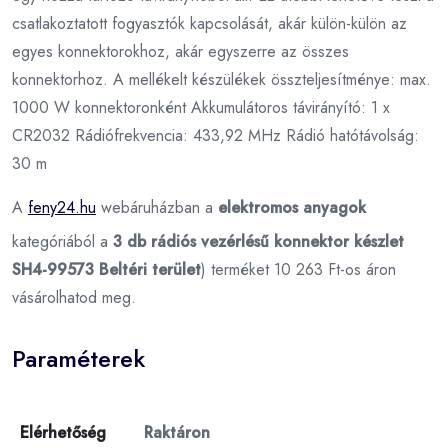
csatlakoztatott fogyasztók kapcsolását, akár külön-külön az
egyes konnektorokhoz, akár egyszerre az összes
konnektorhoz. A mellékelt készülékek összteljesítménye: max.
1000 W konnektoronként Akkumulátoros távirányító: 1 x
CR2032 Rádiófrekvencia: 433,92 MHz Rádió hatótávolság:
30 m
A
feny24.hu
webáruházban a
elektromos anyagok
kategóriából a
3 db rádiós vezérlésű konnektor készlet
SH4-99573 Beltéri terület
) terméket 10 263 Ft-os áron
vásárolhatod meg.
Paraméterek
Elérhetőség
Raktáron