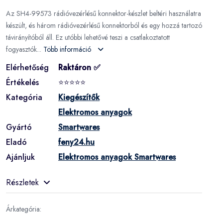
Az SH4-99573 rádióvezérlésű konnektor-készlet beltéri használatra
készült, és három rádióvezérlésű konnektorból és egy hozzá tartozó
távirányítóból áll. Ez utóbbi lehetővé teszi a csatlakoztatott
fogyasztók...
Több információ
Elérhetőség
Raktáron ✅
Értékelés
⭐⭐⭐⭐⭐
Kategória
Kiegészítők
Elektromos anyagok
Gyártó
Smartwares
Eladó
feny24.hu
Ajánljuk
Elektromos anyagok Smartwares
Részletek
Árkategória: