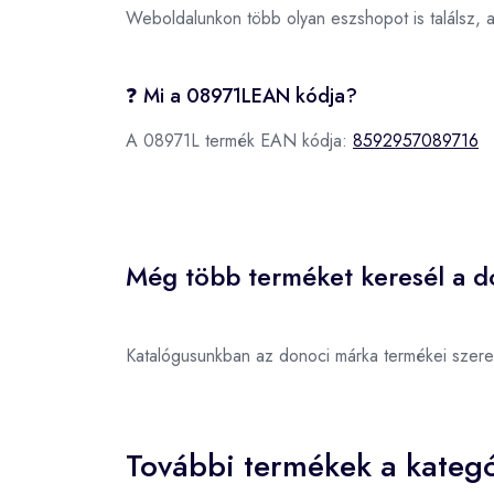
Weboldalunkon több olyan eszshopot is találsz, 
❓ Mi a 08971LEAN kódja?
A 08971L termék EAN kódja:
8592957089716
Még több terméket keresél a d
Katalógusunkban az donoci márka termékei szer
További termékek a kategó