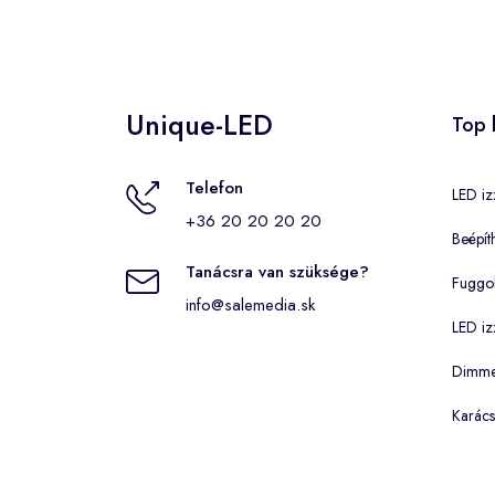
Unique-LED
Top 
Telefon
LED iz
+36 20 20 20 20
Beépít
Tanácsra van szüksége?
Fuggo
info@salemedia.sk
LED iz
Dimmel
Karács