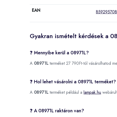
EAN
859295708
Gyakran ismételt kérdések a 0
❓ Mennyibe kerül a 08971L?
A
08971L
terméket 27 790Ft-tól vásárolhatod m
❓ Hol lehet vásárolni a 08971L terméket?
A
08971L
terméket például a
lampak.hu
webáruhá
❓ A 08971L raktáron van?