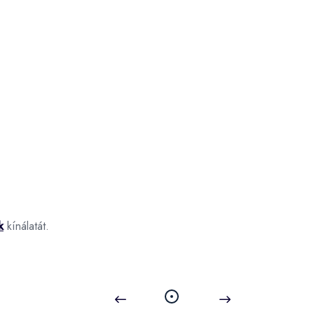
k
kínálatát.