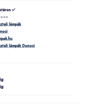
ktáron ✅
⭐⭐⭐⭐
ztali lámpák
noci
mpak.hu
ztali lámpák Donoci
ig
ig