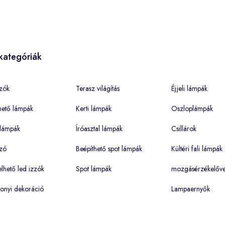
kategóriák
zók
Terasz világítás
Éjjeli lámpák
hető lámpák
Kerti lámpák
Oszloplámpák
lámpák
Íróasztal lámpák
Csillárok
zó
Beépíthető spot lámpák
Kültéri fali lámpák
hető led izzók
Spot lámpák
mozgásérzékelőve
onyi dekoráció
Lampaernyők