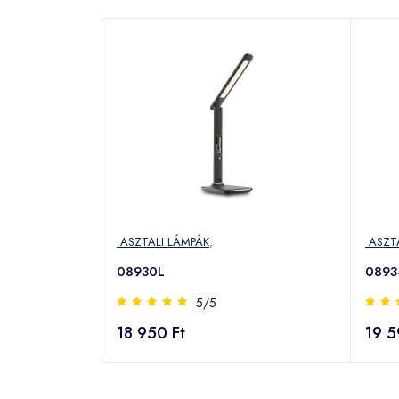
ASZTALI LÁMPÁK
,
ASZTA
08930L
0893
5/5
18 950 Ft
19 5