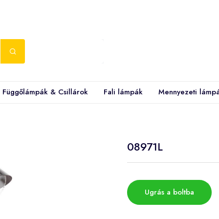
Függőlámpák & Csillárok
Fali lámpák
Mennyezeti lámp
08971L
Ugrás a boltba