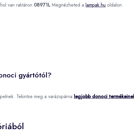
ahol van raktáron
08971L
Megnézheted a
lampak.hu
oldalon.
onoci gyártótól?
epelnek. Tekintse meg a varázspárna
legjobb donoci termékeine
riából