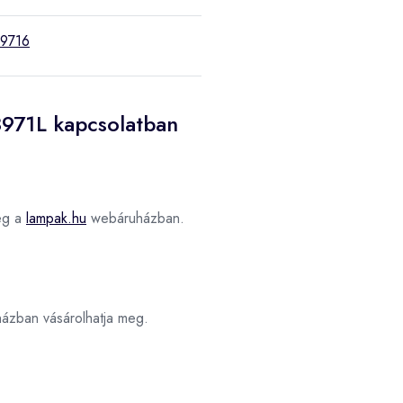
9716
8971L kapcsolatban
eg a
lampak.hu
webáruházban.
zban vásárolhatja meg.