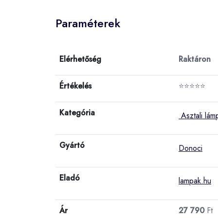
Paraméterek
Elérhetőség
Raktáron
Értékelés
⭐⭐⭐⭐⭐
Kategória
Asztali lám
Gyártó
Donoci
Eladó
lampak.hu
Ár
27 790
Ft