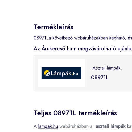
Termékleírás
08971La következő webáruházakban kapható, és 
Az Árukereső.hu-n megvásárolható ajánla
Asztali lámpák
,
08971L
Teljes 08971L termékleírás
A
lampak.hu
webáruházban a
asztali lámpák
ka