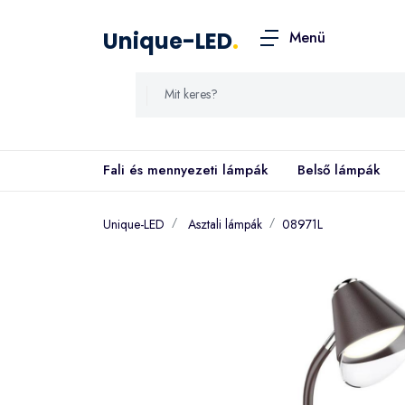
Unique-LED
.
Menü
Fali és mennyezeti lámpák
Belső lámpák
Unique-LED
Asztali lámpák
08971L