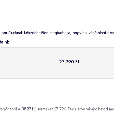
portálunknak köszönhetően megtudhatja, hogy hol vásárolhatja m
taink
27 790 Ft
tegóriából a
08971L
) terméket 27 790 Ft-os áron vásárolhatod m