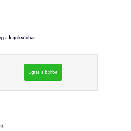
eg a legolcsóbban.
Ugrás a boltba
eg.