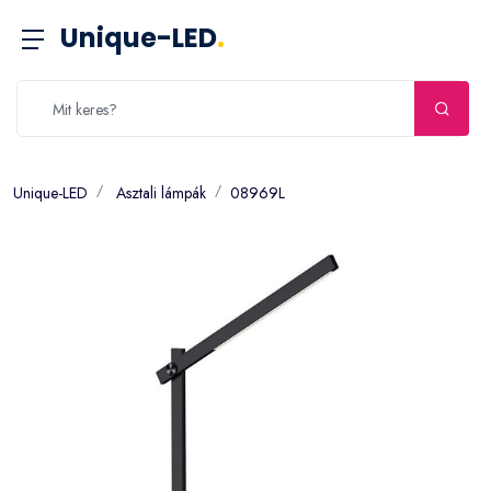
Unique-LED
.
Unique-LED
Asztali lámpák
08969L