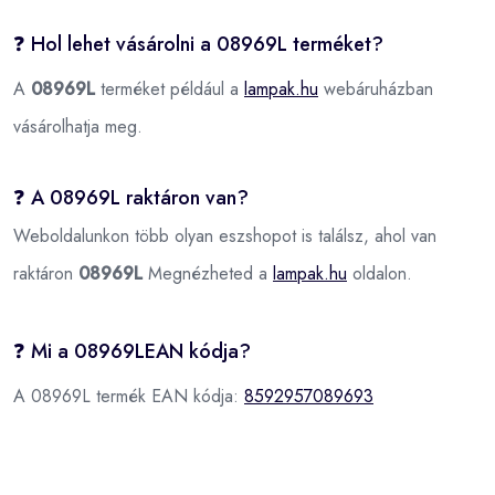
❓ Hol lehet vásárolni a 08969L terméket?
A
08969L
terméket például a
lampak.hu
webáruházban
vásárolhatja meg.
❓ A 08969L raktáron van?
Weboldalunkon több olyan eszshopot is találsz, ahol van
raktáron
08969L
Megnézheted a
lampak.hu
oldalon.
❓ Mi a 08969LEAN kódja?
A 08969L termék EAN kódja:
8592957089693