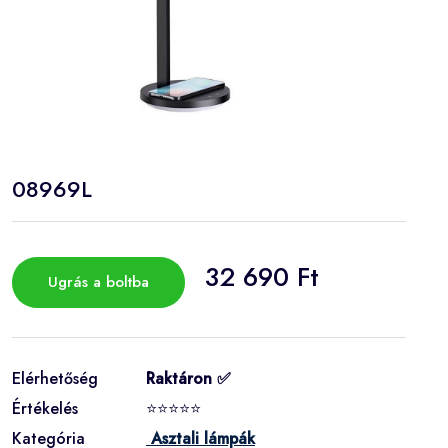
08969L
32 690 Ft
Ugrás a boltba
Elérhetőség
Raktáron ✅
Értékelés
⭐⭐⭐⭐⭐
Kategória
Asztali lámpák