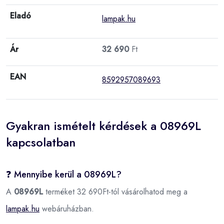
Eladó
lampak.hu
Ár
32 690
Ft
EAN
8592957089693
Gyakran ismételt kérdések a 08969L
kapcsolatban
❓ Mennyibe kerül a 08969L?
A
08969L
terméket 32 690Ft-tól vásárolhatod meg a
lampak.hu
webáruházban.