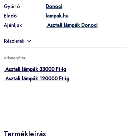
Gyártó
Donoci
Eladó
lampak.hu
Ajánljuk
Asztali lámpák Donoci
Részletek
Árkategória:
Asztali lámpák 33000 Ft-ig
Asztali lámpák 120000 Ft-ig
Termékleírás