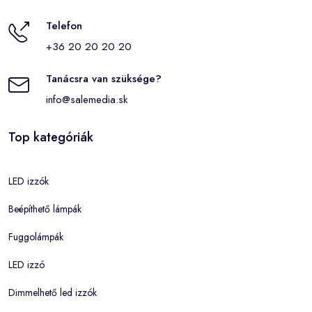
Telefon
+36 20 20 20 20
Tanácsra van szüksége?
info@salemedia.sk
Top kategóriák
LED izzók
Beépíthető lámpák
Fuggolámpák
LED izzó
Dimmelhető led izzók