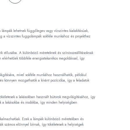
lámpák lehetnek függőleges vagy vízszintes kialakításúak,
íg a vízszintes fuggolámpák sokféle munkához és projekthez
ik stílusába. A különböző méreteknek és színösszeállításoknak
elérhetőek többféle energiatakarékos megoldással, így
ágítására, mivel sokféle munkához használhatók, például
és könnyen mozgathatók a kívánt pozícióba, így a feladatok
kéletesek a lakásokban használt bútorok megvilágításához, így
sak a lakásokba és irodákba, így minden helyiségben
kalmazhatóak. Ezek a lámpák különböző méretekben és
pák számos előnnyel bírnak, így tökéletesek a helyiségek