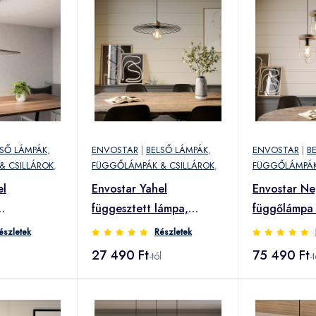
LSŐ LÁMPÁK
,
ENVOSTAR
|
BELSŐ LÁMPÁK
,
ENVOSTAR
|
B
& CSILLÁROK
,
FÜGGŐLÁMPÁK & CSILLÁROK
,
FÜGGŐLÁMPÁK
el
Envostar Yahel
Envostar N
függesztett lámpa,
függőlámpa
, Ø 65cm
tölgy/fekete, Ø 45cm
rondella
észletek
Részletek
27 490 Ft
75 490 Ft
l
-tól
-t