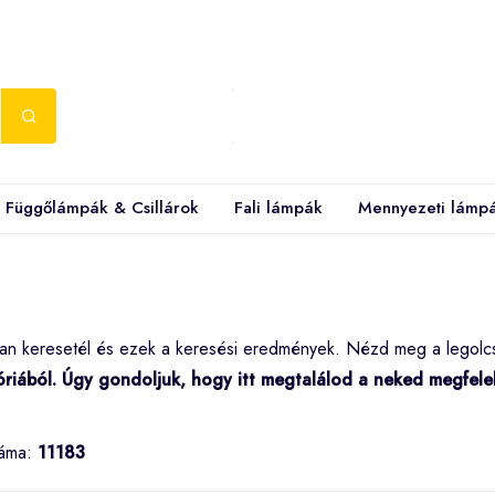
Függőlámpák & Csillárok
Fali lámpák
Mennyezeti lámp
ban keresetél és ezek a keresési eredmények. Nézd meg a legol
óriából. Úgy gondoljuk, hogy itt megtalálod a neked megfel
záma:
11183