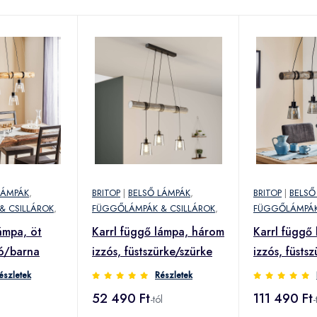
LÁMPÁK
,
BRITOP
|
BELSŐ LÁMPÁK
,
BRITOP
|
BELSŐ
& CSILLÁROK
,
FÜGGŐLÁMPÁK & CSILLÁROK
,
FÜGGŐLÁMPÁK
ámpa, öt
Karrl függő lámpa, három
Karrl függő 
zó/barna
izzós, füstszürke/szürke
izzós, füsts
észletek
Részletek
52 490 Ft
111 490 Ft
-tól
-