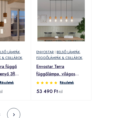
ELSŐ LÁMPÁK
,
ENVOSTAR
|
BELSŐ LÁMPÁK
,
 & CSILLÁROK
,
FÜGGŐLÁMPÁK & CSILLÁROK
,
rra függő
Envostar Terra
enyő 3fl
függőlámpa, világos
fenyő, 5fl
Részletek
Részletek
53 490 Ft
tól
-tól
5