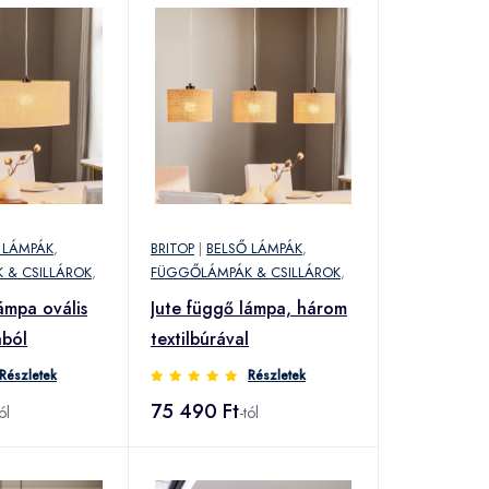
 LÁMPÁK
,
BRITOP
|
BELSŐ LÁMPÁK
,
 & CSILLÁROK
,
FÜGGŐLÁMPÁK & CSILLÁROK
,
ámpa ovális
Jute függő lámpa, három
ából
textilbúrával
Részletek
Részletek
75 490 Ft
ól
-tól