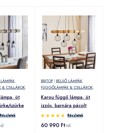
 LÁMPÁK
,
BRITOP
|
BELSŐ LÁMPÁK
,
 & CSILLÁROK
,
FÜGGŐLÁMPÁK & CSILLÁROK
,
lámpa, öt
Karou függő lámpa, öt
zürke/szürke
izzós, barnára pácolt
Részletek
Részletek
60 990 Ft
tól
-tól