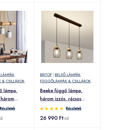
 LÁMPÁK
,
BRITOP
|
BELSŐ LÁMPÁK
,
 & CSILLÁROK
,
FÜGGŐLÁMPÁK & CSILLÁROK
,
ő lámpa,
Beeke függő lámpa,
 három
három izzós, rácsos
búrával
Részletek
Részletek
26 990 Ft
ól
-tól