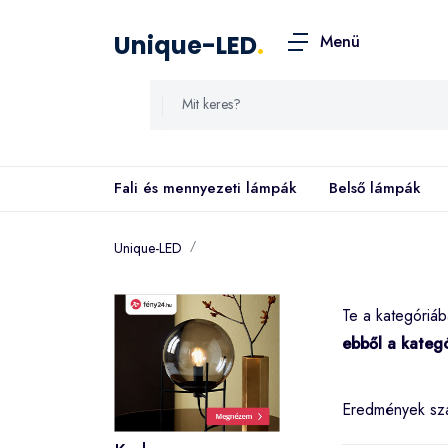
Unique-LED
.
Menü
Fali és mennyezeti lámpák
Belső lámpák
Unique-LED
Te a
kategóriá
ebből a kateg
Eredmények s