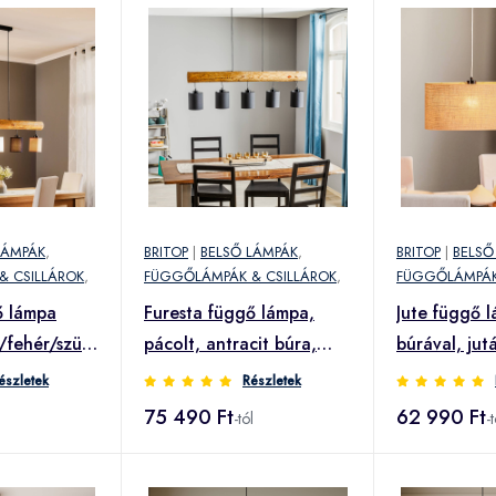
LÁMPÁK
,
BRITOP
|
BELSŐ LÁMPÁK
,
BRITOP
|
BELSŐ
& CSILLÁROK
,
FÜGGŐLÁMPÁK & CSILLÁROK
,
FÜGGŐLÁMPÁK
ő lámpa
Furesta függő lámpa,
Jute függő l
/fehér/szürke
pácolt, antracit búra,
búrával, jut
5izzós
észletek
Részletek
75 490 Ft
62 990 Ft
-tól
-t