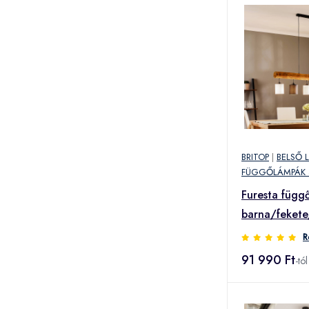
BRITOP
|
BELSŐ 
FÜGGŐLÁMPÁK 
Furesta függ
barna/fekete
5iz
R
91 990 Ft
-tól