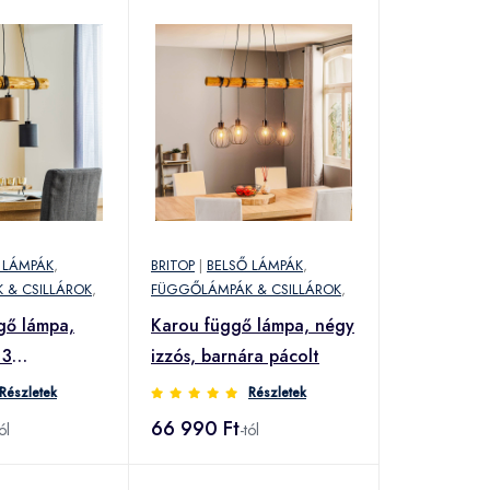
 LÁMPÁK
,
BRITOP
|
BELSŐ LÁMPÁK
,
 & CSILLÁROK
,
FÜGGŐLÁMPÁK & CSILLÁROK
,
gő lámpa,
Karou függő lámpa, négy
 3
izzós, barnára pácolt
Részletek
Részletek
66 990 Ft
ól
-tól