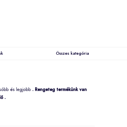
ák
Összes kategória
csóbb és legjobb
. Rengeteg termékünk van
elő
.