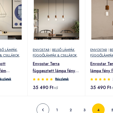
LSŐ LÁMPÁK
,
ENVOSTAR
|
BELSŐ LÁMPÁK
,
ENVOSTAR
|
B
& CSILLÁROK
,
FÜGGŐLÁMPÁK & CSILLÁROK
,
FÜGGŐLÁMPÁK
ott
Envostar Terra
Envostar Te
fém
függesztett lámpa fény
lámpa fény f
gletes
fenyő 3fl lineáris
rondel
észletek
Részletek
35 490 Ft
35 490 Ft
-tól
-
1
2
3
4