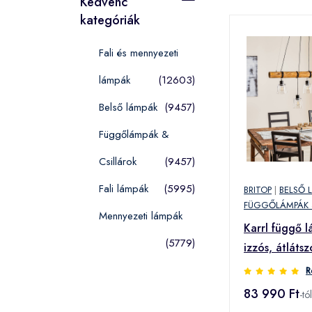
Kedvenc
kategóriák
Fali és mennyezeti
lámpák
(12603)
Belső lámpák
(9457)
Függőlámpák &
Csillárok
(9457)
Fali lámpák
(5995)
BRITOP
|
BELSŐ 
FÜGGŐLÁMPÁK 
Mennyezeti lámpák
Karrl függő l
(5779)
izzós, átláts
R
83 990 Ft
-tól