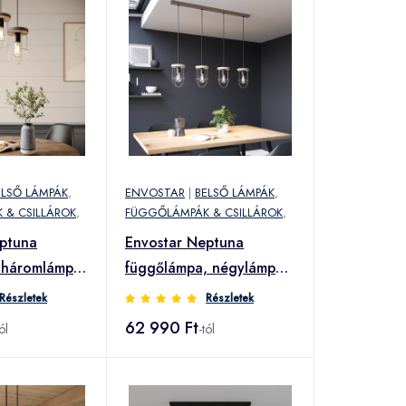
ELSŐ LÁMPÁK
,
ENVOSTAR
|
BELSŐ LÁMPÁK
,
 & CSILLÁROK
,
FÜGGŐLÁMPÁK & CSILLÁROK
,
eptuna
Envostar Neptuna
 háromlámpás
függőlámpa, négylámpás
lineáris
Részletek
Részletek
62 990 Ft
ól
-tól