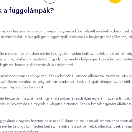
k a fuggolámpák?
agyon hasznos és sokoldalú lámpatípus, ami sokféle helyzetben alkalmazható. Ezek a 
 használhatóak. A függőleges fuggolámpák tökéletesek a helyiségek világításához, m
le méretben és stílusban elérhetőek, így könnyedén beilleszthetőek a lakások bármely
dén megtalálható a megfelelő fuggolámpa minden helyiségre. Ezek a lámpák szintén 
ágítását, hanem a villanyszámlát is csökkentheti.
mazásának számos előnye van. Ezek a lámpák különösen alkalmasak munkaterületek vil
, számítástechnikához és még sok más feladathoz. Ezek a lámpák könnyen szerelhetők 
ges megvilágítás biztosított.
le helyzetben használhatók, így a lakásokban és irodákban egyaránt. Ezek a lámpák tö
oz és projektekhez a megfelelő világítás biztosított. Ezek a lámpák egyaránt alkalma
ggolámpák nagyon hasznos és sokoldalú lámpatípusok, amelyek számos helyzetben al
n elérhetőek, így könnyedén beilleszthetőek a lakások bármelyik stílusába. Ezek a lám
unkához és projektekhez.