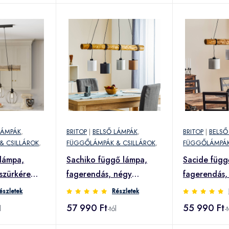
LÁMPÁK
,
BRITOP
|
BELSŐ LÁMPÁK
,
BRITOP
|
BELSŐ
& CSILLÁROK
,
FÜGGŐLÁMPÁK & CSILLÁROK
,
FÜGGŐLÁMPÁK
lámpa,
Sachiko függő lámpa,
Sacide függ
szürkére
fagerendás, négy
fagerendás,
textilbúra
textilbúra
észletek
Részletek
57 990 Ft
55 990 Ft
l
-tól
-t