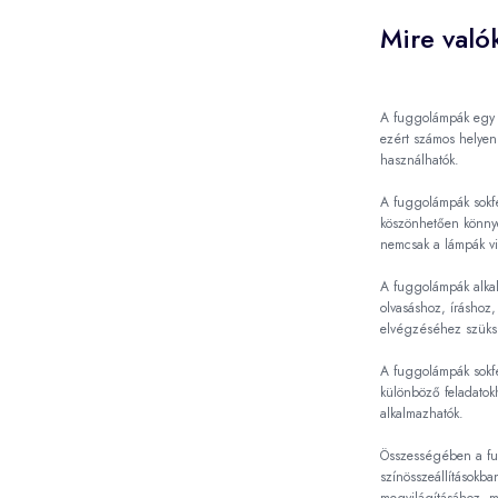
Mire való
A fuggolámpák egy n
ezért számos helyen
használhatók.
A fuggolámpák sokfé
köszönhetően könnye
nemcsak a lámpák vil
A fuggolámpák alkal
olvasáshoz, íráshoz
elvégzéséhez szüksé
A fuggolámpák sokfé
különböző feladatokh
alkalmazhatók.
Összességében a fu
színösszeállításokba
megvilágításához, m