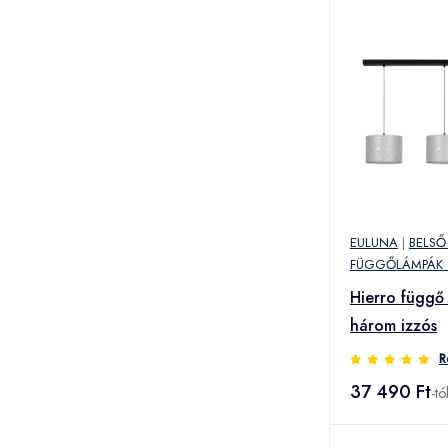
EULUNA
|
BELSŐ
FÜGGŐLÁMPÁK 
Hierro függő
három izzós
R
37 490 Ft
-tó