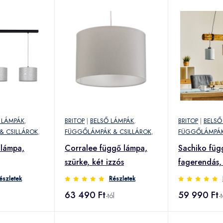
 LÁMPÁK
,
BRITOP
|
BELSŐ LÁMPÁK
,
BRITOP
|
BELSŐ
& CSILLÁROK
,
FÜGGŐLÁMPÁK & CSILLÁROK
,
FÜGGŐLÁMPÁK
 lámpa,
Corralee függő lámpa,
Sachiko füg
szürke, két izzós
fagerendás,
textilbúrával
észletek
Részletek
63 490 Ft
59 990 Ft
l
-tól
-t