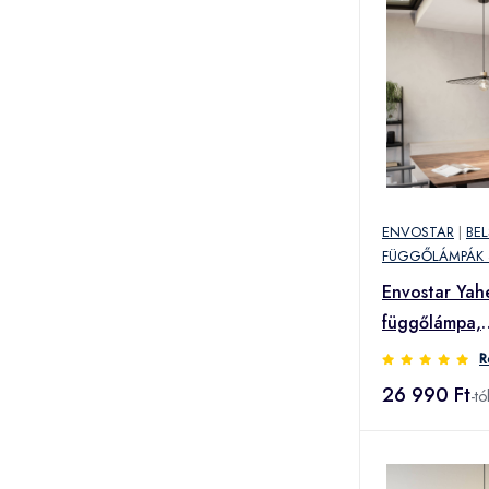
ENVOSTAR
|
BE
FÜGGŐLÁMPÁK 
Envostar Yah
függőlámpa,
tölgy/fekete
R
26 990 Ft
-tó