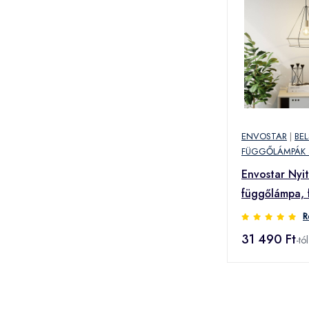
ENVOSTAR
|
BE
FÜGGŐLÁMPÁK 
Envostar Nyit
függőlámpa, 
ernyővel, szö
R
31 490 Ft
-tól