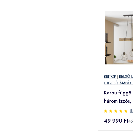
BRITOP
|
BELSŐ 
FÜGGŐLÁMPÁK 
Karou függő 
három izzós, 
pácolt
R
49 990 Ft
-tó