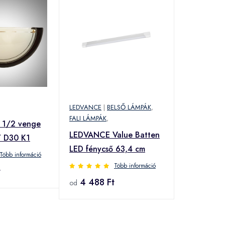
LEDVANCE
|
BELSŐ LÁMPÁK
,
FALI LÁMPÁK
,
 1/2 venge
LEDVANCE Value Batten
7 D30 K1
LED fénycső 63,4 cm
Több információ
Több információ
t
4 488 Ft
od