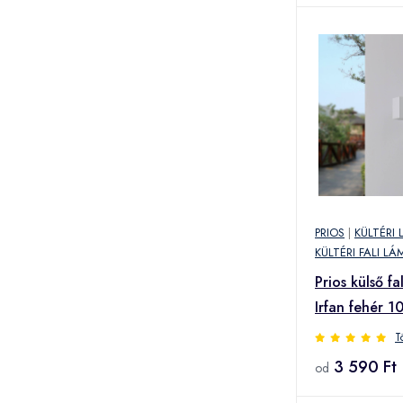
PRIOS
|
KÜLTÉRI
KÜLTÉRI FALI LÁ
Prios külső fa
Irfan fehér 1
T
3 590 Ft
od