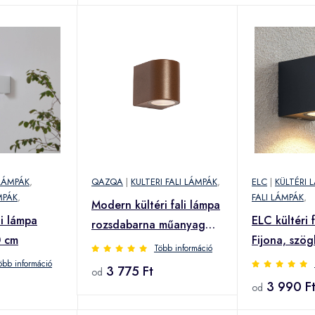
 LÁMPÁK
,
QAZQA
|
KULTERI FALI LÁMPÁK
,
ELC
|
KÜLTÉRI 
MPÁK
,
FALI LÁMPÁK
,
Modern kültéri fali lámpa
li lámpa
ELC kültéri 
rozsdabarna műanyag
0 cm
Fijona, szög
ovális - Baleno
Több információ
szürke, alum
öbb információ
3 775 Ft
od
3 990 F
od