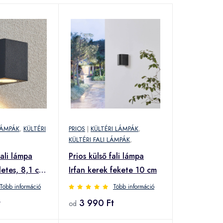
LÁMPÁK
,
KÜLTÉRI
PRIOS
|
KÜLTÉRI LÁMPÁK
,
KÜLTÉRI FALI LÁMPÁK
,
fali lámpa
Prios külső fali lámpa
letes, 8,1 cm,
Irfan kerek fekete 10 cm
ínium
Több információ
Több információ
t
3 990 Ft
od