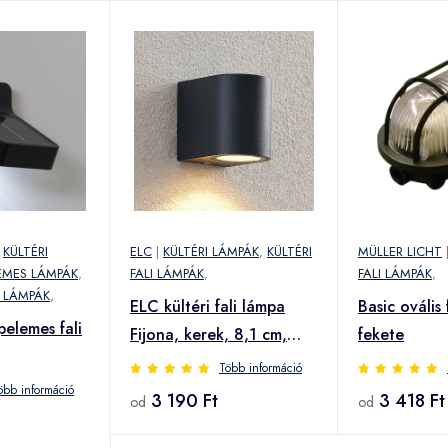
|
KÜLTÉRI
ELC
|
KÜLTÉRI LÁMPÁK
,
KÜLTÉRI
MÜLLER LICHT
EMES LÁMPÁK
,
FALI LÁMPÁK
,
FALI LÁMPÁK
,
I LÁMPÁK
,
ELC kültéri fali lámpa
Basic ovális 
elemes fali
Fijona, kerek, 8,1 cm,
fekete
szürke, alumínium
Több információ
kelővel
öbb információ
3 190 Ft
3 418 Ft
od
od