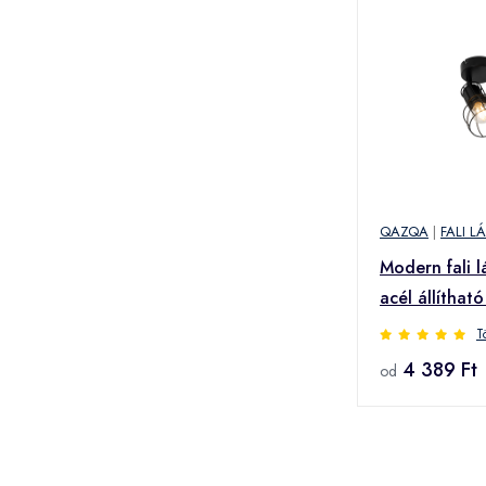
QAZQA
|
FALI L
Modern fali 
acél állítható
T
4 389 Ft
od