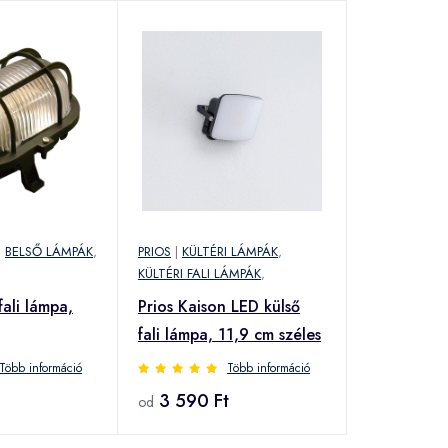
|
BELSŐ LÁMPÁK
,
PRIOS
|
KÜLTÉRI LÁMPÁK
,
KÜLTÉRI FALI LÁMPÁK
,
fali lámpa,
Prios Kaison LED külső
fali lámpa, 11,9 cm széles
Több információ
Több információ
3 590 Ft
od