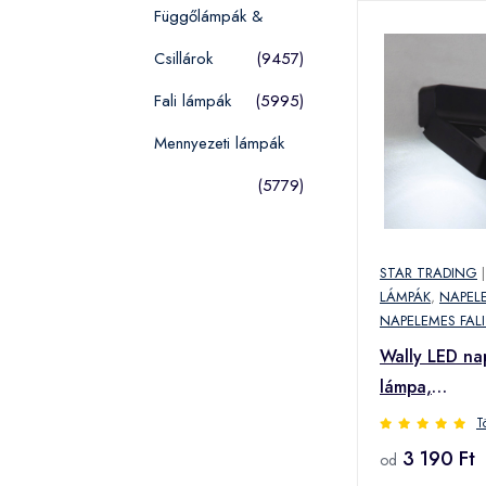
Függőlámpák &
Csillárok
(9457)
Fali lámpák
(5995)
Mennyezeti lámpák
(5779)
STAR TRADING
LÁMPÁK
,
NAPEL
NAPELEMES FAL
Wally LED nap
lámpa,
szürkületérzé
T
3 190 Ft
od