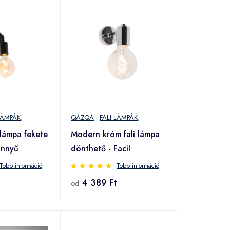
LÁMPÁK
,
QAZQA
|
FALI LÁMPÁK
,
 lámpa fekete
Modern króm fali lámpa
önnyű
dönthető - Facil
Több információ
Több információ
4 389 Ft
od