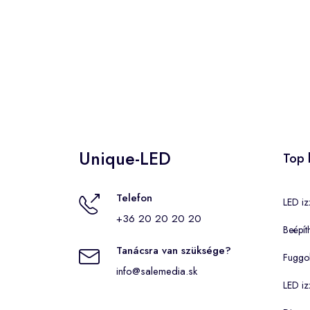
Unique-LED
Top 
Telefon
LED iz
+36 20 20 20 20
Beépít
Tanácsra van szüksége?
Fuggo
info@salemedia.sk
LED iz