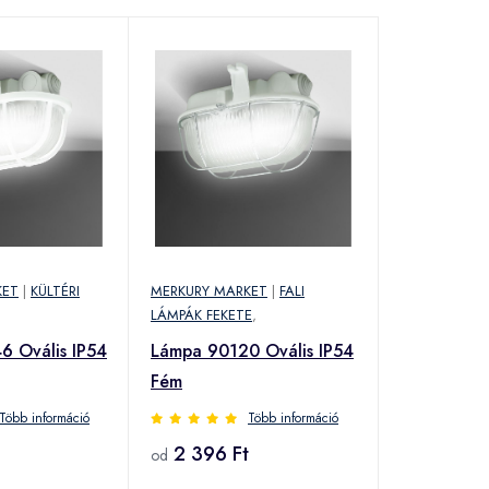
KET
|
KÜLTÉRI
MERKURY MARKET
|
FALI
LÁMPÁK FEKETE
,
 Ovális IP54
Lámpa 90120 Ovális IP54
Fém
Több információ
Több információ
2 396 Ft
od