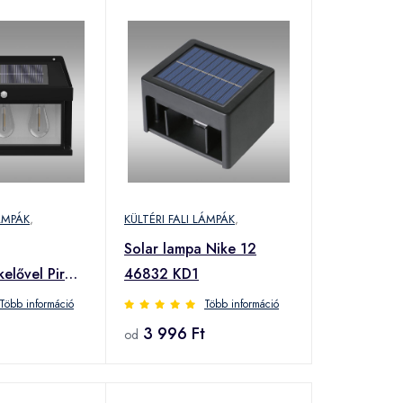
LÁMPÁK
,
KÜLTÉRI FALI LÁMPÁK
,
Solar lampa Nike 12
elővel Pir
46832 KD1
26 KD3
Több információ
Több információ
3 996 Ft
od