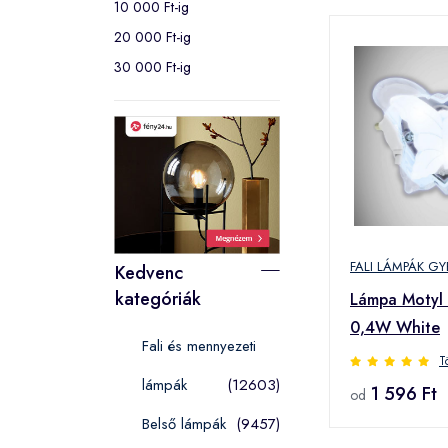
10 000 Ft-ig
20 000 Ft-ig
30 000 Ft-ig
FALI LÁMPÁK G
Kedvenc
kategóriák
Lámpa Motyl
0,4W White
Fali és mennyezeti
T
lámpák
(12603)
1 596 Ft
od
Belső lámpák
(9457)