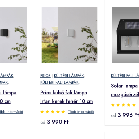
 LÁMPÁK
,
PRIOS
|
KÜLTÉRI LÁMPÁK
,
KÜLTÉRI FALI 
MPÁK
,
KÜLTÉRI FALI LÁMPÁK
,
Solar lampa
li lámpa
Prios külső fali lámpa
mozgásérzék
10 cm
Irfan kerek fehér 10 cm
Talin 3 468
öbb információ
Több információ
3 996 Ft
od
3 990 Ft
od