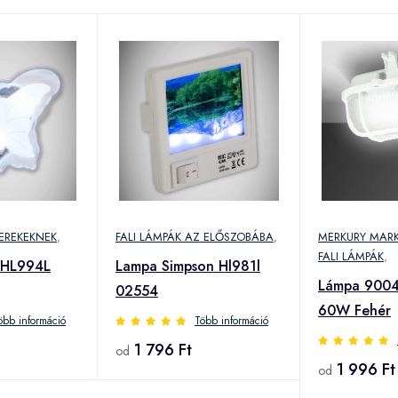
YEREKEKNEK
,
FALI LÁMPÁK AZ ELŐSZOBÁBA
,
MERKURY MAR
FALI LÁMPÁK
,
 HL994L
Lampa Simpson Hl981l
Lámpa 90046
02554
60W Fehér
öbb információ
Több információ
1 796 Ft
od
1 996 Ft
od