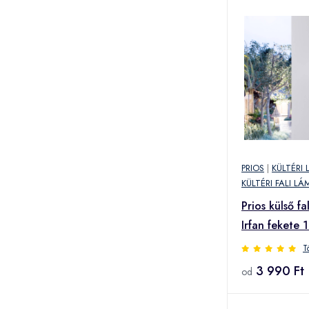
PRIOS
|
KÜLTÉRI
KÜLTÉRI FALI LÁ
Prios külső fa
Irfan fekete 
T
3 990 Ft
od