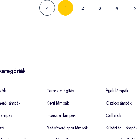
<
1
2
3
4
>
kategóriák
zók
Terasz világítás
Éjjeli lámpák
hető lámpák
Kerti lámpák
Oszloplámpák
lámpák
Íróasztal lámpák
Csillárok
zó
Beépíthető spot lámpák
Kültéri fali lámpák