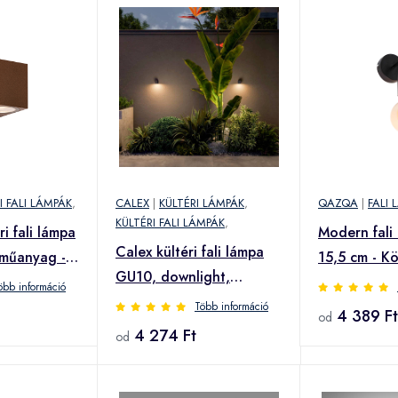
I FALI LÁMPÁK
,
CALEX
|
KÜLTÉRI LÁMPÁK
,
QAZQA
|
FALI 
KÜLTÉRI FALI LÁMPÁK
,
i fali lámpa
Modern fali
Calex kültéri fali lámpa
 műanyag -
15,5 cm - K
GU10, downlight,
öbb információ
magasság 8 cm, fekete
Több információ
4 389 Ft
od
4 274 Ft
od