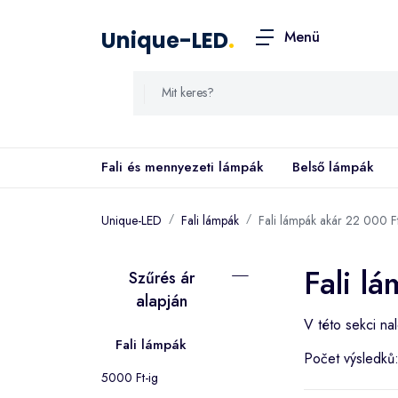
Unique-LED
.
Menü
Fali és mennyezeti lámpák
Belső lámpák
Unique-LED
Fali lámpák
Fali lámpák akár 22 000 Ft
Fali l
Szűrés ár
alapján
V této sekci na
Fali lámpák
Počet výsledků
5000 Ft-ig