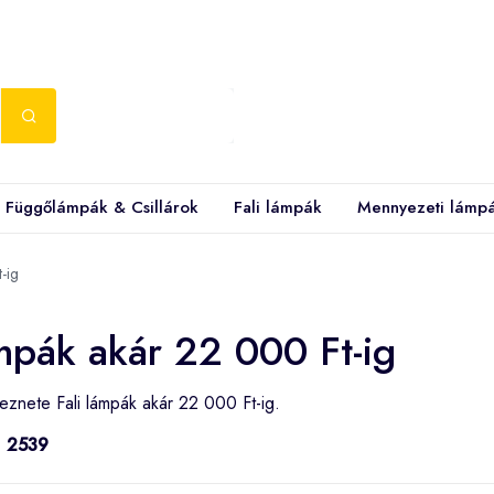
Függőlámpák & Csillárok
Fali lámpák
Mennyezeti lámp
-ig
ámpák akár 22 000 Ft-ig
leznete Fali lámpák akár 22 000 Ft-ig.
:
2539