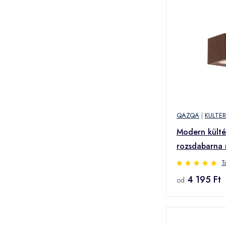
QAZQA
|
KULTER
Modern kültér
rozsdabarna
Baleno
T
4 195 Ft
od