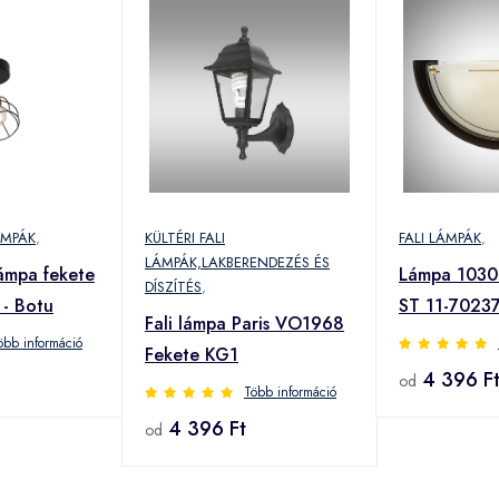
ÁMPÁK
,
KÜLTÉRI FALI
FALI LÁMPÁK
,
LÁMPÁK,LAKBERENDEZÉS ÉS
lámpa fekete
Lámpa 1030
DÍSZÍTÉS
,
 - Botu
ST 11-7023
Fali lámpa Paris VO1968
öbb információ
Fekete KG1
4 396 F
od
Több információ
4 396 Ft
od