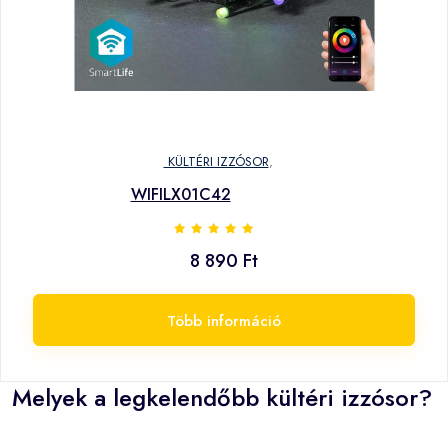
KÜLTÉRI IZZÓSOR
,
WIFILX01C42
8 890 Ft
Több információ
Melyek a legkelendőbb kültéri izzósor?