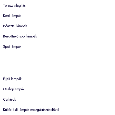
Terasz világítás
Kerti lámpák
Íróasztal lámpák
Beépíthető spot lámpák
Spot lámpák
Éjjeli lámpák
Oszloplámpák
Csillárok
Kültéri fali lámpák mozgásérzékelővel