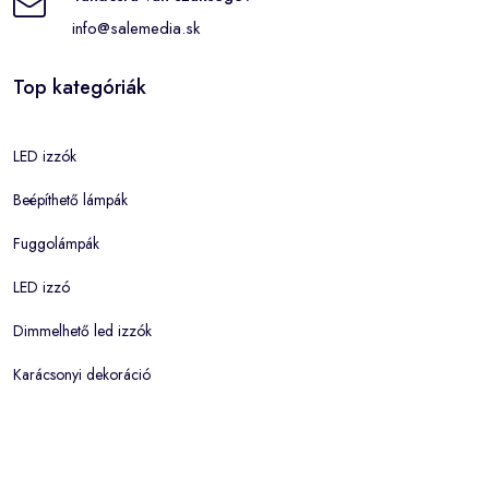
info@salemedia.sk
Top kategóriák
LED izzók
Beépíthető lámpák
Fuggolámpák
LED izzó
Dimmelhető led izzók
Karácsonyi dekoráció