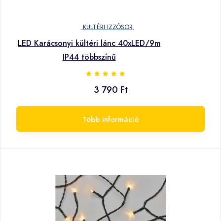
KÜLTÉRI IZZÓSOR
,
LED Karácsonyi kültéri lánc 40xLED/9m
IP44 többszínű
3 790 Ft
Több információ