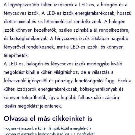
A legnépszerűbb kültéri izzósorok a LED-es, a halogén és a
fénycsöves izzók. A LED-es izzók energiatakarékosak, hosszú
élettartammal és kis hőtermeléssel rendelkeznek. A halogén
izzók könnyen kezelhetők, széles színskála áll rendelkezésre,
és költséghatékonyak. A fénycsöves izzók általában nagyobb
fényerővel rendelkeznek, mint a LED-es izzók, és könnyen
telepíthetők.
A LED-es, halogén és fénycsöves izzók mindegyike kiváló
megoldást kínál a kültéri világításhoz, de a választás a
felhasználó igényeitől és pénzügyi lehetőségeitől függ. Ezek a
kültéri izzósorok energiatakarékosak, költséghatékonyak és
könnyen telepíthetők, így a legtöbb felhasználó számára
ideális megoldást jelentenek.
Olvassa el más cikkeinket is
Hogyan válasszunk a kültéri lámpák közül a megfelelőt?
Hogyan válasszunk a karácsonyfa izzó közül a megfelelőt?