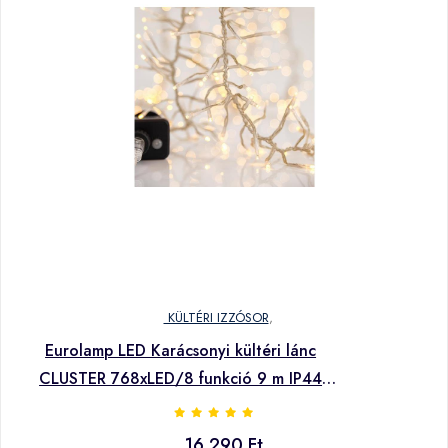
KÜLTÉRI IZZÓSOR
,
Eurolamp LED Karácsonyi kültéri lánc
CLUSTER 768xLED/8 funkció 9 m IP44
meleg fehér
16 290 Ft