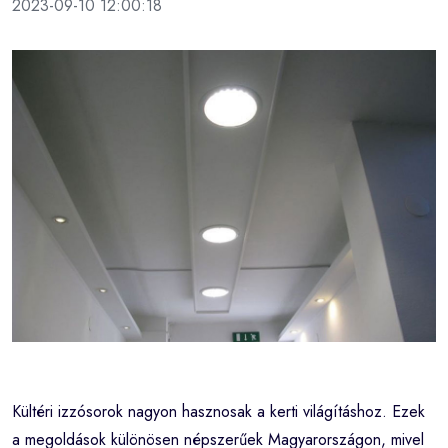
2023-09-10 12:00:18
Kültéri izzósorok nagyon hasznosak a kerti világításhoz. Ezek
a megoldások különösen népszerűek Magyarországon, mivel